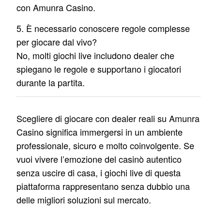
con Amunra Casino.
5. È necessario conoscere regole complesse
per giocare dal vivo?
No, molti giochi live includono dealer che
spiegano le regole e supportano i giocatori
durante la partita.
Scegliere di giocare con dealer reali su Amunra
Casino significa immergersi in un ambiente
professionale, sicuro e molto coinvolgente. Se
vuoi vivere l’emozione del casinò autentico
senza uscire di casa, i giochi live di questa
piattaforma rappresentano senza dubbio una
delle migliori soluzioni sul mercato.