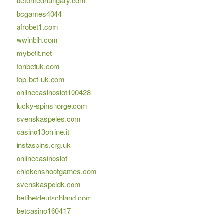
betonredhungary.com
bcgames4044
afrobet1.com
wwinbih.com
mybetit.net
fonbetuk.com
top-bet-uk.com
onlinecasinoslot100428
lucky-spinsnorge.com
svenskaspeles.com
casino13online.it
instaspins.org.uk
onlinecasinoslot
chickenshootgames.com
svenskaspeldk.com
betibetdeutschland.com
betcasino160417