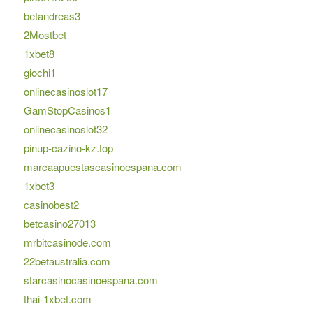
betandreas3
2Mostbet
1xbet8
giochi1
onlinecasinoslot17
GamStopCasinos1
onlinecasinoslot32
pinup-cazino-kz.top
marcaapuestascasinoespana.com
1xbet3
casinobest2
betcasino27013
mrbitcasinode.com
22betaustralia.com
starcasinocasinoespana.com
thai-1xbet.com