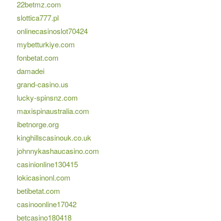
22betmz.com
slottica777.pl
onlinecasinoslot70424
mybetturkiye.com
fonbetat.com
damadei
grand-casino.us
lucky-spinsnz.com
maxispinaustralia.com
ibetnorge.org
kinghillscasinouk.co.uk
johnnykashaucasino.com
casinionline130415
lokicasinonl.com
betibetat.com
casinoonline17042
betcasino180418