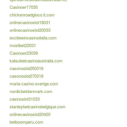
Casinoer17035
chickenroadgioco.it.com
onlinecasinoslot18031
onlinecasinoslot20033
excitewincasinoitalia.com
mostbet22031
Casinoer23039
katsubetcasinoaustralia.com
casonoslot250316
casonoslot270318
maria-casino-sverige.com
nordicbetdanmark.com
casinoslot31033
stanleybetcasinobelgique.com
onlinecasinoslot20420
betboomperu.com