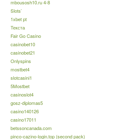
mbousosh10.ru 4-8
Slots`
1xbet pt
Текста
Fair Go Casino
casinobet10
casinobet21
Onlyspins
mostbet4
slotcasini1
5Mostbet
casinoslot4
gosz-diplomas5
casino140126
casino17011
betssoncanada.com
pinco-cazino-login.top (second pack)