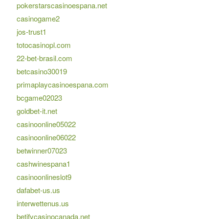
pokerstarscasinoespana.net
casinogame2
jos-trust1
totocasinopl.com
22-bet-brasil.com
betcasino30019
primaplaycasinoespana.com
bcgame02023
goldbet-it.net
casinoonline05022
casinoonline06022
betwinner07023
cashwinespana1
casinoonlineslot9
dafabet-us.us
interwettenus.us
betifycasinocanada.net