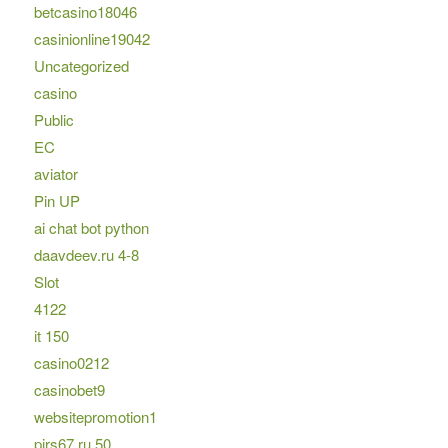
betcasino18046
casinionline19042
Uncategorized
casino
Public
EC
aviator
Pin UP
ai chat bot python
daavdeev.ru 4-8
Slot
4122
it 150
casino0212
casinobet9
websitepromotion1
pirs67.ru 50