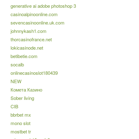
generative ai adobe photoshop 3
casinoalpinoonline.com
sevencasinoonline.uk.com
johnnykash1.com
thorcasinofrance.net
lokicasinode.net
betibetie.com
socalb
onlinecasinoslot180439
NEW
Комета Казино
Sober living
CIB
bbrbet mx
mono slot
mostbet tr