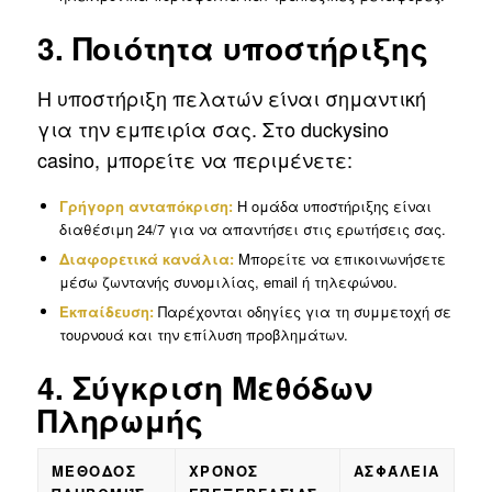
3. Ποιότητα υποστήριξης
Η υποστήριξη πελατών είναι σημαντική
για την εμπειρία σας. Στο duckysino
casino, μπορείτε να περιμένετε:
Γρήγορη ανταπόκριση:
Η ομάδα υποστήριξης είναι
διαθέσιμη 24/7 για να απαντήσει στις ερωτήσεις σας.
Διαφορετικά κανάλια:
Μπορείτε να επικοινωνήσετε
μέσω ζωντανής συνομιλίας, email ή τηλεφώνου.
Εκπαίδευση:
Παρέχονται οδηγίες για τη συμμετοχή σε
τουρνουά και την επίλυση προβλημάτων.
4. Σύγκριση Μεθόδων
Πληρωμής
ΜΈΘΟΔΟΣ
ΧΡΌΝΟΣ
ΑΣΦΆΛΕΙΑ