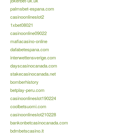
jokerbet-uk.uk
palmsbet-espana.com
casinoonlineslot2
1xbet08021
casinoonline09022
mafiacasino-online
dafabetespana.com
interwettensverige.com
dayscasinocanada.com
stakecasinocanada.net
bomberhistory
betplay-peru.com
casinoonlineslot190224
coolbetsuomi.com
casinoonlineslot210228
bankonbetcasinocanada.com
bdmbetscasino.it