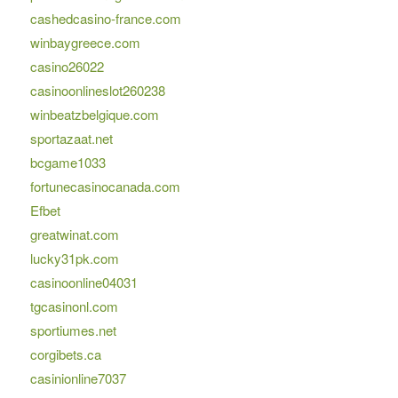
cashedcasino-france.com
winbaygreece.com
casino26022
casinoonlineslot260238
winbeatzbelgique.com
sportazaat.net
bcgame1033
fortunecasinocanada.com
Efbet
greatwinat.com
lucky31pk.com
casinoonline04031
tgcasinonl.com
sportiumes.net
corgibets.ca
casinionline7037