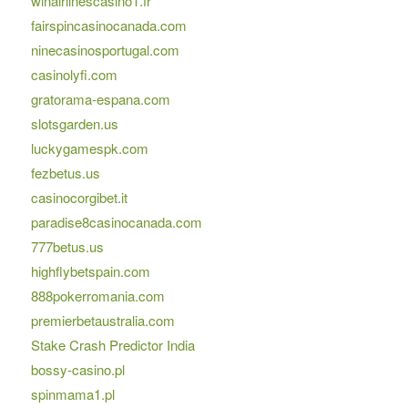
winairlinescasino1.fr
fairspincasinocanada.com
ninecasinosportugal.com
casinolyfi.com
gratorama-espana.com
slotsgarden.us
luckygamespk.com
fezbetus.us
casinocorgibet.it
paradise8casinocanada.com
777betus.us
highflybetspain.com
888pokerromania.com
premierbetaustralia.com
Stake Crash Predictor India
bossy-casino.pl
spinmama1.pl