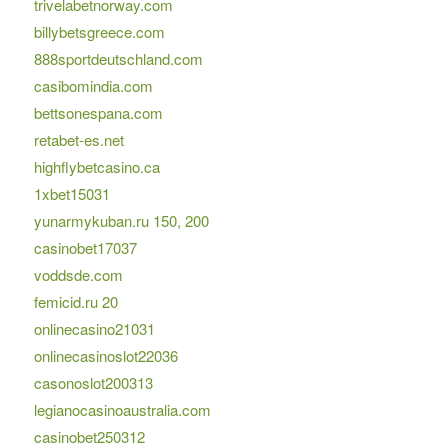
trivelabetnorway.com
billybetsgreece.com
888sportdeutschland.com
casibomindia.com
bettsonespana.com
retabet-es.net
highflybetcasino.ca
1xbet15031
yunarmykuban.ru 150, 200
casinobet17037
voddsde.com
femicid.ru 20
onlinecasino21031
onlinecasinoslot22036
casonoslot200313
legianocasinoaustralia.com
casinobet250312