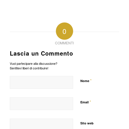
0
COMMENTI
Lascia un Commento
Vuoi partecipare alla discussione?
Sentitevi liberi di contribuire!
*
Nome
*
Email
Sito web