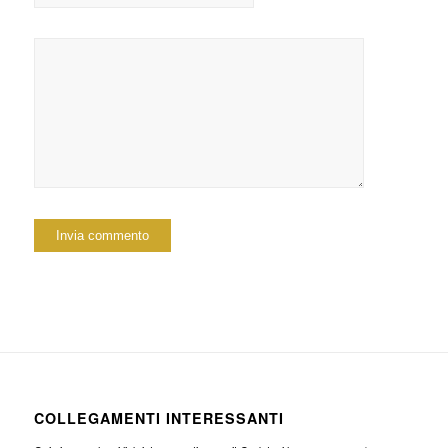
COLLEGAMENTI INTERESSANTI