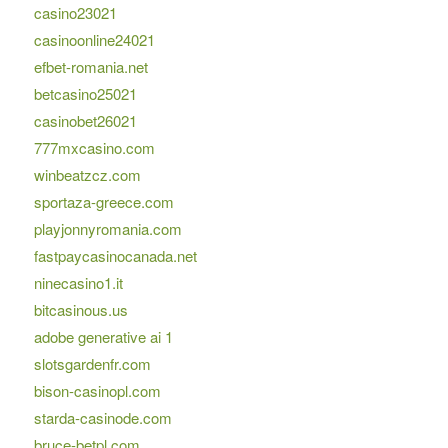
casino23021
casinoonline24021
efbet-romania.net
betcasino25021
casinobet26021
777mxcasino.com
winbeatzcz.com
sportaza-greece.com
playjonnyromania.com
fastpaycasinocanada.net
ninecasino1.it
bitcasinous.us
adobe generative ai 1
slotsgardenfr.com
bison-casinopl.com
starda-casinode.com
bruce-betpl.com