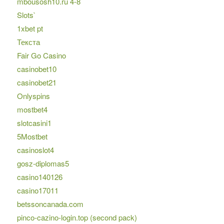
mbousosh10.ru 4-8
Slots`
1xbet pt
Текста
Fair Go Casino
casinobet10
casinobet21
Onlyspins
mostbet4
slotcasini1
5Mostbet
casinoslot4
gosz-diplomas5
casino140126
casino17011
betssoncanada.com
pinco-cazino-login.top (second pack)