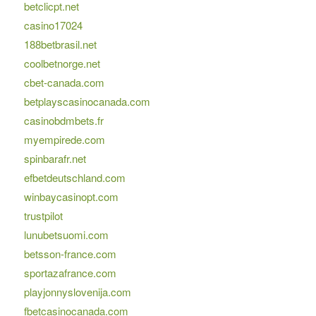
betclicpt.net
casino17024
188betbrasil.net
coolbetnorge.net
cbet-canada.com
betplayscasinocanada.com
casinobdmbets.fr
myempirede.com
spinbarafr.net
efbetdeutschland.com
winbaycasinopt.com
trustpilot
lunubetsuomi.com
betsson-france.com
sportazafrance.com
playjonnyslovenija.com
fbetcasinocanada.com