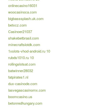
onlinecasino16031
woocasinoca.com
bigbasssplash.uk.com
betxcz.com
Casinoer21037
shakebetbrasil.com
minecraftslotdk.com
1xslots-vhod-android.ru 10
rubds1010.ru 10
rollingslotsat.com
batwinner28032
fatpirates1.nl
dux-casinode.com
lasvegascasinomx.com
boomcasino.us
betonredhungary.com