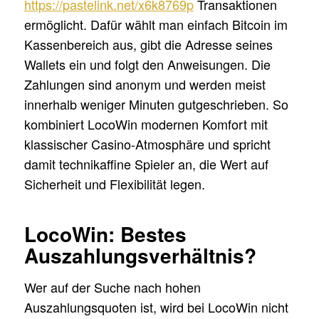
https://pastelink.net/x6k8769p
Transaktionen
ermöglicht. Dafür wählt man einfach Bitcoin im
Kassenbereich aus, gibt die Adresse seines
Wallets ein und folgt den Anweisungen. Die
Zahlungen sind anonym und werden meist
innerhalb weniger Minuten gutgeschrieben. So
kombiniert LocoWin modernen Komfort mit
klassischer Casino-Atmosphäre und spricht
damit technikaffine Spieler an, die Wert auf
Sicherheit und Flexibilität legen.
LocoWin: Bestes
Auszahlungsverhältnis?
Wer auf der Suche nach hohen
Auszahlungsquoten ist, wird bei LocoWin nicht