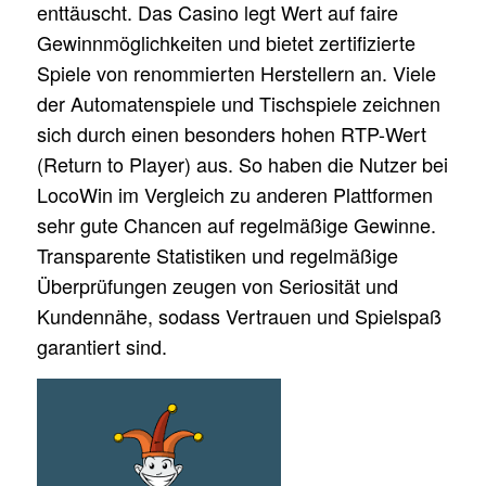
enttäuscht. Das Casino legt Wert auf faire
Gewinnmöglichkeiten und bietet zertifizierte
Spiele von renommierten Herstellern an. Viele
der Automatenspiele und Tischspiele zeichnen
sich durch einen besonders hohen RTP-Wert
(Return to Player) aus. So haben die Nutzer bei
LocoWin im Vergleich zu anderen Plattformen
sehr gute Chancen auf regelmäßige Gewinne.
Transparente Statistiken und regelmäßige
Überprüfungen zeugen von Seriosität und
Kundennähe, sodass Vertrauen und Spielspaß
garantiert sind.