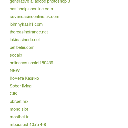
generative ai adobe photoshop 3
casinoalpinoonline.com
sevencasinoonline.uk.com
johnnykash1.com
thorcasinofrance.net
lokicasinode.net
betibetie.com
socalb
onlinecasinoslot180439
NEW
Комета Казино
Sober living
CIB
bbrbet mx
mono slot
mostbet tr
mbousosh10.ru 4-8