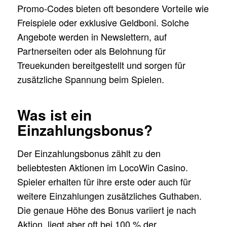
Promo-Codes bieten oft besondere Vorteile wie
Freispiele oder exklusive Geldboni. Solche
Angebote werden in Newslettern, auf
Partnerseiten oder als Belohnung für
Treuekunden bereitgestellt und sorgen für
zusätzliche Spannung beim Spielen.
Was ist ein
Einzahlungsbonus?
Der Einzahlungsbonus zählt zu den
beliebtesten Aktionen im LocoWin Casino.
Spieler erhalten für ihre erste oder auch für
weitere Einzahlungen zusätzliches Guthaben.
Die genaue Höhe des Bonus variiert je nach
Aktion, liegt aber oft bei 100 % der