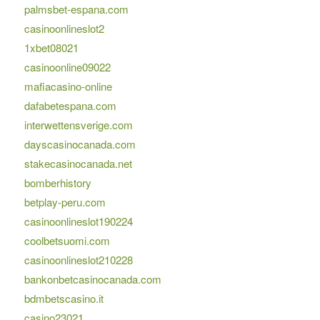
palmsbet-espana.com
casinoonlineslot2
1xbet08021
casinoonline09022
mafiacasino-online
dafabetespana.com
interwettensverige.com
dayscasinocanada.com
stakecasinocanada.net
bomberhistory
betplay-peru.com
casinoonlineslot190224
coolbetsuomi.com
casinoonlineslot210228
bankonbetcasinocanada.com
bdmbetscasino.it
casino23021