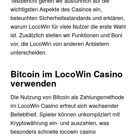
Testbericht gehen wir ausführlich auf die
wichtigsten Aspekte des Casinos ein,
beleuchten Sicherheitsstandards und erklären,
warum LocoWin für viele Nutzer die erste Wahl
ist. Zusätzlich stellen wir Funktionen und Boni
vor, die LocoWin von anderen Anbietern
unterscheiden.
Bitcoin im LocoWin Casino
verwenden
Die Nutzung von Bitcoin als Zahlungsmethode
im LocoWin Casino erfreut sich wachsender
Beliebtheit. Spieler können unkompliziert mit
Kryptowährung ein- und auszahlen, was
besonders schnelle locowin casino