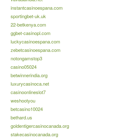
instantcasinoespana.com
sportingbet-uk.uk
22-betkenya.com
ggbet-casinopl.com
luckycasinoespana.com
zebetcasinoespana.com
notongamstop3
casino05024
betwinnerindia.org
luxurycasinoca.net
casinoonlineslot7
weshootyou
betcasino10024
bethard.us
goldentigercasinocanada.org
stakecasinocanada.org