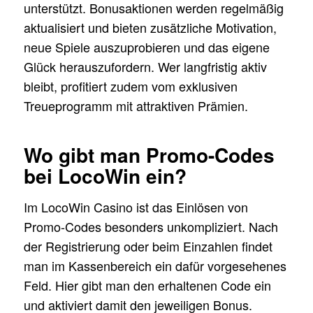
unterstützt. Bonusaktionen werden regelmäßig
aktualisiert und bieten zusätzliche Motivation,
neue Spiele auszuprobieren und das eigene
Glück herauszufordern. Wer langfristig aktiv
bleibt, profitiert zudem vom exklusiven
Treueprogramm mit attraktiven Prämien.
Wo gibt man Promo-Codes
bei LocoWin ein?
Im LocoWin Casino ist das Einlösen von
Promo-Codes besonders unkompliziert. Nach
der Registrierung oder beim Einzahlen findet
man im Kassenbereich ein dafür vorgesehenes
Feld. Hier gibt man den erhaltenen Code ein
und aktiviert damit den jeweiligen Bonus.