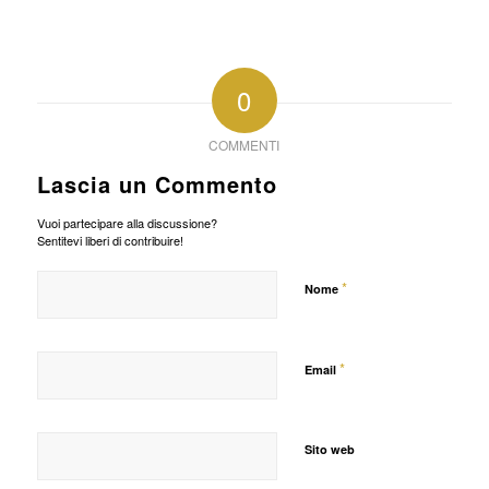
0
COMMENTI
Lascia un Commento
Vuoi partecipare alla discussione?
Sentitevi liberi di contribuire!
*
Nome
*
Email
Sito web