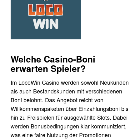
Welche Casino-Boni
erwarten Spieler?
Im LocoWin Casino werden sowohl Neukunden
als auch Bestandskunden mit verschiedenen
Boni belohnt. Das Angebot reicht von
Willkommenspaketen über Einzahlungsboni bis
hin zu Freispielen für ausgewählte Slots. Dabei
werden Bonusbedingungen klar kommuniziert,
was eine faire Nutzung der Promotionen