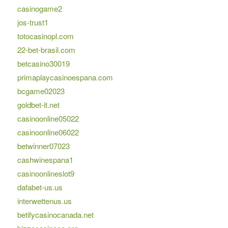
casinogame2
jos-trust1
totocasinopl.com
22-bet-brasil.com
betcasino30019
primaplaycasinoespana.com
bcgame02023
goldbet-it.net
casinoonline05022
casinoonline06022
betwinner07023
cashwinespana1
casinoonlineslot9
dafabet-us.us
interwettenus.us
betifycasinocanada.net