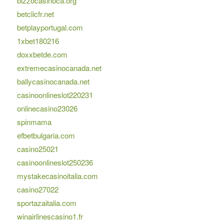
bizzocasinoca.org
betclicfr.net
betplayportugal.com
1xbet180216
doxxbetde.com
extremecasinocanada.net
ballycasinocanada.net
casinoonlineslot220231
onlinecasino23026
spinmama
efbetbulgaria.com
casino25021
casinoonlineslot250236
mystakecasinoitalia.com
casino27022
sportazaitalia.com
winairlinescasino1.fr