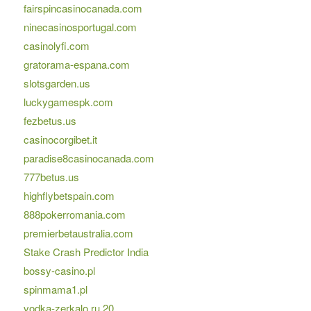
fairspincasinocanada.com
ninecasinosportugal.com
casinolyfi.com
gratorama-espana.com
slotsgarden.us
luckygamespk.com
fezbetus.us
casinocorgibet.it
paradise8casinocanada.com
777betus.us
highflybetspain.com
888pokerromania.com
premierbetaustralia.com
Stake Crash Predictor India
bossy-casino.pl
spinmama1.pl
vodka-zerkalo.ru 20