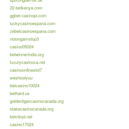
22-betkenya.com
ggbet-casinopl.com
luckycasinoespana.com
zebetcasinoespana.com
notongamstop3
casino05024
betwinnerindia.org
luxurycasinoca.net
casinoonlineslot7
weshootyou
betcasino10024
bethard.us
goldentigercasinocanada.org
stakecasinocanada.org
betclicpt.net
casino17024