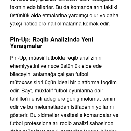
təxmin edə bilərlər. Bu da komandaların taktiki
üstünlük əldə etmələrinə yardımçı olur və daha
yaxşı nəticələrə nail olmalarına kömək edir.
Pin-Up: Rəqib Analizində Yeni
Yanaşmalar
Pin-Up, müasir futbolda rəqib analizinin
əhəmiyyətini və necə üstünlük əldə edə
biləcəyini anlamağa çalışan futbol
mütəxəssisləri üçün ideal bir platforma təqdim
edir. Sayt, müxtəlif futbol oyunlarına dair
təhlilləri ilə istifadəçilərə geniş məlumat təmin
edir və bu məlumatlardan istifadənin yollarını
göstərir. Bu xidmətlər vasitəsilə komandalar və
futbol professionaları rəqib analizi sahəsində