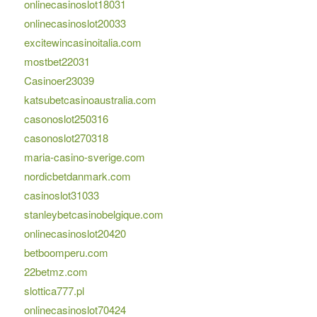
onlinecasinoslot18031
onlinecasinoslot20033
excitewincasinoitalia.com
mostbet22031
Casinoer23039
katsubetcasinoaustralia.com
casonoslot250316
casonoslot270318
maria-casino-sverige.com
nordicbetdanmark.com
casinoslot31033
stanleybetcasinobelgique.com
onlinecasinoslot20420
betboomperu.com
22betmz.com
slottica777.pl
onlinecasinoslot70424