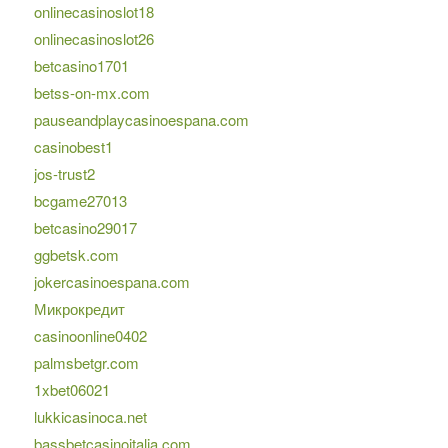
onlinecasinoslot18
onlinecasinoslot26
betcasino1701
betss-on-mx.com
pauseandplaycasinoespana.com
casinobest1
jos-trust2
bcgame27013
betcasino29017
ggbetsk.com
jokercasinoespana.com
Микрокредит
casinoonline0402
palmsbetgr.com
1xbet06021
lukkicasinoca.net
bassbetcasinoitalia.com