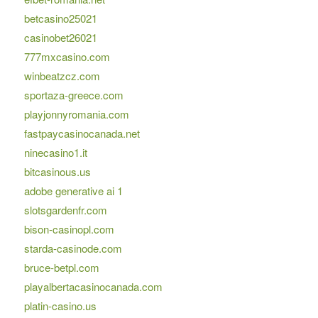
betcasino25021
casinobet26021
777mxcasino.com
winbeatzcz.com
sportaza-greece.com
playjonnyromania.com
fastpaycasinocanada.net
ninecasino1.it
bitcasinous.us
adobe generative ai 1
slotsgardenfr.com
bison-casinopl.com
starda-casinode.com
bruce-betpl.com
playalbertacasinocanada.com
platin-casino.us