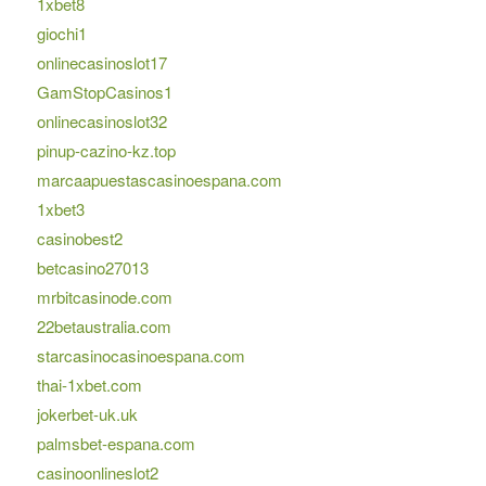
1xbet8
giochi1
onlinecasinoslot17
GamStopCasinos1
onlinecasinoslot32
pinup-cazino-kz.top
marcaapuestascasinoespana.com
1xbet3
casinobest2
betcasino27013
mrbitcasinode.com
22betaustralia.com
starcasinocasinoespana.com
thai-1xbet.com
jokerbet-uk.uk
palmsbet-espana.com
casinoonlineslot2