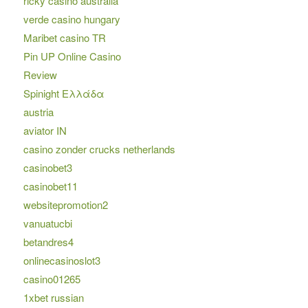
ricky casino australia
verde casino hungary
Maribet casino TR
Pin UP Online Casino
Review
Spinight Ελλάδα
austria
aviator IN
casino zonder crucks netherlands
casinobet3
casinobet11
websitepromotion2
vanuatucbi
betandres4
onlinecasinoslot3
casino01265
1xbet russian