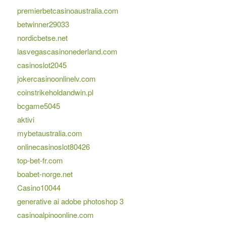
premierbetcasinoaustralia.com
betwinner29033
nordicbetse.net
lasvegascasinonederland.com
casinoslot2045
jokercasinoonlinelv.com
coinstrikeholdandwin.pl
bcgame5045
aktivi
mybetaustralia.com
onlinecasinoslot80426
top-bet-fr.com
boabet-norge.net
Casino10044
generative ai adobe photoshop 3
casinoalpinoonline.com