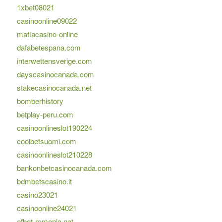
1xbet08021
casinoonline09022
mafiacasino-online
dafabetespana.com
interwettensverige.com
dayscasinocanada.com
stakecasinocanada.net
bomberhistory
betplay-peru.com
casinoonlineslot190224
coolbetsuomi.com
casinoonlineslot210228
bankonbetcasinocanada.com
bdmbetscasino.it
casino23021
casinoonline24021
efbet-romania.net