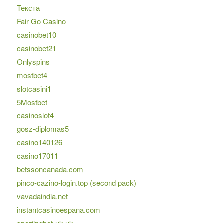
Текста
Fair Go Casino
casinobet10
casinobet21
Onlyspins
mostbet4
slotcasini1
5Mostbet
casinoslot4
gosz-diplomas5
casino140126
casino17011
betssoncanada.com
pinco-cazino-login.top (second pack)
vavadaindia.net
instantcasinoespana.com
sportingbet-uk.uk