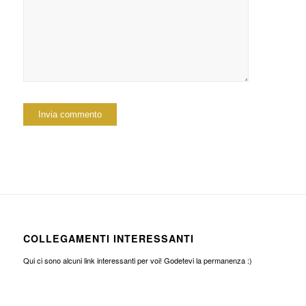
COLLEGAMENTI INTERESSANTI
Qui ci sono alcuni link interessanti per voi! Godetevi la permanenza :)