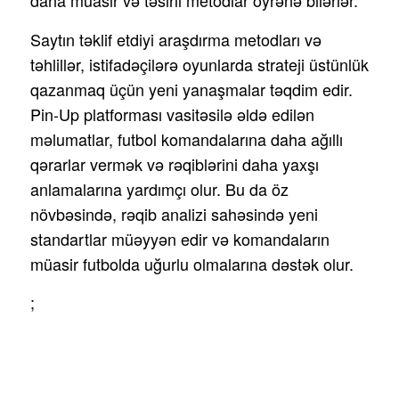
daha müasir və təsirli metodlar öyrənə bilərlər.
Saytın təklif etdiyi araşdırma metodları və
təhlillər, istifadəçilərə oyunlarda strateji üstünlük
qazanmaq üçün yeni yanaşmalar təqdim edir.
Pin-Up platforması vasitəsilə əldə edilən
məlumatlar, futbol komandalarına daha ağıllı
qərarlar vermək və rəqiblərini daha yaxşı
anlamalarına yardımçı olur. Bu da öz
növbəsində, rəqib analizi sahəsində yeni
standartlar müəyyən edir və komandaların
müasir futbolda uğurlu olmalarına dəstək olur.
;