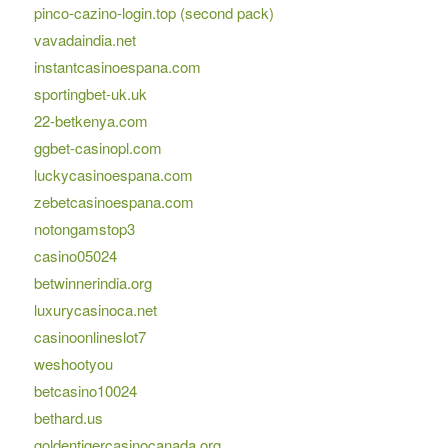
pinco-cazino-login.top (second pack)
vavadaindia.net
instantcasinoespana.com
sportingbet-uk.uk
22-betkenya.com
ggbet-casinopl.com
luckycasinoespana.com
zebetcasinoespana.com
notongamstop3
casino05024
betwinnerindia.org
luxurycasinoca.net
casinoonlineslot7
weshootyou
betcasino10024
bethard.us
goldentigercasinocanada.org