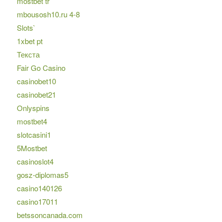
mostbet tr
mbousosh10.ru 4-8
Slots`
1xbet pt
Текста
Fair Go Casino
casinobet10
casinobet21
Onlyspins
mostbet4
slotcasini1
5Mostbet
casinoslot4
gosz-diplomas5
casino140126
casino17011
betssoncanada.com