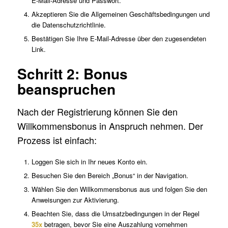
E-Mail-Adresse und Passwort.
Akzeptieren Sie die Allgemeinen Geschäftsbedingungen und
die Datenschutzrichtlinie.
Bestätigen Sie Ihre E-Mail-Adresse über den zugesendeten
Link.
Schritt 2: Bonus
beanspruchen
Nach der Registrierung können Sie den
Willkommensbonus in Anspruch nehmen. Der
Prozess ist einfach:
Loggen Sie sich in Ihr neues Konto ein.
Besuchen Sie den Bereich „Bonus“ in der Navigation.
Wählen Sie den Willkommensbonus aus und folgen Sie den
Anweisungen zur Aktivierung.
Beachten Sie, dass die Umsatzbedingungen in der Regel
35x
betragen, bevor Sie eine Auszahlung vornehmen