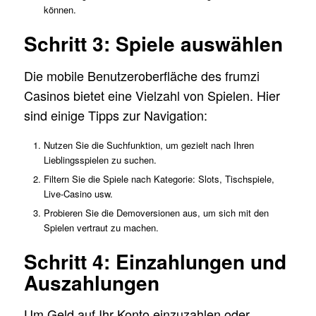
können.
Schritt 3: Spiele auswählen
Die mobile Benutzeroberfläche des frumzi
Casinos bietet eine Vielzahl von Spielen. Hier
sind einige Tipps zur Navigation:
Nutzen Sie die Suchfunktion, um gezielt nach Ihren
Lieblingsspielen zu suchen.
Filtern Sie die Spiele nach Kategorie: Slots, Tischspiele,
Live-Casino usw.
Probieren Sie die Demoversionen aus, um sich mit den
Spielen vertraut zu machen.
Schritt 4: Einzahlungen und
Auszahlungen
Um Geld auf Ihr Konto einzuzahlen oder