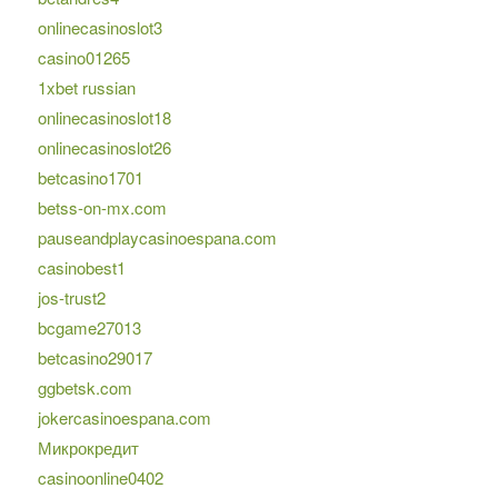
onlinecasinoslot3
casino01265
1xbet russian
onlinecasinoslot18
onlinecasinoslot26
betcasino1701
betss-on-mx.com
pauseandplaycasinoespana.com
casinobest1
jos-trust2
bcgame27013
betcasino29017
ggbetsk.com
jokercasinoespana.com
Микрокредит
casinoonline0402