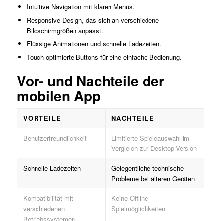
Intuitive Navigation mit klaren Menüs.
Responsive Design, das sich an verschiedene
Bildschirmgrößen anpasst.
Flüssige Animationen und schnelle Ladezeiten.
Touch-optimierte Buttons für eine einfache Bedienung.
Vor- und Nachteile der
mobilen App
VORTEILE
NACHTEILE
Benutzerfreundlichkeit
Limitierte Spieleauswahl im
Vergleich zur Desktop-Version
Schnelle Ladezeiten
Gelegentliche technische
Probleme bei älteren Geräten
Kompatibilität mit
Keine Offline-
verschiedenen
Spielmöglichkeiten
Betriebssystemen