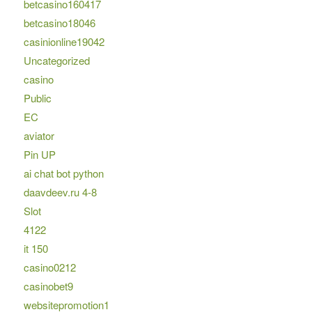
betcasino160417
betcasino18046
casinionline19042
Uncategorized
casino
Public
EC
aviator
Pin UP
ai chat bot python
daavdeev.ru 4-8
Slot
4122
it 150
casino0212
casinobet9
websitepromotion1