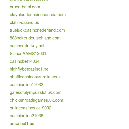
bruce-betpl.com
playalbertacasinocanada.com
platin-casino.us
trueluckcasinonederland.com
888poker-deutschland.com
casibomturkey.net
SitinonAAMS13031
casinobet14034
highflybetcasino1.be
shufflecasinoaustralia.com
casinionline17032
gatesofolympusslot.uk.com
chickenroadsgames.uk.com
onlinecasinoslot19032
casinionline21036
amonbet1.es