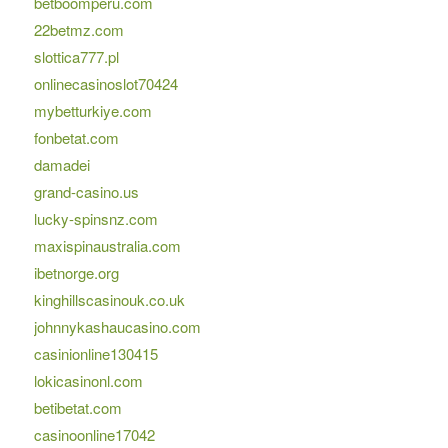
betboomperu.com
22betmz.com
slottica777.pl
onlinecasinoslot70424
mybetturkiye.com
fonbetat.com
damadei
grand-casino.us
lucky-spinsnz.com
maxispinaustralia.com
ibetnorge.org
kinghillscasinouk.co.uk
johnnykashaucasino.com
casinionline130415
lokicasinonl.com
betibetat.com
casinoonline17042