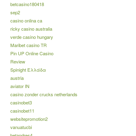
betcasino180418
sep2
casino onlina ca
ricky casino australia
verde casino hungary
Maribet casino TR
Pin UP Online Casino
Review
Spinight Ελλάδα
austria
aviator IN
casino zonder crucks netherlands
casinobet3
casinobet11
websitepromotion2
vanuatucbi
betandres4