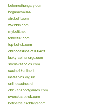
betonredhungary.com
bcgames4044
afrobet1.com
wwinbih.com
mybetit.net
fonbetuk.com
top-bet-uk.com
onlinecasinoslot100428
lucky-spinsnorge.com
svenskaspeles.com
casino13online.it
instaspins.org.uk
onlinecasinoslot
chickenshootgames.com
svenskaspeldk.com
betibetdeutschland.com