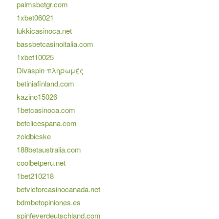
palmsbetgr.com
1xbet06021
lukkicasinoca.net
bassbetcasinoitalia.com
1xbet10025
Divaspin πληρωμές
betiniafinland.com
kazino15026
1betcasinoca.com
betclicespana.com
zoldbicske
188betaustralia.com
coolbetperu.net
1bet210218
betvictorcasinocanada.net
bdmbetopiniones.es
spinfeverdeutschland.com