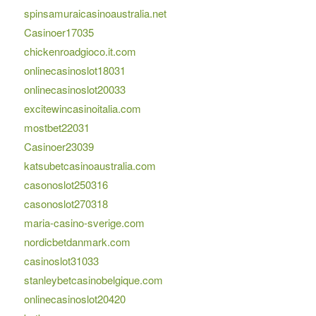
spinsamuraicasinoaustralia.net
Casinoer17035
chickenroadgioco.it.com
onlinecasinoslot18031
onlinecasinoslot20033
excitewincasinoitalia.com
mostbet22031
Casinoer23039
katsubetcasinoaustralia.com
casonoslot250316
casonoslot270318
maria-casino-sverige.com
nordicbetdanmark.com
casinoslot31033
stanleybetcasinobelgique.com
onlinecasinoslot20420