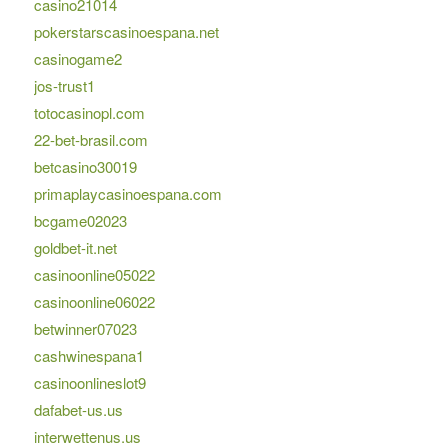
casino21014
pokerstarscasinoespana.net
casinogame2
jos-trust1
totocasinopl.com
22-bet-brasil.com
betcasino30019
primaplaycasinoespana.com
bcgame02023
goldbet-it.net
casinoonline05022
casinoonline06022
betwinner07023
cashwinespana1
casinoonlineslot9
dafabet-us.us
interwettenus.us