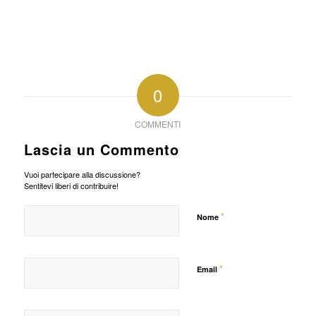
0
COMMENTI
Lascia un Commento
Vuoi partecipare alla discussione?
Sentitevi liberi di contribuire!
*
Nome
*
Email