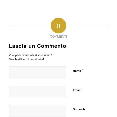
0
COMMENTI
Lascia un Commento
Vuoi partecipare alla discussione?
Sentitevi liberi di contribuire!
*
Nome
*
Email
Sito web