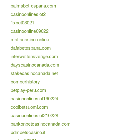
palmsbet-espana.com
casinoonlineslot2
1xbet08021
casinoonline09022
mafiacasino-online
dafabetespana.com
interwettensverige.com
dayscasinocanada.com
stakecasinocanada.net
bomberhistory
betplay-peru.com
casinoonlineslot190224
coolbetsuomi.com
casinoonlineslot210228
bankonbetcasinocanada.com
bdmbetscasino.it