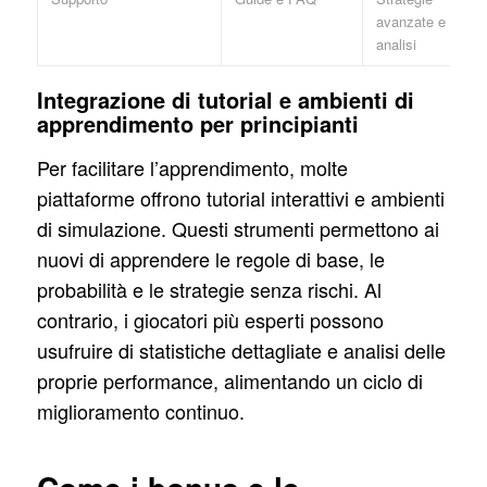
avanzate e
analisi
Integrazione di tutorial e ambienti di
apprendimento per principianti
Per facilitare l’apprendimento, molte
piattaforme offrono tutorial interattivi e ambienti
di simulazione. Questi strumenti permettono ai
nuovi di apprendere le regole di base, le
probabilità e le strategie senza rischi. Al
contrario, i giocatori più esperti possono
usufruire di statistiche dettagliate e analisi delle
proprie performance, alimentando un ciclo di
miglioramento continuo.