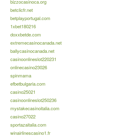
bizzocasinoca.org
betclicfr.net
betplayportugal.com
1xbet180216
doxxbetde.com
extremecasinocanada.net
ballycasinocanada.net
casinoonlineslot220231
onlinecasino23026
spinmama
efbetbulgaria.com
casino25021
casinoonlineslot250236
mystakecasinoitalia.com
casino27022
sportazaitalia.com
winairlinescasino1.fr