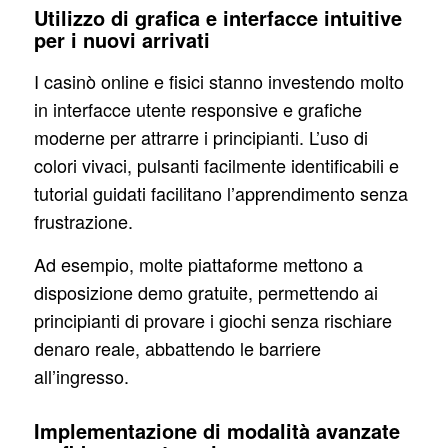
Utilizzo di grafica e interfacce intuitive
per i nuovi arrivati
I casinò online e fisici stanno investendo molto
in interfacce utente responsive e grafiche
moderne per attrarre i principianti. L’uso di
colori vivaci, pulsanti facilmente identificabili e
tutorial guidati facilitano l’apprendimento senza
frustrazione.
Ad esempio, molte piattaforme mettono a
disposizione demo gratuite, permettendo ai
principianti di provare i giochi senza rischiare
denaro reale, abbattendo le barriere
all’ingresso.
Implementazione di modalità avanzate