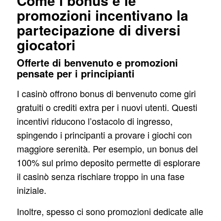
Come i bonus e le
promozioni incentivano la
partecipazione di diversi
giocatori
Offerte di benvenuto e promozioni
pensate per i principianti
I casinò offrono bonus di benvenuto come giri
gratuiti o crediti extra per i nuovi utenti. Questi
incentivi riducono l’ostacolo di ingresso,
spingendo i principanti a provare i giochi con
maggiore serenità. Per esempio, un bonus del
100% sul primo deposito permette di esplorare
il casinò senza rischiare troppo in una fase
iniziale.
Inoltre, spesso ci sono promozioni dedicate alle