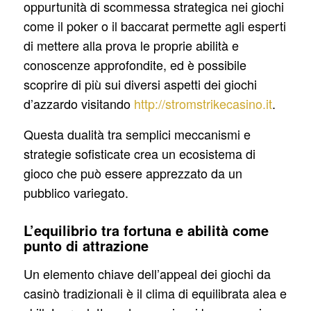
oppurtunità di scommessa strategica nei giochi
come il poker o il baccarat permette agli esperti
di mettere alla prova le proprie abilità e
conoscenze approfondite, ed è possibile
scoprire di più sui diversi aspetti dei giochi
d’azzardo visitando
http://stromstrikecasino.it
.
Questa dualità tra semplici meccanismi e
strategie sofisticate crea un ecosistema di
gioco che può essere apprezzato da un
pubblico variegato.
L’equilibrio tra fortuna e abilità come
punto di attrazione
Un elemento chiave dell’appeal dei giochi da
casinò tradizionali è il clima di equilibrata alea e