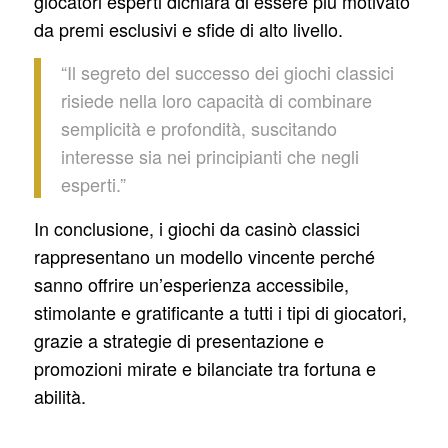
giocatori esperti dichiara di essere più motivato
da premi esclusivi e sfide di alto livello.
“Il segreto del successo dei giochi classici
risiede nella loro capacità di combinare
semplicità e profondità, suscitando
interesse sia nei principianti che negli
esperti.”
In conclusione, i giochi da casinò classici
rappresentano un modello vincente perché
sanno offrire un’esperienza accessibile,
stimolante e gratificante a tutti i tipi di giocatori,
grazie a strategie di presentazione e
promozioni mirate e bilanciate tra fortuna e
abilità.