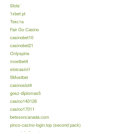
Slots`
1xbet pt
Текста
Fair Go Casino
casinobet10
casinobet21
Onlyspins
mostbet4
slotcasini1
5Mostbet
casinoslot4
gosz-diplomas5
casino140126
casino17011
betssoncanada.com
pinco-cazino-login.top (second pack)