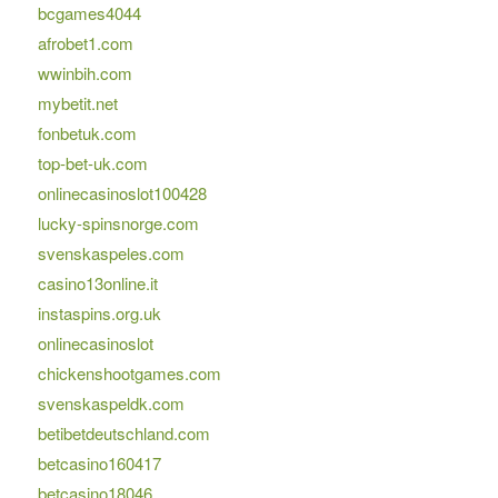
bcgames4044
afrobet1.com
wwinbih.com
mybetit.net
fonbetuk.com
top-bet-uk.com
onlinecasinoslot100428
lucky-spinsnorge.com
svenskaspeles.com
casino13online.it
instaspins.org.uk
onlinecasinoslot
chickenshootgames.com
svenskaspeldk.com
betibetdeutschland.com
betcasino160417
betcasino18046