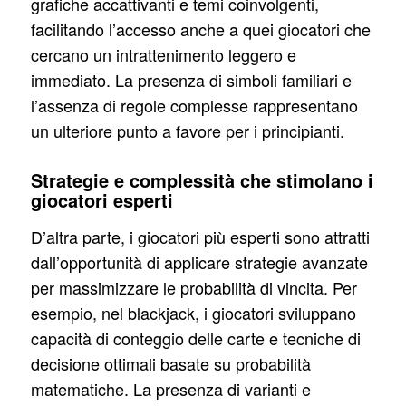
grafiche accattivanti e temi coinvolgenti,
facilitando l’accesso anche a quei giocatori che
cercano un intrattenimento leggero e
immediato. La presenza di simboli familiari e
l’assenza di regole complesse rappresentano
un ulteriore punto a favore per i principianti.
Strategie e complessità che stimolano i
giocatori esperti
D’altra parte, i giocatori più esperti sono attratti
dall’opportunità di applicare strategie avanzate
per massimizzare le probabilità di vincita. Per
esempio, nel blackjack, i giocatori sviluppano
capacità di conteggio delle carte e tecniche di
decisione ottimali basate su probabilità
matematiche. La presenza di varianti e