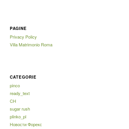
PAGINE
Privacy Policy
Villa Matrimonio Roma
CATEGORIE
pinco
ready_text
CH
sugar rush
plinko_pl
Новости Форекс