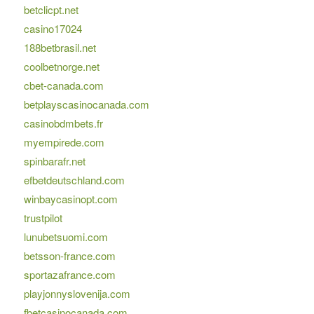
betclicpt.net
casino17024
188betbrasil.net
coolbetnorge.net
cbet-canada.com
betplayscasinocanada.com
casinobdmbets.fr
myempirede.com
spinbarafr.net
efbetdeutschland.com
winbaycasinopt.com
trustpilot
lunubetsuomi.com
betsson-france.com
sportazafrance.com
playjonnyslovenija.com
fbetcasinocanada.com