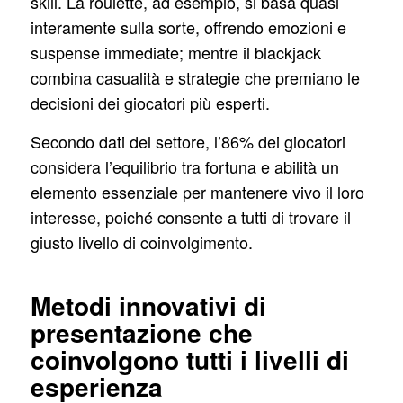
skill. La roulette, ad esempio, si basa quasi
interamente sulla sorte, offrendo emozioni e
suspense immediate; mentre il blackjack
combina casualità e strategie che premiano le
decisioni dei giocatori più esperti.
Secondo dati del settore, l’86% dei giocatori
considera l’equilibrio tra fortuna e abilità un
elemento essenziale per mantenere vivo il loro
interesse, poiché consente a tutti di trovare il
giusto livello di coinvolgimento.
Metodi innovativi di
presentazione che
coinvolgono tutti i livelli di
esperienza