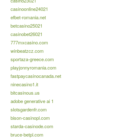
casino23021
casinoonline24021
efbet-romania.net
betcasino25021
casinobet26021
777mxcasino.com
winbeatzcz.com
sportaza-greece.com
playjonnyromania.com
fastpaycasinocanada.net
ninecasino1.it
bitcasinous.us
adobe generative ai 1
slotsgardenfr.com
bison-casinopl.com
starda-casinode.com
bruce-betpl.com