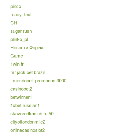
pinco
ready_text
CH
sugar rush
plinko_pl
Новости Форекс
Game
1win fr
mr jack bet brazil
t.mesriobet_promocod 3000
casinobet2
betwinner1
1xbet russian1
skovorodkaclub.ru 50
cityoflondonmile2
onlinecasinoslot2