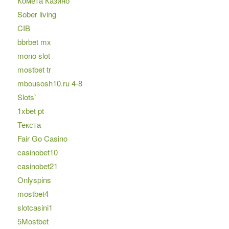
Комета Казино
Sober living
CIB
bbrbet mx
mono slot
mostbet tr
mbousosh10.ru 4-8
Slots`
1xbet pt
Текста
Fair Go Casino
casinobet10
casinobet21
Onlyspins
mostbet4
slotcasini1
5Mostbet