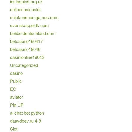
instaspins.org.uk
onlinecasinoslot
chickenshootgames.com
svenskaspeldk.com
betibetdeutschland.com
betcasino160417
betcasino18046
casinionline19042
Uncategorized
casino
Public
EC
aviator
Pin UP
ai chat bot python
daavdeev.ru 4-8
Slot