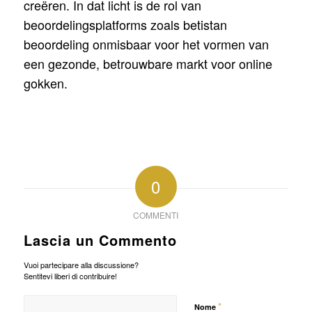
creëren. In dat licht is de rol van
beoordelingsplatforms zoals betistan
beoordeling onmisbaar voor het vormen van
een gezonde, betrouwbare markt voor online
gokken.
0
COMMENTI
Lascia un Commento
Vuoi partecipare alla discussione?
Sentitevi liberi di contribuire!
*
Nome