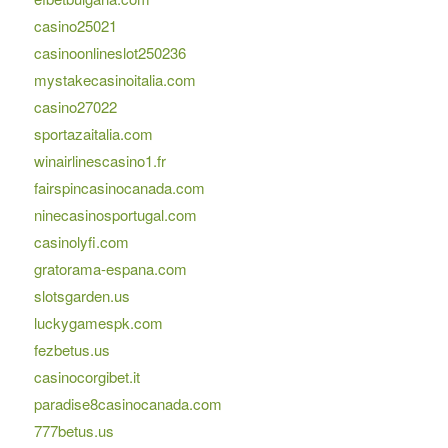
casino25021
casinoonlineslot250236
mystakecasinoitalia.com
casino27022
sportazaitalia.com
winairlinescasino1.fr
fairspincasinocanada.com
ninecasinosportugal.com
casinolyfi.com
gratorama-espana.com
slotsgarden.us
luckygamespk.com
fezbetus.us
casinocorgibet.it
paradise8casinocanada.com
777betus.us