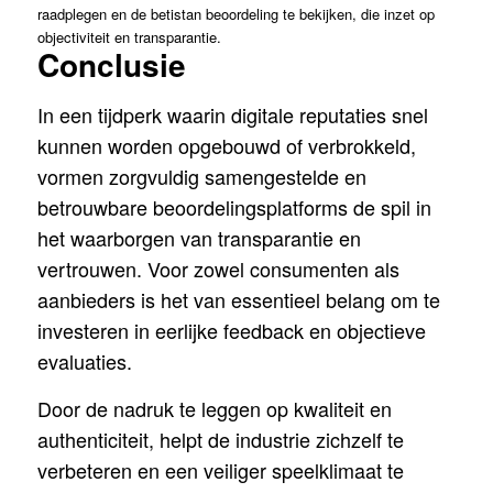
raadplegen en de betistan beoordeling te bekijken, die inzet op
objectiviteit en transparantie.
Conclusie
In een tijdperk waarin digitale reputaties snel
kunnen worden opgebouwd of verbrokkeld,
vormen zorgvuldig samengestelde en
betrouwbare beoordelingsplatforms de spil in
het waarborgen van transparantie en
vertrouwen. Voor zowel consumenten als
aanbieders is het van essentieel belang om te
investeren in eerlijke feedback en objectieve
evaluaties.
Door de nadruk te leggen op kwaliteit en
authenticiteit, helpt de industrie zichzelf te
verbeteren en een veiliger speelklimaat te