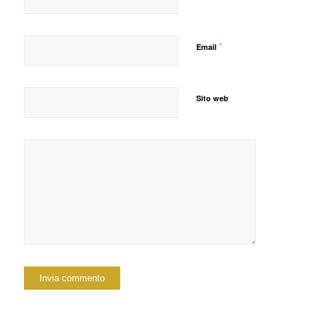
*
Email
Sito web