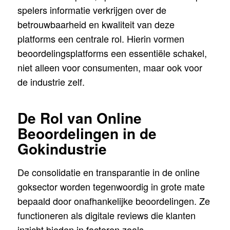
spelers informatie verkrijgen over de
betrouwbaarheid en kwaliteit van deze
platforms een centrale rol. Hierin vormen
beoordelingsplatforms een essentiële schakel,
niet alleen voor consumenten, maar ook voor
de industrie zelf.
De Rol van Online
Beoordelingen in de
Gokindustrie
De consolidatie en transparantie in de online
goksector worden tegenwoordig in grote mate
bepaald door onafhankelijke beoordelingen. Ze
functioneren als digitale reviews die klanten
inzicht bieden in factoren zoals