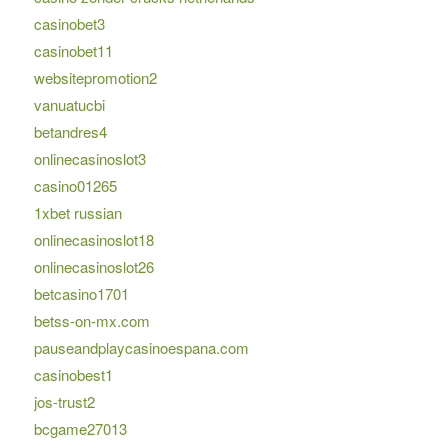
casinobet3
casinobet11
websitepromotion2
vanuatucbi
betandres4
onlinecasinoslot3
casino01265
1xbet russian
onlinecasinoslot18
onlinecasinoslot26
betcasino1701
betss-on-mx.com
pauseandplaycasinoespana.com
casinobest1
jos-trust2
bcgame27013