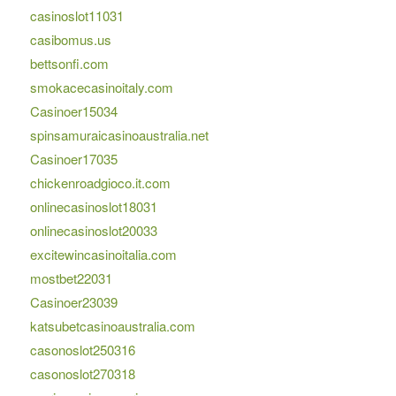
casinoslot11031
casibomus.us
bettsonfi.com
smokacecasinoitaly.com
Casinoer15034
spinsamuraicasinoaustralia.net
Casinoer17035
chickenroadgioco.it.com
onlinecasinoslot18031
onlinecasinoslot20033
excitewincasinoitalia.com
mostbet22031
Casinoer23039
katsubetcasinoaustralia.com
casonoslot250316
casonoslot270318