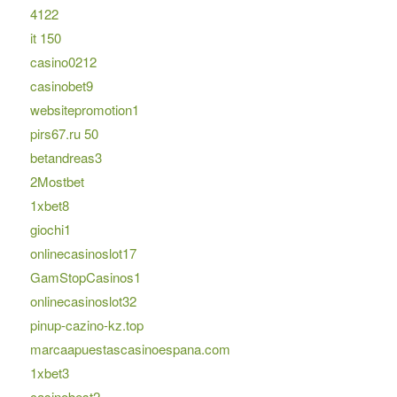
4122
it 150
casino0212
casinobet9
websitepromotion1
pirs67.ru 50
betandreas3
2Mostbet
1xbet8
giochi1
onlinecasinoslot17
GamStopCasinos1
onlinecasinoslot32
pinup-cazino-kz.top
marcaapuestascasinoespana.com
1xbet3
casinobest2