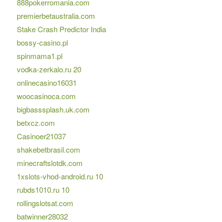
888pokerromania.com
premierbetaustralia.com
Stake Crash Predictor India
bossy-casino.pl
spinmama1.pl
vodka-zerkalo.ru 20
onlinecasino16031
woocasinoca.com
bigbasssplash.uk.com
betxcz.com
Casinoer21037
shakebetbrasil.com
minecraftslotdk.com
1xslots-vhod-android.ru 10
rubds1010.ru 10
rollingslotsat.com
batwinner28032