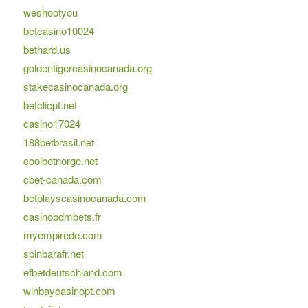
weshootyou
betcasino10024
bethard.us
goldentigercasinocanada.org
stakecasinocanada.org
betclicpt.net
casino17024
188betbrasil.net
coolbetnorge.net
cbet-canada.com
betplayscasinocanada.com
casinobdmbets.fr
myempirede.com
spinbarafr.net
efbetdeutschland.com
winbaycasinopt.com