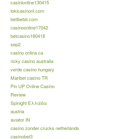
casinionline130415
lokicasinonl.com
betibetat.com
casinoonline17042
betcasino180418
sep2
casino onlina ca
ricky casino australia
verde casino hungary
Maribet casino TR
Pin UP Online Casino
Review
Spinight Ελλάδα
austria
aviator IN
casino zonder crucks netherlands
casinobet3