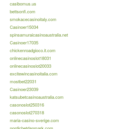
casibomus.us
bettsonfi.com
smokacecasinoitaly.com
Casinoer15034
spinsamuraicasinoaustralia.net
Casinoer17035
chickenroadgioco.it.com
onlinecasinoslot18031
onlinecasinoslot20033
excitewincasinoitalia.com
mostbet22031
Casinoer23039
katsubetcasinoaustralia.com
casonoslot250316
casonoslot270318
maria-casino-sverige.com
nordicbetdanmark.com