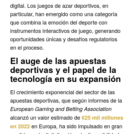
digital. Los juegos de azar deportivos, en
particular, han emergido como una categoría
que combina la emoción del deporte con
instrumentos interactivos de juego, generando
oportunidades únicas y desafíos regulatorios
en el proceso.
El auge de las apuestas
deportivas y el papel de la
tecnología en su expansión
El crecimiento exponencial del sector de las
apuestas deportivas, que según informes de la
European Gaming and Betting Association
alcanzó un valor estimado de
€25 mil millones
en Europa, ha sido impulsado en gran
en 2022