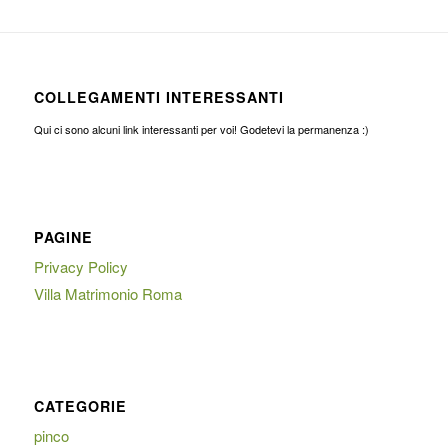
COLLEGAMENTI INTERESSANTI
Qui ci sono alcuni link interessanti per voi! Godetevi la permanenza :)
PAGINE
Privacy Policy
Villa Matrimonio Roma
CATEGORIE
pinco