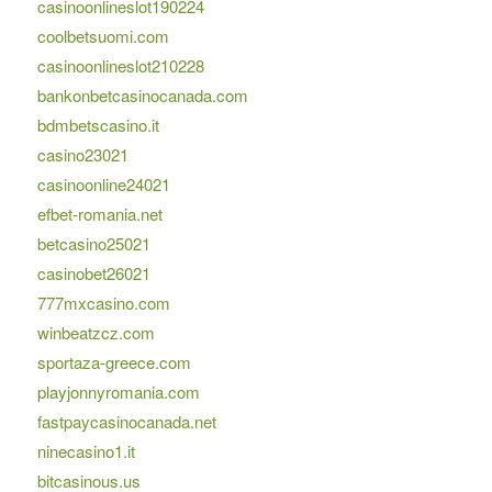
casinoonlineslot190224
coolbetsuomi.com
casinoonlineslot210228
bankonbetcasinocanada.com
bdmbetscasino.it
casino23021
casinoonline24021
efbet-romania.net
betcasino25021
casinobet26021
777mxcasino.com
winbeatzcz.com
sportaza-greece.com
playjonnyromania.com
fastpaycasinocanada.net
ninecasino1.it
bitcasinous.us