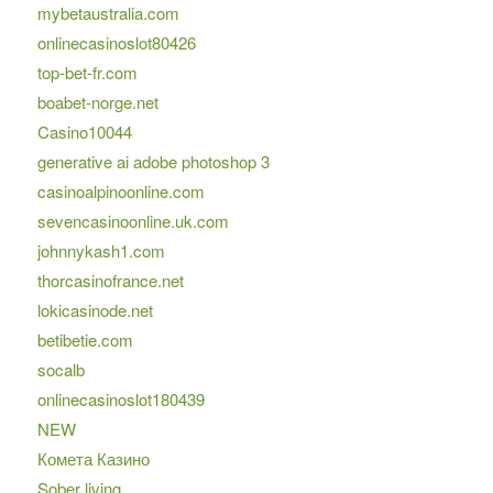
mybetaustralia.com
onlinecasinoslot80426
top-bet-fr.com
boabet-norge.net
Casino10044
generative ai adobe photoshop 3
casinoalpinoonline.com
sevencasinoonline.uk.com
johnnykash1.com
thorcasinofrance.net
lokicasinode.net
betibetie.com
socalb
onlinecasinoslot180439
NEW
Комета Казино
Sober living