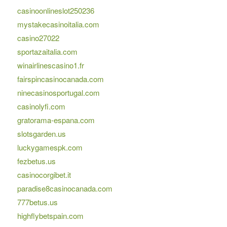
casinoonlineslot250236
mystakecasinoitalia.com
casino27022
sportazaitalia.com
winairlinescasino1.fr
fairspincasinocanada.com
ninecasinosportugal.com
casinolyfi.com
gratorama-espana.com
slotsgarden.us
luckygamespk.com
fezbetus.us
casinocorgibet.it
paradise8casinocanada.com
777betus.us
highflybetspain.com