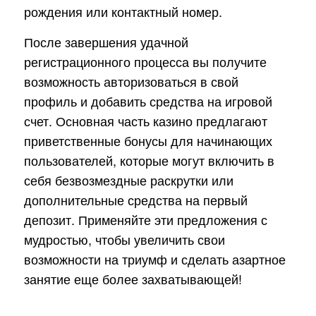
рождения или контактный номер.
После завершения удачной
регистрационного процесса вы получите
возможность авторизоваться в свой
профиль и добавить средства на игровой
счет. Основная часть казино предлагают
приветственные бонусы для начинающих
пользователей, которые могут включить в
себя безвозмездные раскрутки или
дополнительные средства на первый
депозит. Применяйте эти предложения с
мудростью, чтобы увеличить свои
возможности на триумф и сделать азартное
занятие еще более захватывающей!