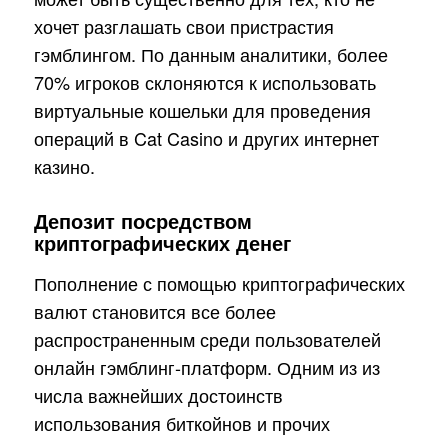
хочет разглашать свои пристрастия
гэмблингом. По данным аналитики, более
70% игроков склоняются к использовать
виртуальные кошельки для проведения
операций в Cat Casino и других интернет
казино.
Депозит посредством
криптографических денег
Пополнение с помощью криптографических
валют становится все более
распространенным среди пользователей
онлайн гэмблинг-платформ. Одним из из
числа важнейших достоинств
использования биткойнов и прочих