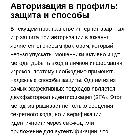
Авторизация в профиль:
защита и способы
В текущем пространстве интернет-азартных
игр защита при авторизации в аккаунт
является ключевым фактором, который
нельзя упускать. Мошенники активно ищут
методы добыть вход в личной информации
игроков, поэтому необходимо применять
надежные способы защиты. Одним из из
самых эффективных подходов является
двухфакторная идентификация (2FA). Этот
метод запрашивает не только введения
секретного кода, но и верификации
идентичности через смс-код или
приложение для аутентификации, что