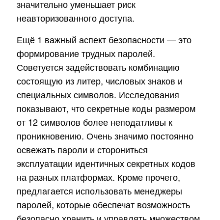
значительно уменьшает риск
неавторизованного доступа.
Ещё 1 важный аспект безопасности — это
формирование трудных паролей.
Советуется задействовать комбинацию
состоящую из литер, числовых знаков и
специальных символов. Исследования
показывают, что секретные коды размером
от 12 символов более неподатливы к
проникновению. Очень значимо постоянно
освежать пароли и сторониться
эксплуатации идентичных секретных кодов
на разных платформах. Кроме прочего,
предлагается использовать менеджеры
паролей, которые обеспечат возможность
безопасно хранить и управлять множеством