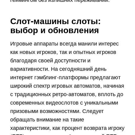
Слот-машины слоты:
выбор и обновления
Игровые аппараты всегда манили интерес
как новых игроков, так и опытных игроков
благодаря своей доступности и
вариативности. На сегодняшний день
интернет гэмблинг-платформы предлагают
широкий спектр игровых автоматов, начиная
с традиционных ретро-автоматов, вплоть до
современных видеослотов с уникальными
призовыми возможностями. Следует
обращать внимание на такие
характеристики, как процент возврата игроку