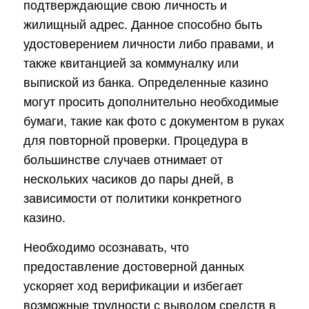
подтверждающие свою личность и
жилищный адрес. Данное способно быть
удостоверением личности либо правами, и
также квитанцией за коммуналку или
выпиской из банка. Определенные казино
могут просить дополнительно необходимые
бумаги, такие как фото с документом в руках
для повторной проверки. Процедура в
большинстве случаев отнимает от
нескольких часиков до пары дней, в
зависимости от политики конкретного
казино.
Необходимо осознавать, что
предоставление достоверной данных
ускоряет ход верификации и избегает
возможные трудности с выводом средств в