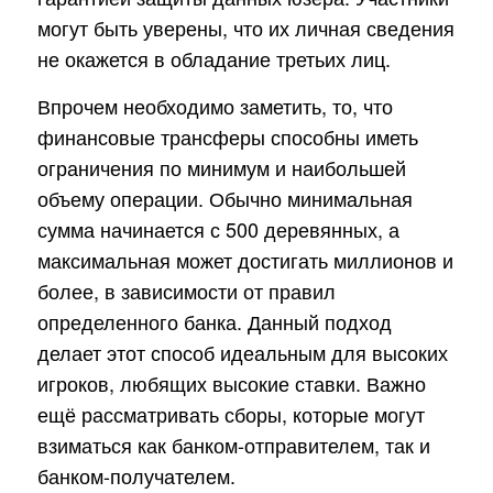
могут быть уверены, что их личная сведения
не окажется в обладание третьих лиц.
Впрочем необходимо заметить, то, что
финансовые трансферы способны иметь
ограничения по минимум и наибольшей
объему операции. Обычно минимальная
сумма начинается с 500 деревянных, а
максимальная может достигать миллионов и
более, в зависимости от правил
определенного банка. Данный подход
делает этот способ идеальным для высоких
игроков, любящих высокие ставки. Важно
ещё рассматривать сборы, которые могут
взиматься как банком-отправителем, так и
банком-получателем.