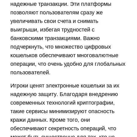
надежные транзакции. Эти платформы
позволяют пользователям сразу же
увеличивать свои счета и снимать
выигрыши, избегая трудностей с
банковскими транзакциями. Важно
подчеркнуть, что множество цифровых
кошельков обеспечивают многовалютные
операции, что очень удобно для глобальных
пользователей.
Игроки ценят электронные кошельки за их
надежную защиту. Благодаря внедрению
современных технологий криптографии,
такие сервисы минимизируют опасность
кражи данных. Кроме того, они
обеспечивают секретность операций, что
может быть существенно для тех, кто не