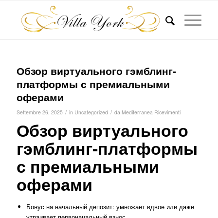
Обзор виртуального гэмблинг-
платформы с премиальными
оферами
/
/
Settembre 26, 2025
in
Uncategorized
da
Mediterranea Ricevimenti
Обзор виртуального
гэмблинг-платформы
с премиальными
оферами
Бонус на начальный депозит: умножает вдвое или даже
утраивает первоначальный взнос.