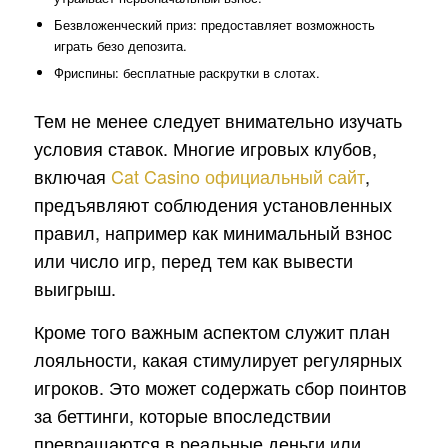
Безвложенческий приз: предоставляет возможность
играть безо депозита.
Фриспины: бесплатные раскрутки в слотах.
Тем не менее следует внимательно изучать
условия ставок. Многие игровых клубов,
включая
Cat Casino официальный сайт
,
предъявляют соблюдения установленных
правил, например как минимальный взнос
или число игр, перед тем как вывести
выигрыш.
Кроме того важным аспектом служит план
лояльности, какая стимулирует регулярных
игроков. Это может содержать сбор поинтов
за беттинги, которые впоследствии
превращаются в реальные деньги или