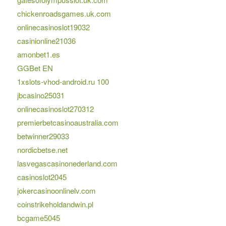
chickenroadsgames.uk.com
onlinecasinoslot19032
casinionline21036
amonbet1.es
GGBet EN
1xslots-vhod-android.ru 100
jbcasino25031
onlinecasinoslot270312
premierbetcasinoaustralia.com
betwinner29033
nordicbetse.net
lasvegascasinonederland.com
casinoslot2045
jokercasinoonlinelv.com
coinstrikeholdandwin.pl
bcgame5045