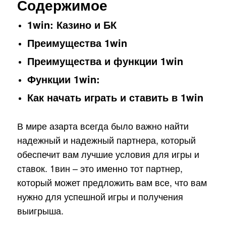
Содержимое
1win: Казино и БК
Преимущества 1win
Преимущества и функции 1win
Функции 1win:
Как начать играть и ставить в 1win
В мире азарта всегда было важно найти
надежный и надежный партнера, который
обеспечит вам лучшие условия для игры и
ставок. 1вин – это именно тот партнер,
который может предложить вам все, что вам
нужно для успешной игры и получения
выигрыша.