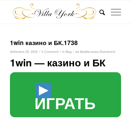
1win казино и БК.1738
/
/
/
Settembre 25, 2025
0 Commenti
in
Blog
da
Mediterranea Ricevimenti
1win — казино и БК
ИГРАТЬ