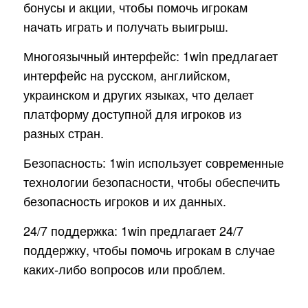
бонусы и акции, чтобы помочь игрокам
начать играть и получать выигрыш.
Многоязычный интерфейс: 1win предлагает
интерфейс на русском, английском,
украинском и других языках, что делает
платформу доступной для игроков из
разных стран.
Безопасность: 1win использует современные
технологии безопасности, чтобы обеспечить
безопасность игроков и их данных.
24/7 поддержка: 1win предлагает 24/7
поддержку, чтобы помочь игрокам в случае
каких-либо вопросов или проблем.