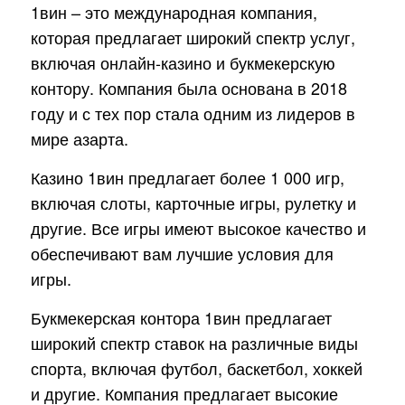
1вин – это международная компания,
которая предлагает широкий спектр услуг,
включая онлайн-казино и букмекерскую
контору. Компания была основана в 2018
году и с тех пор стала одним из лидеров в
мире азарта.
Казино 1вин предлагает более 1 000 игр,
включая слоты, карточные игры, рулетку и
другие. Все игры имеют высокое качество и
обеспечивают вам лучшие условия для
игры.
Букмекерская контора 1вин предлагает
широкий спектр ставок на различные виды
спорта, включая футбол, баскетбол, хоккей
и другие. Компания предлагает высокие