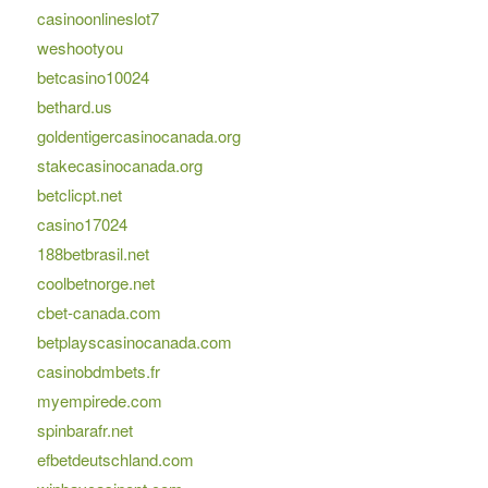
casinoonlineslot7
weshootyou
betcasino10024
bethard.us
goldentigercasinocanada.org
stakecasinocanada.org
betclicpt.net
casino17024
188betbrasil.net
coolbetnorge.net
cbet-canada.com
betplayscasinocanada.com
casinobdmbets.fr
myempirede.com
spinbarafr.net
efbetdeutschland.com