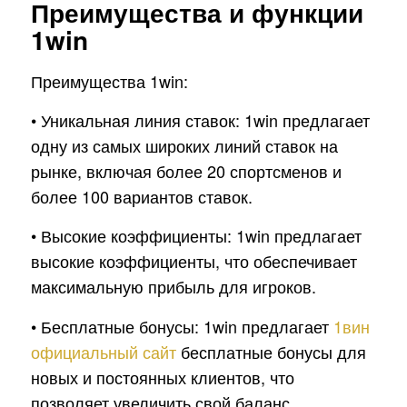
Преимущества и функции
1win
Преимущества 1win:
• Уникальная линия ставок: 1win предлагает
одну из самых широких линий ставок на
рынке, включая более 20 спортсменов и
более 100 вариантов ставок.
• Высокие коэффициенты: 1win предлагает
высокие коэффициенты, что обеспечивает
максимальную прибыль для игроков.
• Бесплатные бонусы: 1win предлагает
1вин
официальный сайт
бесплатные бонусы для
новых и постоянных клиентов, что
позволяет увеличить свой баланс.