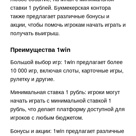
ставки 1 рублей. Букмекерская контора
также предлагает различные бонусы и
акции, чтобы помочь игрокам начать играть и
получать выигрыш.
Преимущества 1win
Большой выбор игр: 1win предлагает более
10 000 игр, включая слоты, карточные игры,
рулетку и другие.
Минимальная ставка 1 рубль: игроки могут
начать играть с минимальной ставкой 1
рубль, что делает платформу доступной для
игроков с любым бюджетом.
Бонусы и акции: 1win предлагает различные