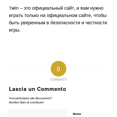
1win – это официальный сайт, и вам нужно
играть только на официальном сайте, чтобы
быть уверенным в безопасности и честности
игры.
0
COMMENTI
Lascia un Commento
Vuoi partecipare alla discussione?
Sentitevi liberi di contribuire!
*
Nome