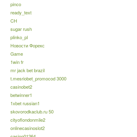
pinco
ready_text
CH
sugar rush
plinko_pl
Новости Форекс
Game
1win fr
mr jack bet brazil
t.mesriobet_promocod 3000
casinobet2
betwinner1
1xbet russian1
skovorodkaclub.ru 50
cityoflondonmile2
onlinecasinoslot2
casino01264