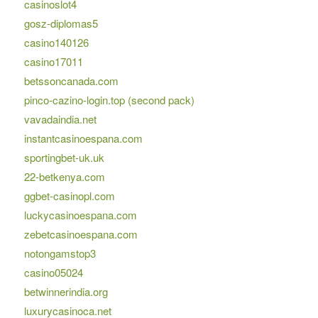
casinoslot4
gosz-diplomas5
casino140126
casino17011
betssoncanada.com
pinco-cazino-login.top (second pack)
vavadaindia.net
instantcasinoespana.com
sportingbet-uk.uk
22-betkenya.com
ggbet-casinopl.com
luckycasinoespana.com
zebetcasinoespana.com
notongamstop3
casino05024
betwinnerindia.org
luxurycasinoca.net