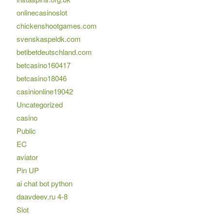
onlinecasinoslot
chickenshootgames.com
svenskaspeldk.com
betibetdeutschland.com
betcasino160417
betcasino18046
casinionline19042
Uncategorized
casino
Public
EC
aviator
Pin UP
ai chat bot python
daavdeev.ru 4-8
Slot