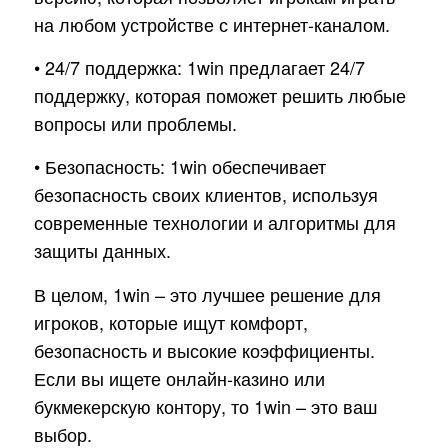
на любом устройстве с интернет-каналом.
• 24/7 поддержка: 1win предлагает 24/7
поддержку, которая поможет решить любые
вопросы или проблемы.
• Безопасность: 1win обеспечивает
безопасность своих клиентов, используя
современные технологии и алгоритмы для
защиты данных.
В целом, 1win – это лучшее решение для
игроков, которые ищут комфорт,
безопасность и высокие коэффициенты.
Если вы ищете онлайн-казино или
букмекерскую контору, то 1win – это ваш
выбор.