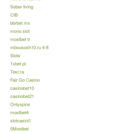
Sober living
CIB
bbrbet mx
mono slot
mostbet tr
mbousosh10.ru 4-8
Slots`
1xbet pt
Текста
Fair Go Casino
casinobet10
casinobet21
Onlyspins
mostbet4
slotcasini1
5Mostbet