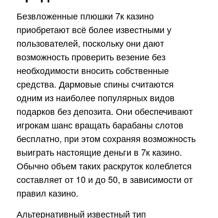
Безвложенные плюшки 7к казино
приобретают всё более известными у
пользователей, поскольку они дают
возможность проверить везение без
необходимости вносить собственные
средства. Дармовые спины считаются
одним из наиболее популярных видов
подарков без депозита. Они обеспечивают
игрокам шанс вращать барабаны слотов
бесплатно, при этом сохраняя возможность
выиграть настоящие деньги в 7к казино.
Обычно объем таких раскруток колеблется
составляет от 10 и до 50, в зависимости от
правил казино.
Альтернативный известный тип