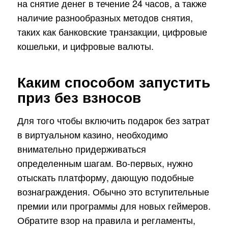
на снятие денег в течение 24 часов, а также
наличие разнообразных методов снятия,
таких как банковские транзакции, цифровые
кошельки, и цифровые валюты.
Каким способом запустить
приз без взносов
Для того чтобы включить подарок без затрат
в виртуальном казино, необходимо
внимательно придерживаться
определенным шагам. Во-первых, нужно
отыскать платформу, дающую подобные
вознаграждения. Обычно это вступительные
премии или программы для новых геймеров.
Обратите взор на правила и регламенты,