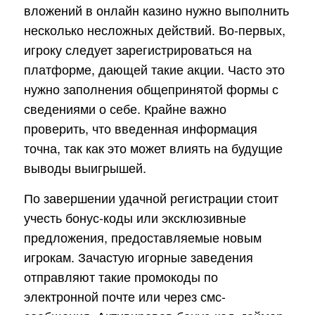
вложений в онлайн казино нужно выполнить
несколько несложных действий. Во-первых,
игроку следует зарегистрироваться на
платформе, дающей такие акции. Часто это
нужно заполнения общепринятой формы с
сведениями о себе. Крайне важно
проверить, что введенная информация
точна, так как это может влиять на будущие
выводы выигрышей.
По завершении удачной регистрации стоит
учесть бонус-коды или эксклюзивные
предложения, предоставляемые новым
игрокам. Зачастую игорные заведения
отправляют такие промокоды по
электронной почте или через смс-