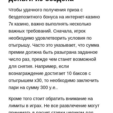
Чтобы удачного получения приза с
бездепозитного бонуса на интернет-казино
7к казино, важно выполнять несколько
важных требований. Сначала, игрок
необходимо удовлетворить условия по
отыгрышу. Часто это указывает, что сумма
премии должна быть разыграна заданное
число раз, прежде чем станет возможной
для снятия. Например, если
вознаграждение достигает 10 баксов с
отыгрышем x30, то необходимо заключить
пари на сумму 300 у.е..
Кроме того стоит обратить внимание на
лимиты в играх. Не все развлечение могут
принимать в расчет ставки целиком для