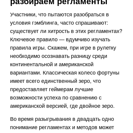
разбираем регламенты
Участники, что пытаются разобраться в
условия гэмблинга, часто спрашивают:
существует ли хитрость в этих регламентах?
Ключевое правило — вдумчиво изучать
правила игры. Скажем, при игре в рулетку
необходимо осознавать разницу среди
континентальной и американской
вариантами. Классическая колесо фортуны
имеет всего единственный зеро, что
предоставляет геймерам лучшие
возможности успеха по сравнению с
американской версией, где двойное зеро.
Во время разыгрывания в двадцать одно
понимание регламентах и методов может