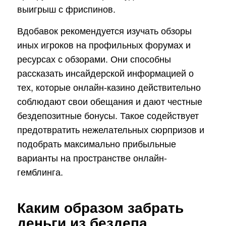
выигрыш с фриспинов.
Вдобавок рекомендуется изучать обзоры
иных игроков на профильных форумах и
ресурсах с обзорами. Они способны
рассказать инсайдерской информацией о
тех, которые онлайн-казино действительно
соблюдают свои обещания и дают честные
бездепозитные бонусы. Такое содействует
предотвратить нежелательных сюрпризов и
подобрать максимально прибыльные
варианты на пространстве онлайн-
гемблинга.
Каким образом забрать
деньги из бездепа