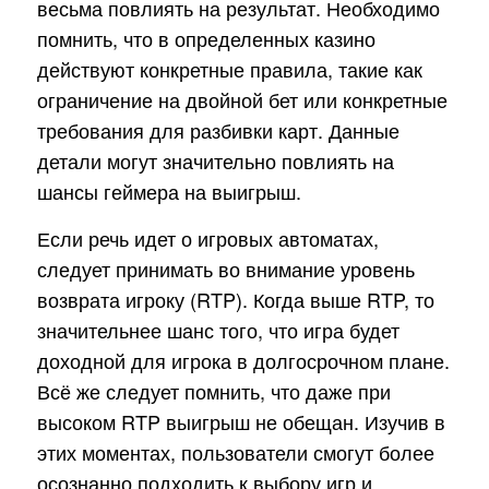
весьма повлиять на результат. Необходимо
помнить, что в определенных казино
действуют конкретные правила, такие как
ограничение на двойной бет или конкретные
требования для разбивки карт. Данные
детали могут значительно повлиять на
шансы геймера на выигрыш.
Если речь идет о игровых автоматах,
следует принимать во внимание уровень
возврата игроку (RTP). Когда выше RTP, то
значительнее шанс того, что игра будет
доходной для игрока в долгосрочном плане.
Всё же следует помнить, что даже при
высоком RTP выигрыш не обещан. Изучив в
этих моментах, пользователи смогут более
осознанно подходить к выбору игр и