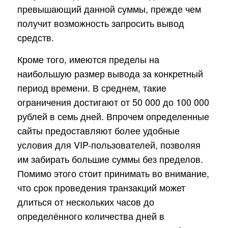
превышающий данной суммы, прежде чем
получит возможность запросить вывод
средств.
Кроме того, имеются пределы на
наибольшую размер вывода за конкретный
период времени. В среднем, такие
ограничения достигают от 50 000 до 100 000
рублей в семь дней. Впрочем определенные
сайты предоставляют более удобные
условия для VIP-пользователей, позволяя
им забирать большие суммы без пределов.
Помимо этого стоит принимать во внимание,
что срок проведения транзакций может
длиться от нескольких часов до
определённого количества дней в