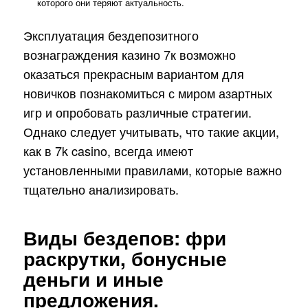
которого они теряют актуальность.
Эксплуатация бездепозитного
вознаграждения казино 7к возможно
оказаться прекрасным вариантом для
новичков познакомиться с миром азартных
игр и опробовать различные стратегии.
Однако следует учитывать, что такие акции,
как в 7k casino, всегда имеют
установленными правилами, которые важно
тщательно анализировать.
Виды бездепов: фри
раскрутки, бонусные
деньги и иные
предложения.