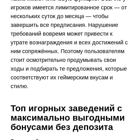
игроков имеется лимитированное срок — от
нескольких суток до месяца — чтобы
завершить все предписания. Нарушение
требований вовремя может привести к
утрате вознаграждения и всех достижений с
ним сопряжённых. Поэтому пользователям
стоит осмотрительно продумывать свои
ходы и подбирать те предложения, которые
соответствуют их геймерским вкусам и
стилю.
Топ игорных заведений с
максимально выгодными
бонусами без депозита