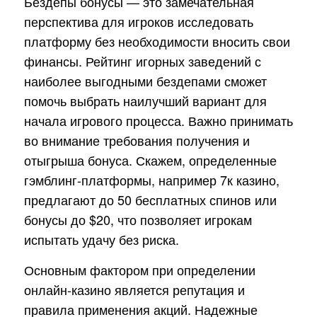
Бездепы бонусы — это замечательная
перспектива для игроков исследовать
платформу без необходимости вносить свои
финансы. Рейтинг игорных заведений с
наиболее выгодными бездепами сможет
помочь выбрать наилучший вариант для
начала игрового процесса. Важно принимать
во внимание требования получения и
отыгрыша бонуса. Скажем, определенные
гэмблинг-платформы, например 7к казино,
предлагают до 50 бесплатных спинов или
бонусы до $20, что позволяет игрокам
испытать удачу без риска.
Основным фактором при определении
онлайн-казино является репутация и
правила применения акций. Надежные