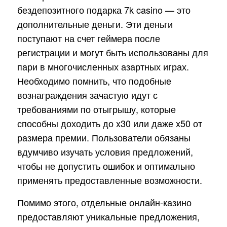
бездепозитного подарка 7k casino — это
дополнительные деньги. Эти деньги
поступают на счет геймера после
регистрации и могут быть использованы для
пари в многочисленных азартных играх.
Необходимо помнить, что подобные
вознаграждения зачастую идут с
требованиями по отыгрышу, которые
способны доходить до x30 или даже x50 от
размера премии. Пользователи обязаны
вдумчиво изучать условия предложений,
чтобы не допустить ошибок и оптимально
применять предоставленные возможности.
Помимо этого, отдельные онлайн-казино
предоставляют уникальные предложения,