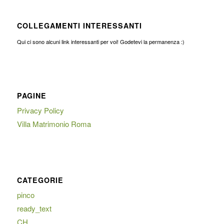
COLLEGAMENTI INTERESSANTI
Qui ci sono alcuni link interessanti per voi! Godetevi la permanenza :)
PAGINE
Privacy Policy
Villa Matrimonio Roma
CATEGORIE
pinco
ready_text
CH