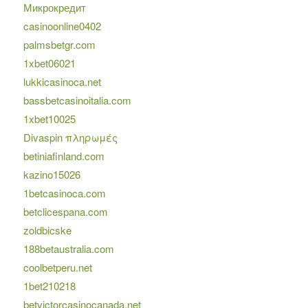
Микрокредит
casinoonline0402
palmsbetgr.com
1xbet06021
lukkicasinoca.net
bassbetcasinoitalia.com
1xbet10025
Divaspin πληρωμές
betiniafinland.com
kazino15026
1betcasinoca.com
betclicespana.com
zoldbicske
188betaustralia.com
coolbetperu.net
1bet210218
betvictorcasinocanada.net