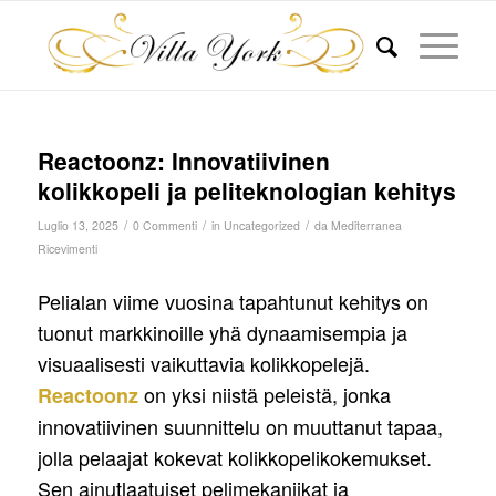
Reactoonz: Innovatiivinen
kolikkopeli ja peliteknologian kehitys
/
/
/
Luglio 13, 2025
0 Commenti
in
Uncategorized
da
Mediterranea
Ricevimenti
Pelialan viime vuosina tapahtunut kehitys on
tuonut markkinoille yhä dynaamisempia ja
visuaalisesti vaikuttavia kolikkopelejä.
on yksi niistä peleistä, jonka
Reactoonz
innovatiivinen suunnittelu on muuttanut tapaa,
jolla pelaajat kokevat kolikkopelikokemukset.
Sen ainutlaatuiset pelimekaniikat ja