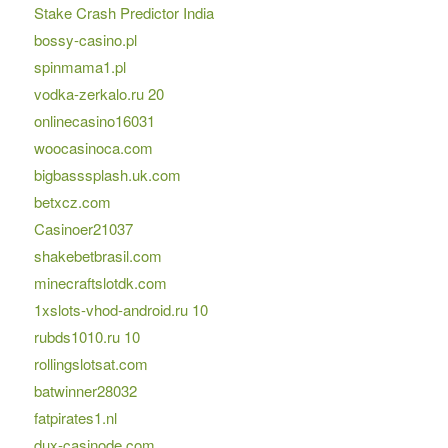
Stake Crash Predictor India
bossy-casino.pl
spinmama1.pl
vodka-zerkalo.ru 20
onlinecasino16031
woocasinoca.com
bigbasssplash.uk.com
betxcz.com
Casinoer21037
shakebetbrasil.com
minecraftslotdk.com
1xslots-vhod-android.ru 10
rubds1010.ru 10
rollingslotsat.com
batwinner28032
fatpirates1.nl
dux-casinode.com