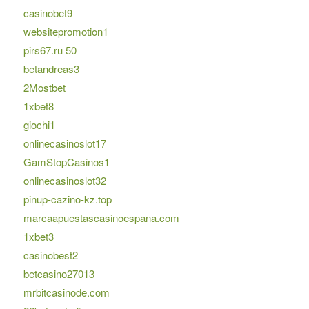
casinobet9
websitepromotion1
pirs67.ru 50
betandreas3
2Mostbet
1xbet8
giochi1
onlinecasinoslot17
GamStopCasinos1
onlinecasinoslot32
pinup-cazino-kz.top
marcaapuestascasinoespana.com
1xbet3
casinobest2
betcasino27013
mrbitcasinode.com