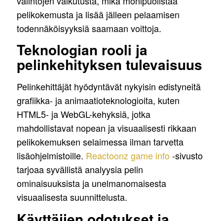
valintojen vaikutusta, mikä monipuolistaa
pelikokemusta ja lisää jälleen pelaamisen
todennäköisyyksiä saamaan voittoja.
Teknologian rooli ja
pelinkehityksen tulevaisuus
Pelinkehittäjät hyödyntävät nykyisin edistyneitä
grafiikka- ja animaatioteknologioita, kuten
HTML5- ja WebGL-kehyksiä, jotka
mahdollistavat nopean ja visuaalisesti rikkaan
pelikokemuksen selaimessa ilman tarvetta
lisäohjelmistoille.
Reactoonz game info
-sivusto
tarjoaa syvällistä analyysia pelin
ominaisuuksista ja unelmanomaisesta
visuaalisesta suunnittelusta.
Käyttäjien odotukset ja