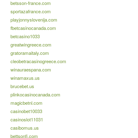
betsson-france.com
sportazafrance.com
playjonnyslovenija.com
fbetcasinocanada.com
betcasino1033
greatwingreece.com
gratoramaitaly.com
cleobetracasinogreece.com
winauraespana.com
winamaxus.us
brucebet.us
plinkocasinocanada.com
magicbetnl.com
casinobet10033
casinoslot11031
casibomus.us
bettsonfi.com