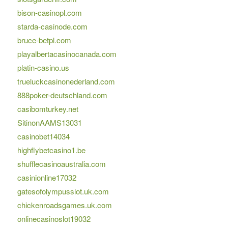
bison-casinopl.com
starda-casinode.com
bruce-betpl.com
playalbertacasinocanada.com
platin-casino.us
trueluckcasinonederland.com
888poker-deutschland.com
casibomturkey.net
SitinonAAMS13031
casinobet14034
highflybetcasino1.be
shufflecasinoaustralia.com
casinionline17032
gatesofolympusslot.uk.com
chickenroadsgames.uk.com
onlinecasinoslot19032