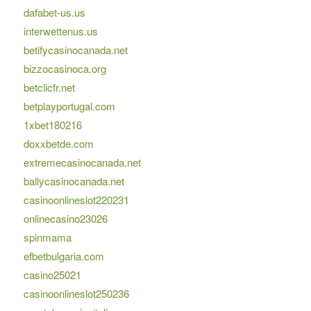
dafabet-us.us
interwettenus.us
betifycasinocanada.net
bizzocasinoca.org
betclicfr.net
betplayportugal.com
1xbet180216
doxxbetde.com
extremecasinocanada.net
ballycasinocanada.net
casinoonlineslot220231
onlinecasino23026
spinmama
efbetbulgaria.com
casino25021
casinoonlineslot250236