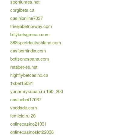
sportiumes.net
corgibets.ca
casinionline7037
trivelabetnorway.com
billybetsgreece.com
888sportdeutschland.com
casibomindia.com
bettsonespana.com
retabet-es.net
highflybetcasino.ca
1xbet15031
yunarmykuban.ru 150, 200
casinobet17037
voddsde.com
femicid.ru 20
onlinecasino21031
onlinecasinoslot22036