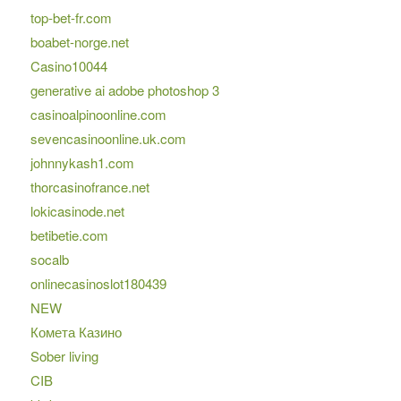
top-bet-fr.com
boabet-norge.net
Casino10044
generative ai adobe photoshop 3
casinoalpinoonline.com
sevencasinoonline.uk.com
johnnykash1.com
thorcasinofrance.net
lokicasinode.net
betibetie.com
socalb
onlinecasinoslot180439
NEW
Комета Казино
Sober living
CIB