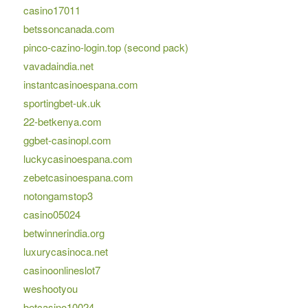
casino17011
betssoncanada.com
pinco-cazino-login.top (second pack)
vavadaindia.net
instantcasinoespana.com
sportingbet-uk.uk
22-betkenya.com
ggbet-casinopl.com
luckycasinoespana.com
zebetcasinoespana.com
notongamstop3
casino05024
betwinnerindia.org
luxurycasinoca.net
casinoonlineslot7
weshootyou
betcasino10024