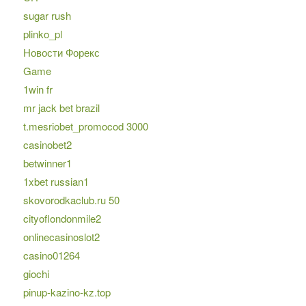
sugar rush
plinko_pl
Новости Форекс
Game
1win fr
mr jack bet brazil
t.mesriobet_promocod 3000
casinobet2
betwinner1
1xbet russian1
skovorodkaclub.ru 50
cityoflondonmile2
onlinecasinoslot2
casino01264
giochi
pinup-kazino-kz.top