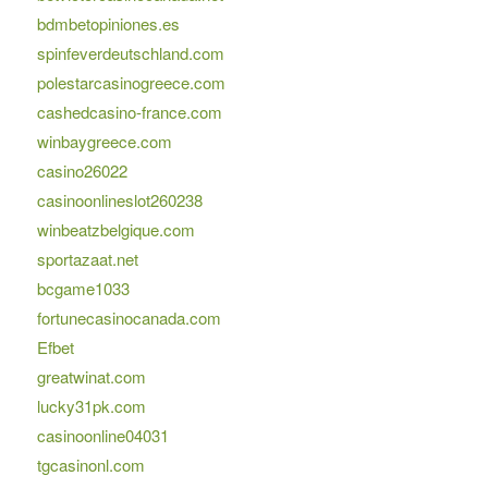
bdmbetopiniones.es
spinfeverdeutschland.com
polestarcasinogreece.com
cashedcasino-france.com
winbaygreece.com
casino26022
casinoonlineslot260238
winbeatzbelgique.com
sportazaat.net
bcgame1033
fortunecasinocanada.com
Efbet
greatwinat.com
lucky31pk.com
casinoonline04031
tgcasinonl.com