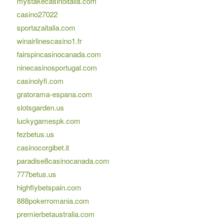
mystakecasinoitalia.com
casino27022
sportazaitalia.com
winairlinescasino1.fr
fairspincasinocanada.com
ninecasinosportugal.com
casinolyfi.com
gratorama-espana.com
slotsgarden.us
luckygamespk.com
fezbetus.us
casinocorgibet.it
paradise8casinocanada.com
777betus.us
highflybetspain.com
888pokerromania.com
premierbetaustralia.com