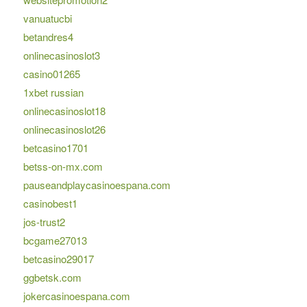
vanuatucbi
betandres4
onlinecasinoslot3
casino01265
1xbet russian
onlinecasinoslot18
onlinecasinoslot26
betcasino1701
betss-on-mx.com
pauseandplaycasinoespana.com
casinobest1
jos-trust2
bcgame27013
betcasino29017
ggbetsk.com
jokercasinoespana.com