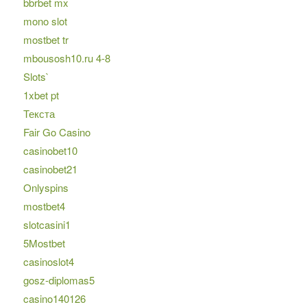
bbrbet mx
mono slot
mostbet tr
mbousosh10.ru 4-8
Slots`
1xbet pt
Текста
Fair Go Casino
casinobet10
casinobet21
Onlyspins
mostbet4
slotcasini1
5Mostbet
casinoslot4
gosz-diplomas5
casino140126