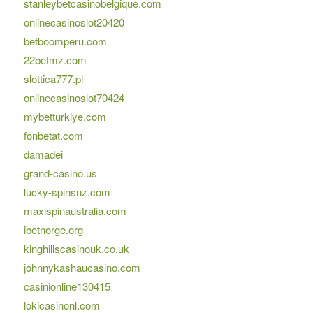
stanleybetcasinobelgique.com
onlinecasinoslot20420
betboomperu.com
22betmz.com
slottica777.pl
onlinecasinoslot70424
mybetturkiye.com
fonbetat.com
damadei
grand-casino.us
lucky-spinsnz.com
maxispinaustralia.com
ibetnorge.org
kinghillscasinouk.co.uk
johnnykashaucasino.com
casinionline130415
lokicasinonl.com