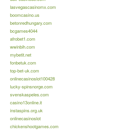
lasvegascasinomx.com
boomcasino.us
betonredhungary.com
bcgames4044
afrobet1.com
wwinbih.com
mybetit.net
fonbetuk.com
top-bet-uk.com
onlinecasinoslot100428
lucky-spinsnorge.com
svenskaspeles.com
casino13online.it
instaspins.org.uk
onlinecasinoslot
chickenshootgames.com