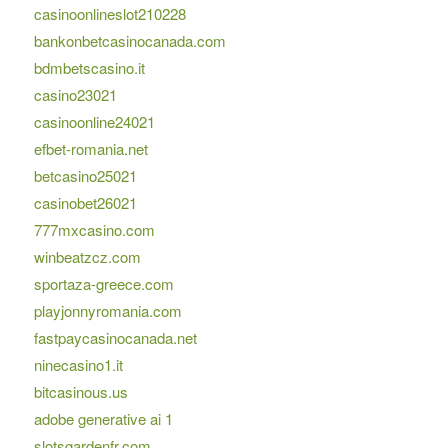
casinoonlineslot210228
bankonbetcasinocanada.com
bdmbetscasino.it
casino23021
casinoonline24021
efbet-romania.net
betcasino25021
casinobet26021
777mxcasino.com
winbeatzcz.com
sportaza-greece.com
playjonnyromania.com
fastpaycasinocanada.net
ninecasino1.it
bitcasinous.us
adobe generative ai 1
slotsgardenfr.com