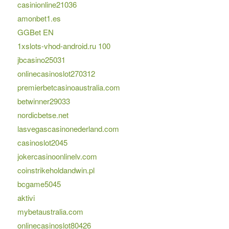
casinionline21036
amonbet1.es
GGBet EN
1xslots-vhod-android.ru 100
jbcasino25031
onlinecasinoslot270312
premierbetcasinoaustralia.com
betwinner29033
nordicbetse.net
lasvegascasinonederland.com
casinoslot2045
jokercasinoonlinelv.com
coinstrikeholdandwin.pl
bcgame5045
aktivi
mybetaustralia.com
onlinecasinoslot80426