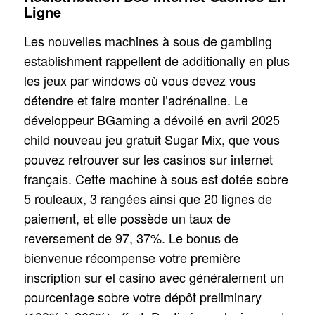
Ligne
Les nouvelles machines à sous de gambling
establishment rappellent de additionally en plus
les jeux par windows où vous devez vous
détendre et faire monter l’adrénaline. Le
développeur BGaming a dévoilé en avril 2025
child nouveau jeu gratuit Sugar Mix, que vous
pouvez retrouver sur les casinos sur internet
français. Cette machine à sous est dotée sobre
5 rouleaux, 3 rangées ainsi que 20 lignes de
paiement, et elle possède un taux de
reversement de 97, 37%. Le bonus de
bienvenue récompense votre première
inscription sur el casino avec généralement un
pourcentage sobre votre dépôt preliminary