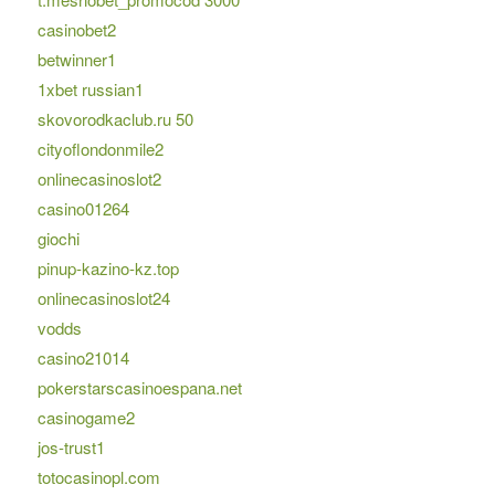
casinobet2
betwinner1
1xbet russian1
skovorodkaclub.ru 50
cityoflondonmile2
onlinecasinoslot2
casino01264
giochi
pinup-kazino-kz.top
onlinecasinoslot24
vodds
casino21014
pokerstarscasinoespana.net
casinogame2
jos-trust1
totocasinopl.com