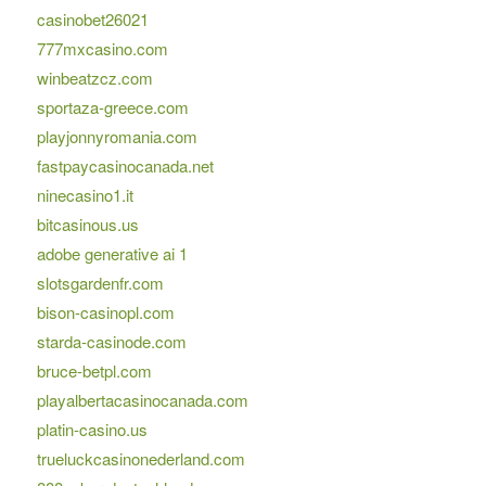
casinobet26021
777mxcasino.com
winbeatzcz.com
sportaza-greece.com
playjonnyromania.com
fastpaycasinocanada.net
ninecasino1.it
bitcasinous.us
adobe generative ai 1
slotsgardenfr.com
bison-casinopl.com
starda-casinode.com
bruce-betpl.com
playalbertacasinocanada.com
platin-casino.us
trueluckcasinonederland.com