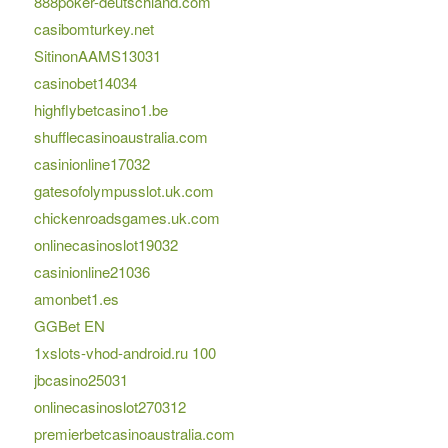
888poker-deutschland.com
casibomturkey.net
SitinonAAMS13031
casinobet14034
highflybetcasino1.be
shufflecasinoaustralia.com
casinionline17032
gatesofolympusslot.uk.com
chickenroadsgames.uk.com
onlinecasinoslot19032
casinionline21036
amonbet1.es
GGBet EN
1xslots-vhod-android.ru 100
jbcasino25031
onlinecasinoslot270312
premierbetcasinoaustralia.com