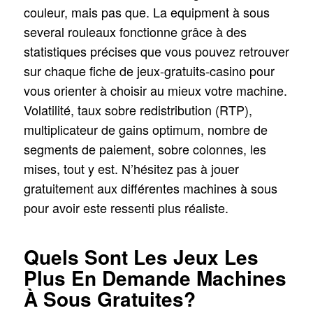
couleur, mais pas que. La equipment à sous
several rouleaux fonctionne grâce à des
statistiques précises que vous pouvez retrouver
sur chaque fiche de jeux-gratuits-casino pour
vous orienter à choisir au mieux votre machine.
Volatilité, taux sobre redistribution (RTP),
multiplicateur de gains optimum, nombre de
segments de paiement, sobre colonnes, les
mises, tout y est. N’hésitez pas à jouer
gratuitement aux différentes machines à sous
pour avoir este ressenti plus réaliste.
Quels Sont Les Jeux Les
Plus En Demande Machines
À Sous Gratuites?