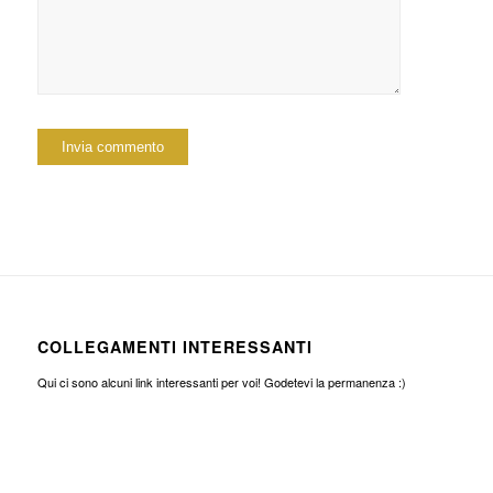
COLLEGAMENTI INTERESSANTI
Qui ci sono alcuni link interessanti per voi! Godetevi la permanenza :)