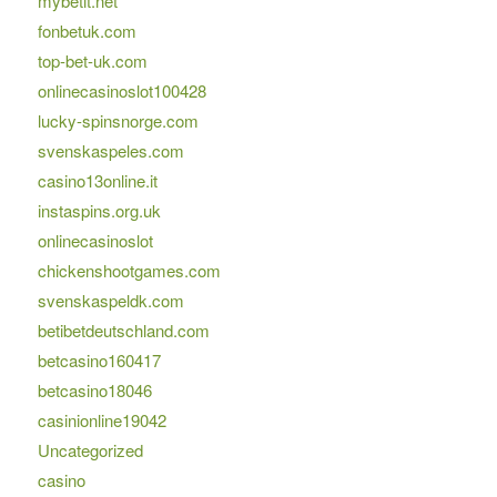
mybetit.net
fonbetuk.com
top-bet-uk.com
onlinecasinoslot100428
lucky-spinsnorge.com
svenskaspeles.com
casino13online.it
instaspins.org.uk
onlinecasinoslot
chickenshootgames.com
svenskaspeldk.com
betibetdeutschland.com
betcasino160417
betcasino18046
casinionline19042
Uncategorized
casino