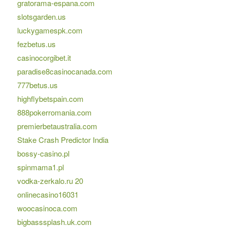
gratorama-espana.com
slotsgarden.us
luckygamespk.com
fezbetus.us
casinocorgibet.it
paradise8casinocanada.com
777betus.us
highflybetspain.com
888pokerromania.com
premierbetaustralia.com
Stake Crash Predictor India
bossy-casino.pl
spinmama1.pl
vodka-zerkalo.ru 20
onlinecasino16031
woocasinoca.com
bigbasssplash.uk.com