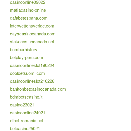
casinoonline09022
mafiacasino-online
dafabetespana.com
interwettensverige.com
dayscasinocanada.com
stakecasinocanada.net
bomberhistory
betplay-peru.com
casinoonlineslot190224
coolbetsuomi.com
casinoonlineslot210228
bankonbetcasinocanada.com
bdmbetscasino.it
casino23021
casinoonline24021
efbet-romania.net
betcasino25021