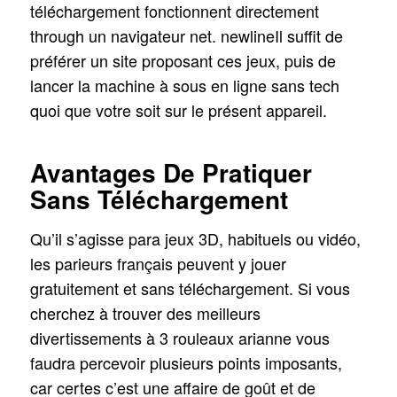
téléchargement fonctionnent directement
through un navigateur net. newlineIl suffit de
préférer un site proposant ces jeux, puis de
lancer la machine à sous en ligne sans tech
quoi que votre soit sur le présent appareil.
Avantages De Pratiquer
Sans Téléchargement
Qu’il s’agisse para jeux 3D, habituels ou vidéo,
les parieurs français peuvent y jouer
gratuitement et sans téléchargement. Si vous
cherchez à trouver des meilleurs
divertissements à 3 rouleaux arianne vous
faudra percevoir plusieurs points imposants,
car certes c’est une affaire de goût et de