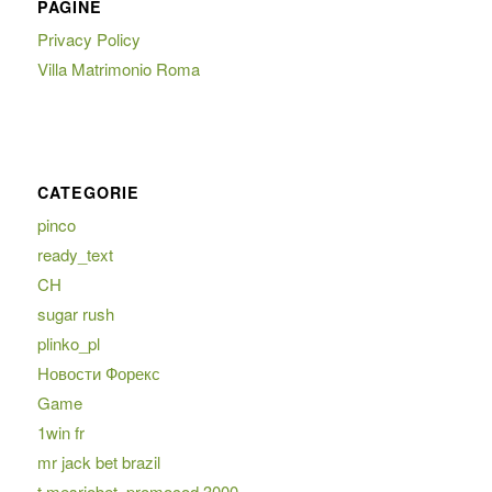
PAGINE
Privacy Policy
Villa Matrimonio Roma
CATEGORIE
pinco
ready_text
CH
sugar rush
plinko_pl
Новости Форекс
Game
1win fr
mr jack bet brazil
t.mesriobet_promocod 3000