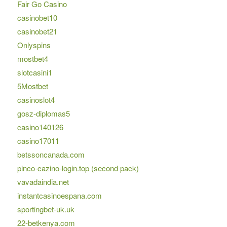
Fair Go Casino
casinobet10
casinobet21
Onlyspins
mostbet4
slotcasini1
5Mostbet
casinoslot4
gosz-diplomas5
casino140126
casino17011
betssoncanada.com
pinco-cazino-login.top (second pack)
vavadaindia.net
instantcasinoespana.com
sportingbet-uk.uk
22-betkenya.com