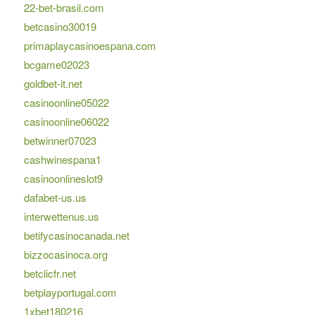
22-bet-brasil.com
betcasino30019
primaplaycasinoespana.com
bcgame02023
goldbet-it.net
casinoonline05022
casinoonline06022
betwinner07023
cashwinespana1
casinoonlineslot9
dafabet-us.us
interwettenus.us
betifycasinocanada.net
bizzocasinoca.org
betclicfr.net
betplayportugal.com
1xbet180216