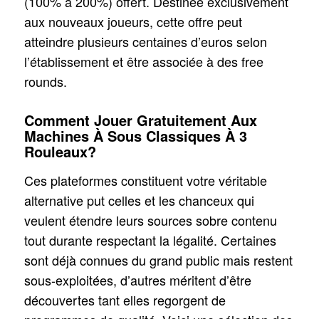
(100% à 200%) offert. Destinée exclusivement
aux nouveaux joueurs, cette offre peut
atteindre plusieurs centaines d’euros selon
l’établissement et être associée à des free
rounds.
Comment Jouer Gratuitement Aux
Machines À Sous Classiques À 3
Rouleaux?
Ces plateformes constituent votre véritable
alternative put celles et les chanceux qui
veulent étendre leurs sources sobre contenu
tout durante respectant la légalité. Certaines
sont déjà connues du grand public mais restent
sous-exploitées, d’autres méritent d’être
découvertes tant elles regorgent de