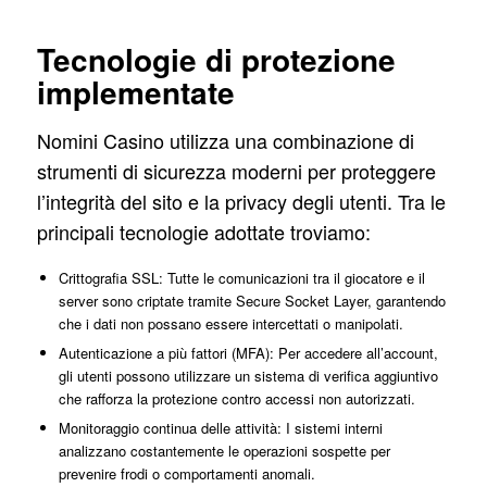
Tecnologie di protezione
implementate
Nomini Casino utilizza una combinazione di
strumenti di sicurezza moderni per proteggere
l’integrità del sito e la privacy degli utenti. Tra le
principali tecnologie adottate troviamo:
Crittografia SSL: Tutte le comunicazioni tra il giocatore e il
server sono criptate tramite Secure Socket Layer, garantendo
che i dati non possano essere intercettati o manipolati.
Autenticazione a più fattori (MFA): Per accedere all’account,
gli utenti possono utilizzare un sistema di verifica aggiuntivo
che rafforza la protezione contro accessi non autorizzati.
Monitoraggio continua delle attività: I sistemi interni
analizzano costantemente le operazioni sospette per
prevenire frodi o comportamenti anomali.