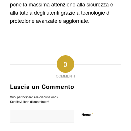
pone la massima attenzione alla sicurezza e
alla tutela degli utenti grazie a tecnologie di
protezione avanzate e aggiornate.
0
COMMENTI
Lascia un Commento
Vuoi partecipare alla discussione?
Sentitevi liberi di contribuire!
*
Nome