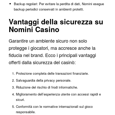
Backup regolari: Per evitare la perdita di dati, Nomini esegue
backup periodici conservati in ambienti protetti.
Vantaggi della sicurezza su
Nomini Casino
Garantire un ambiente sicuro non solo
protegge i giocatori, ma accresce anche la
fiducia nel brand. Ecco i principali vantaggi
offerti dalla sicurezza del casinò:
Protezione completa delle transazioni finanziarie.
Salvaguardia della privacy personale.
Riduzione del rischio di frodi informatiche.
Miglioramento dell’esperienza utente con accessi rapidi e
sicuri.
Conformità con le normative internazionali sul gioco
responsabile.