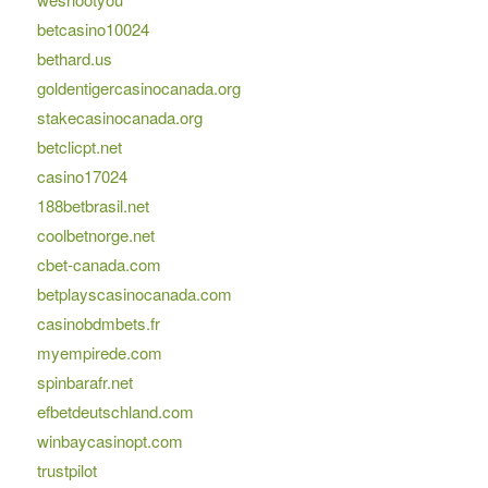
betcasino10024
bethard.us
goldentigercasinocanada.org
stakecasinocanada.org
betclicpt.net
casino17024
188betbrasil.net
coolbetnorge.net
cbet-canada.com
betplayscasinocanada.com
casinobdmbets.fr
myempirede.com
spinbarafr.net
efbetdeutschland.com
winbaycasinopt.com
trustpilot