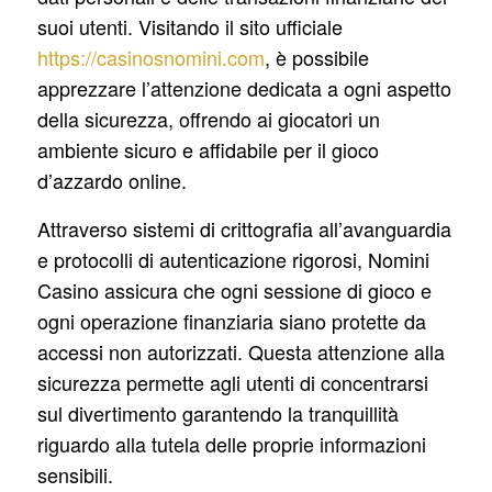
suoi utenti. Visitando il sito ufficiale
https://casinosnomini.com
, è possibile
apprezzare l’attenzione dedicata a ogni aspetto
della sicurezza, offrendo ai giocatori un
ambiente sicuro e affidabile per il gioco
d’azzardo online.
Attraverso sistemi di crittografia all’avanguardia
e protocolli di autenticazione rigorosi, Nomini
Casino assicura che ogni sessione di gioco e
ogni operazione finanziaria siano protette da
accessi non autorizzati. Questa attenzione alla
sicurezza permette agli utenti di concentrarsi
sul divertimento garantendo la tranquillità
riguardo alla tutela delle proprie informazioni
sensibili.