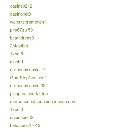
casino0212
casinobet9
websitepromotion1
pirs67.ru 50
betandreas3
2Mostbet
1xbet8
giochi1
onlinecasinoslot17
GamStopCasinos1
onlinecasinoslot32
pinup-cazino-kz.top
marcaapuestascasinoespana.com
1xbet3
casinobest2
betcasino27013