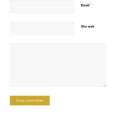
*
Email
Sito web