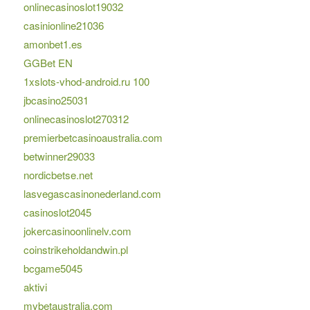
onlinecasinoslot19032
casinionline21036
amonbet1.es
GGBet EN
1xslots-vhod-android.ru 100
jbcasino25031
onlinecasinoslot270312
premierbetcasinoaustralia.com
betwinner29033
nordicbetse.net
lasvegascasinonederland.com
casinoslot2045
jokercasinoonlinelv.com
coinstrikeholdandwin.pl
bcgame5045
aktivi
mybetaustralia.com