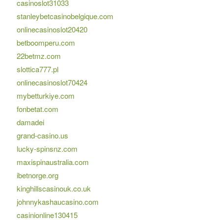
casinoslot31033
stanleybetcasinobelgique.com
onlinecasinoslot20420
betboomperu.com
22betmz.com
slottica777.pl
onlinecasinoslot70424
mybetturkiye.com
fonbetat.com
damadei
grand-casino.us
lucky-spinsnz.com
maxispinaustralia.com
ibetnorge.org
kinghillscasinouk.co.uk
johnnykashaucasino.com
casinionline130415