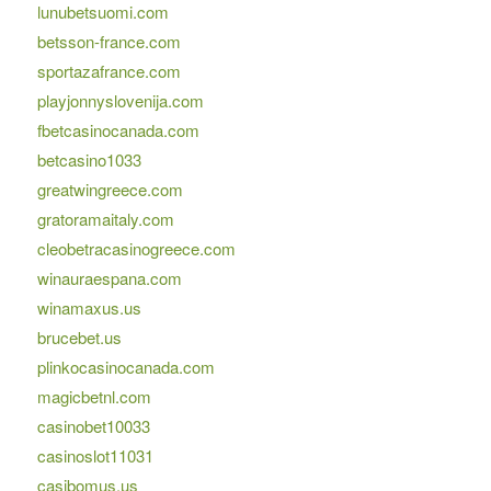
lunubetsuomi.com
betsson-france.com
sportazafrance.com
playjonnyslovenija.com
fbetcasinocanada.com
betcasino1033
greatwingreece.com
gratoramaitaly.com
cleobetracasinogreece.com
winauraespana.com
winamaxus.us
brucebet.us
plinkocasinocanada.com
magicbetnl.com
casinobet10033
casinoslot11031
casibomus.us