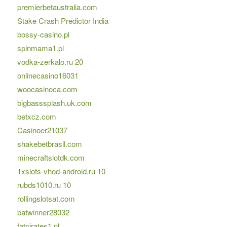
premierbetaustralia.com
Stake Crash Predictor India
bossy-casino.pl
spinmama1.pl
vodka-zerkalo.ru 20
onlinecasino16031
woocasinoca.com
bigbasssplash.uk.com
betxcz.com
Casinoer21037
shakebetbrasil.com
minecraftslotdk.com
1xslots-vhod-android.ru 10
rubds1010.ru 10
rollingslotsat.com
batwinner28032
fatpirates1.nl