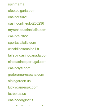
spinmama
efbetbulgaria.com
casino25021
casinoonlineslot250236
mystakecasinoitalia.com
casino27022
sportazaitalia.com
winairlinescasino1.fr
fairspincasinocanada.com
ninecasinosportugal.com
casinolyfi.com
gratorama-espana.com
slotsgarden.us
luckygamespk.com
fezbetus.us
casinocorgibet.it