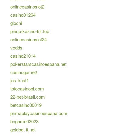
onlinecasinoslot2
casino01264
giochi
pinup-kazino-kz.top
onlinecasinoslot24
vodds
casino21014
pokerstarscasinoespana.net
casinogame2
jos-trust1
totocasinopl.com
22-bet-brasil.com
betcasino30019
primaplaycasinoespana.com
bcgame02023
goldbet-it.net