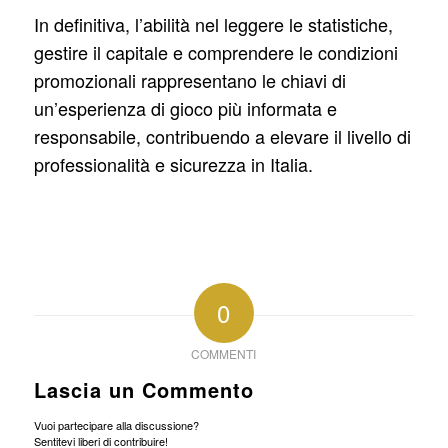
In definitiva, l’abilità nel leggere le statistiche,
gestire il capitale e comprendere le condizioni
promozionali rappresentano le chiavi di
un’esperienza di gioco più informata e
responsabile, contribuendo a elevare il livello di
professionalità e sicurezza in Italia.
0
COMMENTI
Lascia un Commento
Vuoi partecipare alla discussione?
Sentitevi liberi di contribuire!