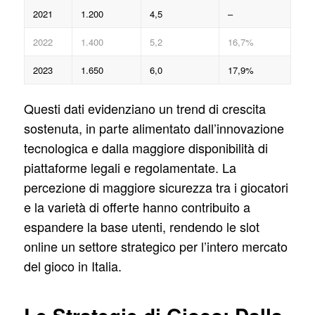
2021
1.200
4,5
–
2022
1.400
5,2
16,7%
2023
1.650
6,0
17,9%
Questi dati evidenziano un trend di crescita
sostenuta, in parte alimentato dall’innovazione
tecnologica e dalla maggiore disponibilità di
piattaforme legali e regolamentate. La
percezione di maggiore sicurezza tra i giocatori
e la varietà di offerte hanno contribuito a
espandere la base utenti, rendendo le slot
online un settore strategico per l’intero mercato
del gioco in Italia.