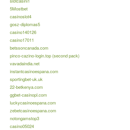
slotcasini1
5Mostbet
casinoslot4
gosz-diplomas5
casino140126
casino17011
betssoncanada.com
pinco-cazino-login.top (second pack)
vavadaindia.net
instantcasinoespana.com
sportingbet-uk.uk
22-betkenya.com
ggbet-casinopl.com
luckycasinoespana.com
zebetcasinoespana.com
notongamstop3
casino05024