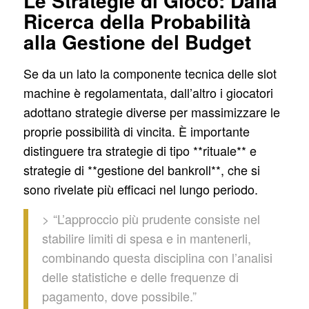
Le Strategie di Gioco: Dalla
Ricerca della Probabilità
alla Gestione del Budget
Se da un lato la componente tecnica delle slot
machine è regolamentata, dall’altro i giocatori
adottano strategie diverse per massimizzare le
proprie possibilità di vincita. È importante
distinguere tra strategie di tipo **rituale** e
strategie di **gestione del bankroll**, che si
sono rivelate più efficaci nel lungo periodo.
> “L’approccio più prudente consiste nel
stabilire limiti di spesa e in mantenerli,
combinando questa disciplina con l’analisi
delle statistiche e delle frequenze di
pagamento, dove possibile.”