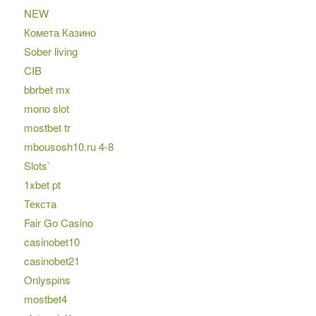
NEW
Комета Казино
Sober living
CIB
bbrbet mx
mono slot
mostbet tr
mbousosh10.ru 4-8
Slots`
1xbet pt
Текста
Fair Go Casino
casinobet10
casinobet21
Onlyspins
mostbet4