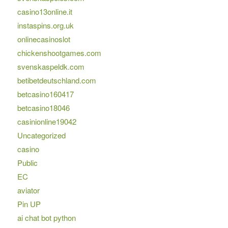
casino13online.it
instaspins.org.uk
onlinecasinoslot
chickenshootgames.com
svenskaspeldk.com
betibetdeutschland.com
betcasino160417
betcasino18046
casinionline19042
Uncategorized
casino
Public
EC
aviator
Pin UP
ai chat bot python