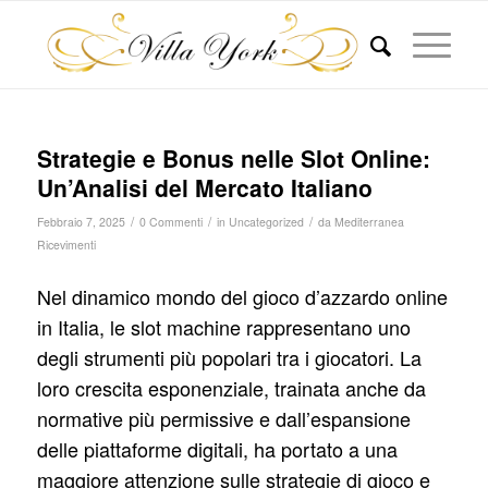
Strategie e Bonus nelle Slot Online:
Un’Analisi del Mercato Italiano
/
/
/
Febbraio 7, 2025
0 Commenti
in
Uncategorized
da
Mediterranea
Ricevimenti
Nel dinamico mondo del gioco d’azzardo online
in Italia, le slot machine rappresentano uno
degli strumenti più popolari tra i giocatori. La
loro crescita esponenziale, trainata anche da
normative più permissive e dall’espansione
delle piattaforme digitali, ha portato a una
maggiore attenzione sulle strategie di gioco e