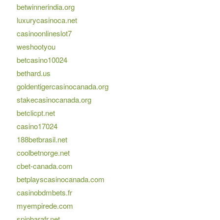
betwinnerindia.org
luxurycasinoca.net
casinoonlineslot7
weshootyou
betcasino10024
bethard.us
goldentigercasinocanada.org
stakecasinocanada.org
betclicpt.net
casino17024
188betbrasil.net
coolbetnorge.net
cbet-canada.com
betplayscasinocanada.com
casinobdmbets.fr
myempirede.com
spinbarafr.net