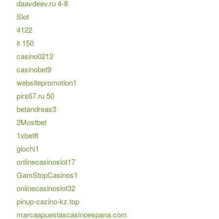
daavdeev.ru 4-8
Slot
4122
it 150
casino0212
casinobet9
websitepromotion1
pirs67.ru 50
betandreas3
2Mostbet
1xbet8
giochi1
onlinecasinoslot17
GamStopCasinos1
onlinecasinoslot32
pinup-cazino-kz.top
marcaapuestascasinoespana.com