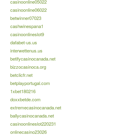
casinoonline05022
casinoonline06022
betwinner07023
cashwinespana1
casinoonlineslot9
dafabet-us.us
interwettenus.us
betifycasinocanada.net
bizzocasinoca.org
betclicfr.net
betplayportugal.com
1xbet180216
doxxbetde.com
extremecasinocanada.net
ballycasinocanada.net
casinoonlineslot220231
onlinecasino23026