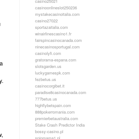
casino25021
casinoonlineslot250236
mystakecasinoitalia.com
casino27022
u
sportazaitalia.com
winairlinescasino1.fr
fairspincasinocanada.com
ninecasinosportugal.com
casinolyfi.com
gratorama-espana.com
wa
slotsgarden.us
luckygamespk.com
fezbetus.us
y.
casinocorgibet.it
paradise8casinocanada.com
777betus.us
highflybetspain.com
888pokerromania.com
premierbetaustralia.com
Stake Crash Predictor India
bossy-casino.pl
w,
spinmama1.pl