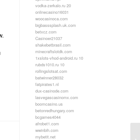
vodka-zerkalo.ru 20
onlinecasino16031
woocasinoca.com
bigbasssplash.uk.com
h
betxcz.com
w.
Casinoer21037
shakebetbrasil.com
minecraftslotdk.com
u
1xslots-vhod-android.ru 10
rubds1010.ru 10
rollingslotsat.com
batwinner28032
fatpirates1.nl
dux-casinode.com
lasvegascasinomx.com
boomcasino.us
betonredhungary.com
bcgames4044
afrobet1.com
wwinbih.com
To
mybetit.net
In