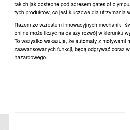
takich jak dostępne pod adresem gates of olympu
tych produktów, co jest kluczowe dla utrzymania
Razem ze wzrostem innowacyjnych mechanik i świ
online może liczyć na dalszy rozwój w kierunku wy
To wszystko wskazuje, że automaty z motywami mi
zaawansowanych funkcji, będą odgrywać coraz w
hazardowego.
The Playful Power of Color: From