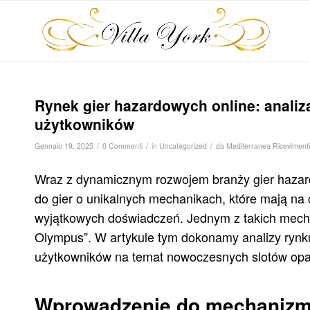
Rynek gier hazardowych online: anali
użytkowników
/
/
/
Gennaio 19, 2025
0 Commenti
in
Uncategorized
da
Mediterranea Ricevimenti
Wraz z dynamicznym rozwojem branży gier hazar
do gier o unikalnych mechanikach, które mają na
wyjątkowych doświadczeń. Jednym z takich mechan
Olympus”
. W artykule tym dokonamy analizy ryn
użytkowników na temat nowoczesnych slotów opa
Wprowadzenie do mechanizm