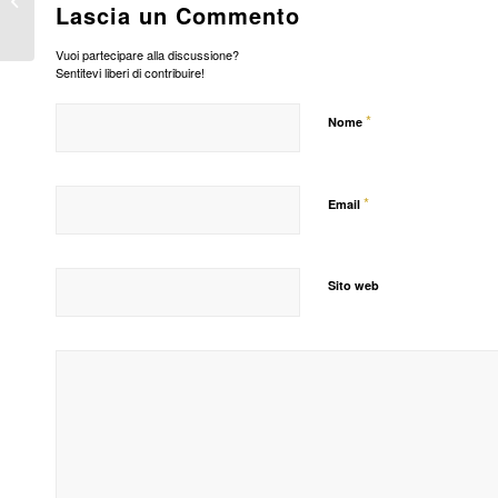
Lascia un Commento
Ancient Theatres to Le Zeus
Vuoi partecipare alla discussione?
Sentitevi liberi di contribuire!
*
Nome
*
Email
Sito web