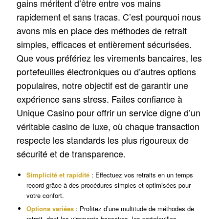
gains méritent d’être entre vos mains
rapidement et sans tracas. C’est pourquoi nous
avons mis en place des méthodes de retrait
simples, efficaces et entièrement sécurisées.
Que vous préfériez les virements bancaires, les
portefeuilles électroniques ou d’autres options
populaires, notre objectif est de garantir une
expérience sans stress. Faites confiance à
Unique Casino pour offrir un service digne d’un
véritable casino de luxe, où chaque transaction
respecte les standards les plus rigoureux de
sécurité et de transparence.
Simplicité et rapidité
: Effectuez vos retraits en un temps
record grâce à des procédures simples et optimisées pour
votre confort.
Options variées
: Profitez d’une multitude de méthodes de
retrait, dont les virements bancaires, les portefeuilles