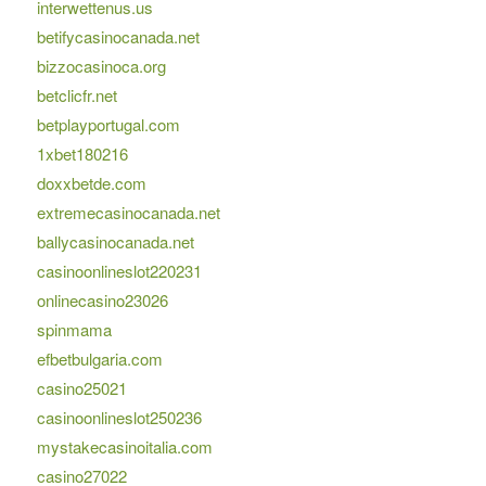
interwettenus.us
betifycasinocanada.net
bizzocasinoca.org
betclicfr.net
betplayportugal.com
1xbet180216
doxxbetde.com
extremecasinocanada.net
ballycasinocanada.net
casinoonlineslot220231
onlinecasino23026
spinmama
efbetbulgaria.com
casino25021
casinoonlineslot250236
mystakecasinoitalia.com
casino27022