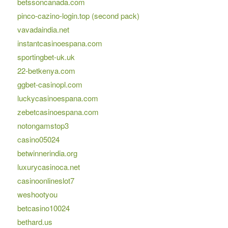
betssoncanada.com
pinco-cazino-login.top (second pack)
vavadaindia.net
instantcasinoespana.com
sportingbet-uk.uk
22-betkenya.com
ggbet-casinopl.com
luckycasinoespana.com
zebetcasinoespana.com
notongamstop3
casino05024
betwinnerindia.org
luxurycasinoca.net
casinoonlineslot7
weshootyou
betcasino10024
bethard.us