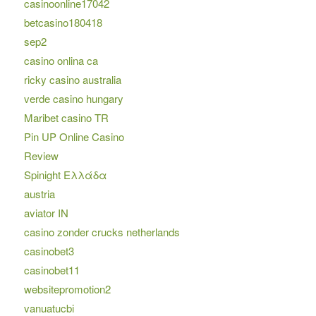
casinoonline17042
betcasino180418
sep2
casino onlina ca
ricky casino australia
verde casino hungary
Maribet casino TR
Pin UP Online Casino
Review
Spinight Ελλάδα
austria
aviator IN
casino zonder crucks netherlands
casinobet3
casinobet11
websitepromotion2
vanuatucbi