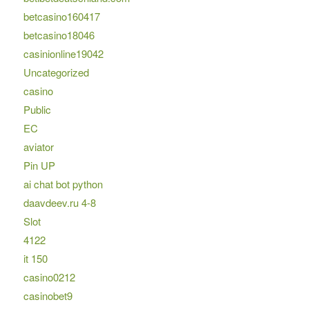
betcasino160417
betcasino18046
casinionline19042
Uncategorized
casino
Public
EC
aviator
Pin UP
ai chat bot python
daavdeev.ru 4-8
Slot
4122
it 150
casino0212
casinobet9