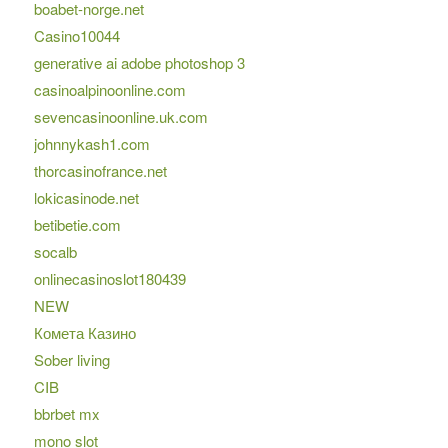
boabet-norge.net
Casino10044
generative ai adobe photoshop 3
casinoalpinoonline.com
sevencasinoonline.uk.com
johnnykash1.com
thorcasinofrance.net
lokicasinode.net
betibetie.com
socalb
onlinecasinoslot180439
NEW
Комета Казино
Sober living
CIB
bbrbet mx
mono slot