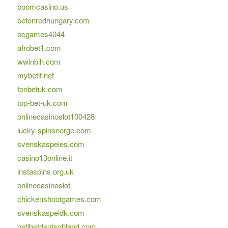
boomcasino.us
betonredhungary.com
bcgames4044
afrobet1.com
wwinbih.com
mybetit.net
fonbetuk.com
top-bet-uk.com
onlinecasinoslot100428
lucky-spinsnorge.com
svenskaspeles.com
casino13online.it
instaspins.org.uk
onlinecasinoslot
chickenshootgames.com
svenskaspeldk.com
betibetdeutschland.com