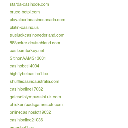
starda-casinode.com
bruce-betpl.com
playalbertacasinocanada.com
platin-casino.us
trueluckcasinonederland.com
888poker-deutschland.com
casibomturkey.net
SitinonAAMS13031
casinobet14034
highflybetcasino1.be
shufflecasinoaustralia.com
casinionline17032
gatesofolympusslot.uk.com
chickenroadsgames.uk.com
onlinecasinoslot19032
casinionline21036
amonbet1.es