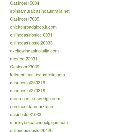
Casinoer15034
spinsamuraicasinoaustralia.net
Casinoer17035
chickenroadgioco.it.com
onlinecasinoslot18031
onlinecasinoslot20033
excitewincasinoitalia.com
mostbet22031
Casinoer23039
katsubetcasinoaustralia.com
casonoslot250316
casonoslot270318
maria-casino-sverige.com
nordicbetdanmark.com
casinoslot31033
stanleybetcasinobelgique.com
onlinecasinoslot20420