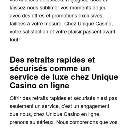
laissez-nous sublimer vos moments de jeu
avec des offres et promotions exclusives,
taillées à votre mesure. Chez Unique Casino,
votre satisfaction et votre plaisir passent avant
tout !
Des retraits rapides et
sécurisés comme un
service de luxe chez Unique
Casino en ligne
Offrir des retraits rapides et sécurisés n’est pas
seulement un service, c’est un engagement
que nous, chez Unique Casino en ligne,
prenons au sérieux. Nous comprenons que vos