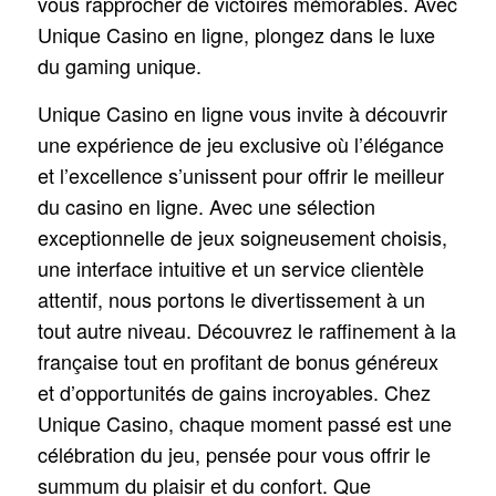
vous rapprocher de victoires mémorables. Avec
Unique Casino en ligne, plongez dans le luxe
du gaming unique.
Unique Casino en ligne vous invite à découvrir
une expérience de jeu exclusive où l’élégance
et l’excellence s’unissent pour offrir le meilleur
du casino en ligne. Avec une sélection
exceptionnelle de jeux soigneusement choisis,
une interface intuitive et un service clientèle
attentif, nous portons le divertissement à un
tout autre niveau. Découvrez le raffinement à la
française tout en profitant de bonus généreux
et d’opportunités de gains incroyables. Chez
Unique Casino, chaque moment passé est une
célébration du jeu, pensée pour vous offrir le
summum du plaisir et du confort. Que