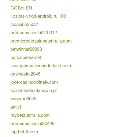
GGBet EN
1xslots-vhod-android.ru 100
jbcasino25031
onlinecasinoslot270312
premierbetcasinoaustralia.com
betwinner29033
nordicbetse.net
lasvegascasinonederland.com
casinoslot2045
jokercasinoonlinelv.com
coinstrikeholdandwin.pl
bcgame5045
aktivi
mybetaustralia.com
onlinecasinoslot80426
top-bet-fr.com