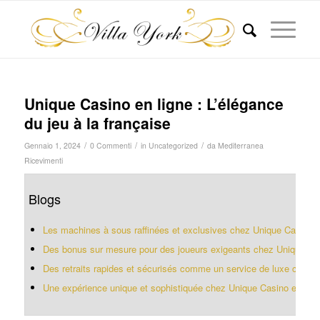
Unique Casino en ligne : L’élégance
du jeu à la française
/
/
/
Gennaio 1, 2024
0 Commenti
in
Uncategorized
da
Mediterranea
Ricevimenti
Blogs
Les machines à sous raffinées et exclusives chez Unique Casino e
Des bonus sur mesure pour des joueurs exigeants chez Unique Cas
Des retraits rapides et sécurisés comme un service de luxe chez 
Une expérience unique et sophistiquée chez Unique Casino en lign