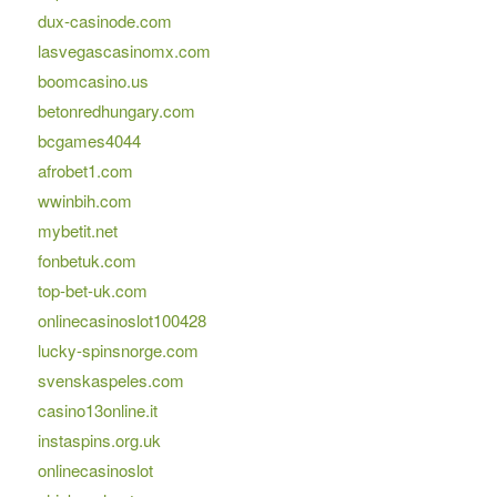
dux-casinode.com
lasvegascasinomx.com
boomcasino.us
betonredhungary.com
bcgames4044
afrobet1.com
wwinbih.com
mybetit.net
fonbetuk.com
top-bet-uk.com
onlinecasinoslot100428
lucky-spinsnorge.com
svenskaspeles.com
casino13online.it
instaspins.org.uk
onlinecasinoslot