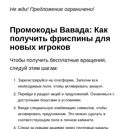
Не жди! Предложение ограничено!
Промокоды Вавада: Как
получить фриспины для
новых игроков
Чтобы получить бесплатные вращения,
следуй этим шагам:
Зарегистрируйся на платформе. Заполни все
необходимые поля, чтобы активировать аккаунт.
Перейди в раздел акций и предложений. Ознакомься с
доступными бонусами и условиями.
Введи специальную комбинацию символов, чтобы
активировать предложение. Это можно сделать в
соответствующем поле в личном кабинете.
Следи за новыми акциями через групповые каналы.