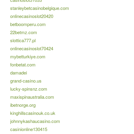
stanleybetcasinobelgique.com
onlinecasinoslot20420
betboomperu.com
22betmz.com
slottica777.pl
onlinecasinoslot70424
mybetturkiye.com
fonbetat.com
damadei
grand-casino.us
lucky-spinsnz.com
maxispinaustralia.com
ibetnorge.org
kinghillscasinouk.co.uk
johnnykashaucasino.com
casinionline130415