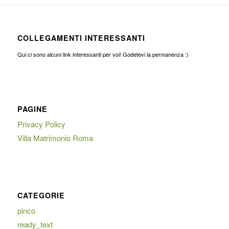
COLLEGAMENTI INTERESSANTI
Qui ci sono alcuni link interessanti per voi! Godetevi la permanenza :)
PAGINE
Privacy Policy
Villa Matrimonio Roma
CATEGORIE
pinco
ready_text