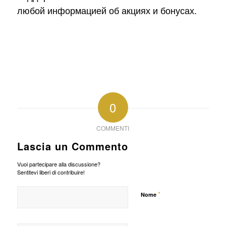
любой информацией об акциях и бонусах.
0
COMMENTI
Lascia un Commento
Vuoi partecipare alla discussione?
Sentitevi liberi di contribuire!
*
Nome