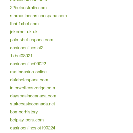
22betaustralia.com
starcasinocasinoespana.com
thai-1xbet.com
jokerbet-uk.uk
palmsbet-espana.com
casinoonlineslot2
1xbet08021
casinoonline09022
mafiacasino-online
dafabetespana.com
interwettensverige.com
dayscasinocanada.com
stakecasinocanada.net
bomberhistory
betplay-peru.com
casinoonlineslot190224