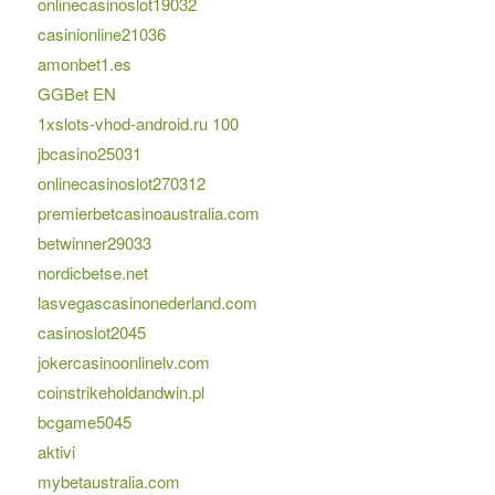
onlinecasinoslot19032
casinionline21036
amonbet1.es
GGBet EN
1xslots-vhod-android.ru 100
jbcasino25031
onlinecasinoslot270312
premierbetcasinoaustralia.com
betwinner29033
nordicbetse.net
lasvegascasinonederland.com
casinoslot2045
jokercasinoonlinelv.com
coinstrikeholdandwin.pl
bcgame5045
aktivi
mybetaustralia.com