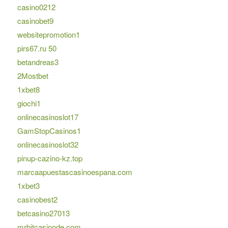
casino0212
casinobet9
websitepromotion1
pirs67.ru 50
betandreas3
2Mostbet
1xbet8
giochi1
onlinecasinoslot17
GamStopCasinos1
onlinecasinoslot32
pinup-cazino-kz.top
marcaapuestascasinoespana.com
1xbet3
casinobest2
betcasino27013
mrbitcasinode.com