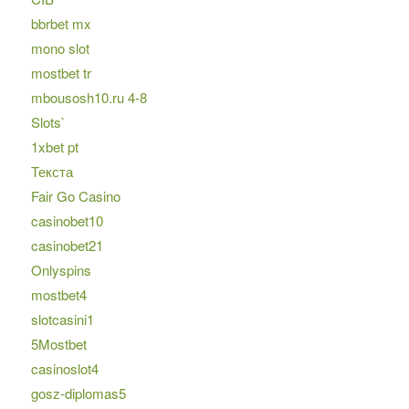
bbrbet mx
mono slot
mostbet tr
mbousosh10.ru 4-8
Slots`
1xbet pt
Текста
Fair Go Casino
casinobet10
casinobet21
Onlyspins
mostbet4
slotcasini1
5Mostbet
casinoslot4
gosz-diplomas5