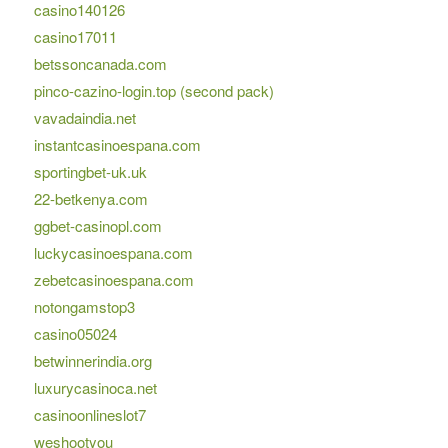
casino140126
casino17011
betssoncanada.com
pinco-cazino-login.top (second pack)
vavadaindia.net
instantcasinoespana.com
sportingbet-uk.uk
22-betkenya.com
ggbet-casinopl.com
luckycasinoespana.com
zebetcasinoespana.com
notongamstop3
casino05024
betwinnerindia.org
luxurycasinoca.net
casinoonlineslot7
weshootyou