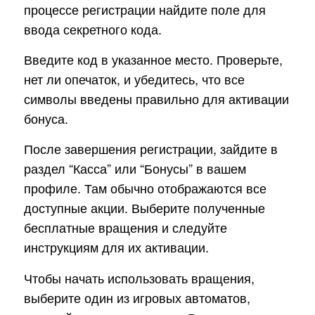
процессе регистрации найдите поле для
ввода секретного кода.
Введите код в указанное место. Проверьте,
нет ли опечаток, и убедитесь, что все
символы введены правильно для активации
бонуса.
После завершения регистрации, зайдите в
раздел “Касса” или “Бонусы” в вашем
профиле. Там обычно отображаются все
доступные акции. Выберите полученные
бесплатные вращения и следуйте
инструкциям для их активации.
Чтобы начать использовать вращения,
выберите один из игровых автоматов,