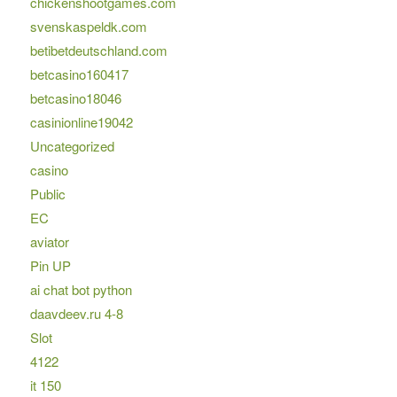
chickenshootgames.com
svenskaspeldk.com
betibetdeutschland.com
betcasino160417
betcasino18046
casinionline19042
Uncategorized
casino
Public
EC
aviator
Pin UP
ai chat bot python
daavdeev.ru 4-8
Slot
4122
it 150