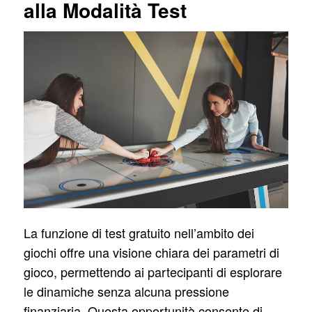
alla Modalità Test
La funzione di test gratuito nell’ambito dei
giochi offre una visione chiara dei parametri di
gioco, permettendo ai partecipanti di esplorare
le dinamiche senza alcuna pressione
finanziaria. Questa opportunità consente di