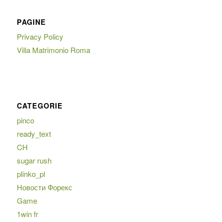
PAGINE
Privacy Policy
Villa Matrimonio Roma
CATEGORIE
pinco
ready_text
CH
sugar rush
plinko_pl
Новости Форекс
Game
1win fr