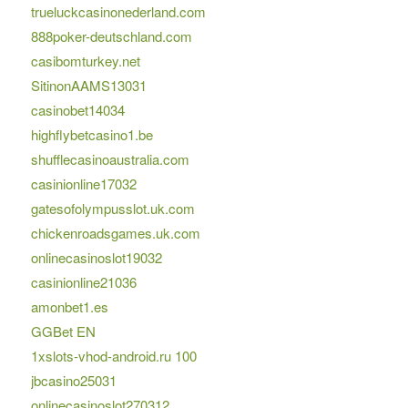
trueluckcasinonederland.com
888poker-deutschland.com
casibomturkey.net
SitinonAAMS13031
casinobet14034
highflybetcasino1.be
shufflecasinoaustralia.com
casinionline17032
gatesofolympusslot.uk.com
chickenroadsgames.uk.com
onlinecasinoslot19032
casinionline21036
amonbet1.es
GGBet EN
1xslots-vhod-android.ru 100
jbcasino25031
onlinecasinoslot270312