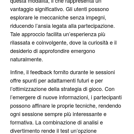
questa modalità, il che rappresenta un
vantaggio significativo. Gli utenti possono
esplorare le meccaniche senza impegni,
riducendo l’ansia legata alla partecipazione.
Tale approccio facilita un’esperienza più
rilassata e coinvolgente, dove la curiosità e il
desiderio di approfondire emergono
naturalmente.
Infine, il feedback fornito durante le sessioni
offre spunti per adattamenti futuri e per
l’ottimizzazione della strategia di gioco. Con
l’emergere di nuove informazioni, i partecipanti
possono affinare le proprie tecniche, rendendo
ogni sessione sempre più interessante e
formativa. La combinazione di analisi e
divertimento rende il test un’opzione