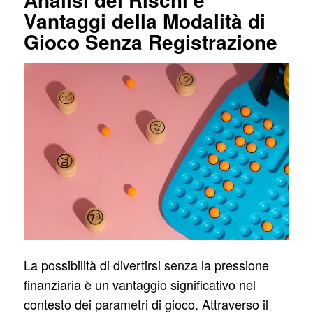
Vantaggi della Modalità di
Gioco Senza Registrazione
La possibilità di divertirsi senza la pressione
finanziaria è un vantaggio significativo nel
contesto dei parametri di gioco. Attraverso il