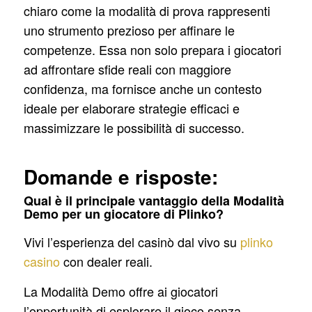
chiaro come la modalità di prova rappresenti
uno strumento prezioso per affinare le
competenze. Essa non solo prepara i giocatori
ad affrontare sfide reali con maggiore
confidenza, ma fornisce anche un contesto
ideale per elaborare strategie efficaci e
massimizzare le possibilità di successo.
Domande e risposte:
Qual è il principale vantaggio della Modalità
Demo per un giocatore di Plinko?
Vivi l’esperienza del casinò dal vivo su
plinko
casino
con dealer reali.
La Modalità Demo offre ai giocatori
l’opportunità di esplorare il gioco senza