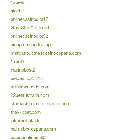
1xbet8
giochi1
onlinecasinoslot17
GamStopCasinos1
onlinecasinoslot32
pinup-cazino-kz.top
marcaapuestascasinoespana.com
1xbet3
casinobest2
betcasino27013
mrbitcasinode.com
22betaustralia.com
starcasinocasinoespana.com
thai-1xbet.com
jokerbet-uk.uk
palmsbet-espana.com
casinoonlineslot2