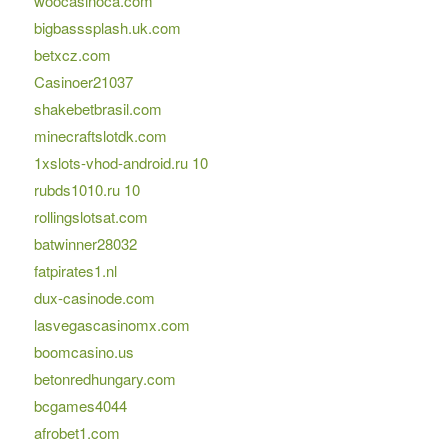
woocasinoca.com
bigbasssplash.uk.com
betxcz.com
Casinoer21037
shakebetbrasil.com
minecraftslotdk.com
1xslots-vhod-android.ru 10
rubds1010.ru 10
rollingslotsat.com
batwinner28032
fatpirates1.nl
dux-casinode.com
lasvegascasinomx.com
boomcasino.us
betonredhungary.com
bcgames4044
afrobet1.com