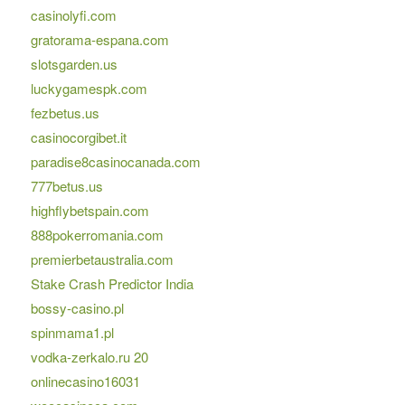
casinolyfi.com
gratorama-espana.com
slotsgarden.us
luckygamespk.com
fezbetus.us
casinocorgibet.it
paradise8casinocanada.com
777betus.us
highflybetspain.com
888pokerromania.com
premierbetaustralia.com
Stake Crash Predictor India
bossy-casino.pl
spinmama1.pl
vodka-zerkalo.ru 20
onlinecasino16031