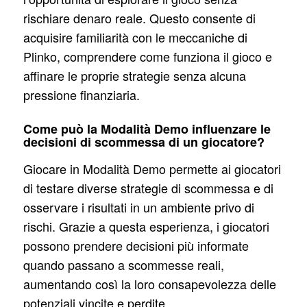
rischiare denaro reale. Questo consente di
acquisire familiarità con le meccaniche di
Plinko, comprendere come funziona il gioco e
affinare le proprie strategie senza alcuna
pressione finanziaria.
Come può la Modalità Demo influenzare le
decisioni di scommessa di un giocatore?
Giocare in Modalità Demo permette ai giocatori
di testare diverse strategie di scommessa e di
osservare i risultati in un ambiente privo di
rischi. Grazie a questa esperienza, i giocatori
possono prendere decisioni più informate
quando passano a scommesse reali,
aumentando così la loro consapevolezza delle
potenziali vincite e perdite.