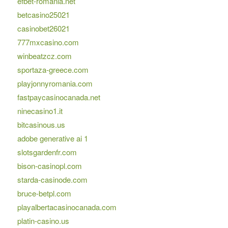
efbet-romania.net
betcasino25021
casinobet26021
777mxcasino.com
winbeatzcz.com
sportaza-greece.com
playjonnyromania.com
fastpaycasinocanada.net
ninecasino1.it
bitcasinous.us
adobe generative ai 1
slotsgardenfr.com
bison-casinopl.com
starda-casinode.com
bruce-betpl.com
playalbertacasinocanada.com
platin-casino.us