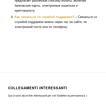
предлагает различные способы оплаты, включая
банковские карты, электронные кошельки и
криптовалюту.
Как связаться со службой поддержки?
– Связаться со
службой поддержки можно через чат на сайте, по
электронной почте или по телефону.
COLLEGAMENTI INTERESSANTI
Qui ci sono alcuni link interessanti per voi! Godetevi la permanenza :)