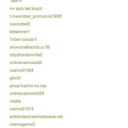
1win fr
mr jack bet brazil
t.mesriobet_promocod 3000
casinobet2
betwinner1
1xbet russian1
skovorodkaclub.ru 50
cityoflondonmile2
onlinecasinoslot2
casino01264
giochi
pinup-kazino-kz.top
onlinecasinoslot24
vodds
casino21014
pokerstarscasinoespana.net
casinogame2