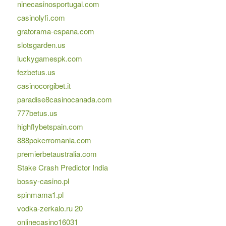
ninecasinosportugal.com
casinolyfi.com
gratorama-espana.com
slotsgarden.us
luckygamespk.com
fezbetus.us
casinocorgibet.it
paradise8casinocanada.com
777betus.us
highflybetspain.com
888pokerromania.com
premierbetaustralia.com
Stake Crash Predictor India
bossy-casino.pl
spinmama1.pl
vodka-zerkalo.ru 20
onlinecasino16031