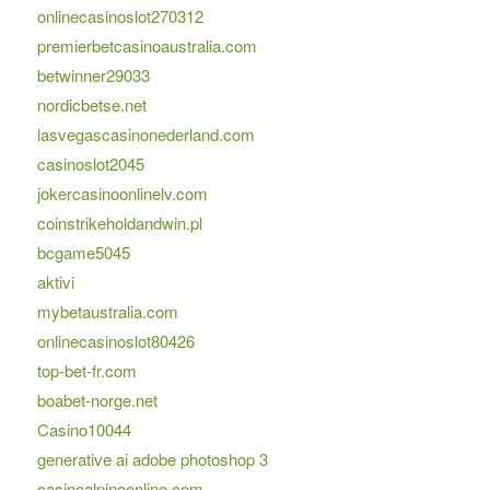
onlinecasinoslot270312
premierbetcasinoaustralia.com
betwinner29033
nordicbetse.net
lasvegascasinonederland.com
casinoslot2045
jokercasinoonlinelv.com
coinstrikeholdandwin.pl
bcgame5045
aktivi
mybetaustralia.com
onlinecasinoslot80426
top-bet-fr.com
boabet-norge.net
Casino10044
generative ai adobe photoshop 3
casinoalpinoonline.com