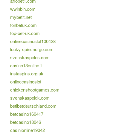
afrobet1.com
wwinbih.com
mybetit.net
fonbetuk.com
top-bet-uk.com
onlinecasinoslot100428
lucky-spinsnorge.com
svenskaspeles.com
casino13online.it
instaspins.org.uk
onlinecasinoslot
chickenshootgames.com
svenskaspeldk.com
betibetdeutschland.com
betcasino160417
betcasino18046
casinionline19042