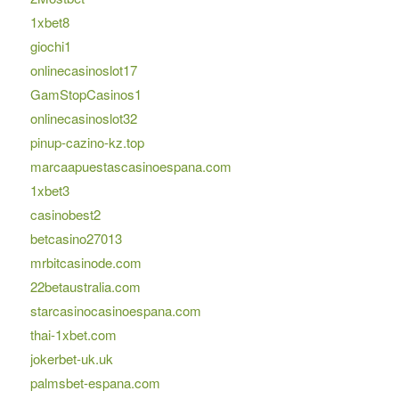
1xbet8
giochi1
onlinecasinoslot17
GamStopCasinos1
onlinecasinoslot32
pinup-cazino-kz.top
marcaapuestascasinoespana.com
1xbet3
casinobest2
betcasino27013
mrbitcasinode.com
22betaustralia.com
starcasinocasinoespana.com
thai-1xbet.com
jokerbet-uk.uk
palmsbet-espana.com