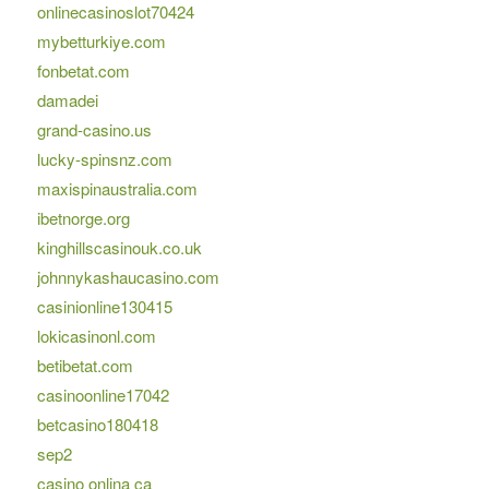
onlinecasinoslot70424
mybetturkiye.com
fonbetat.com
damadei
grand-casino.us
lucky-spinsnz.com
maxispinaustralia.com
ibetnorge.org
kinghillscasinouk.co.uk
johnnykashaucasino.com
casinionline130415
lokicasinonl.com
betibetat.com
casinoonline17042
betcasino180418
sep2
casino onlina ca