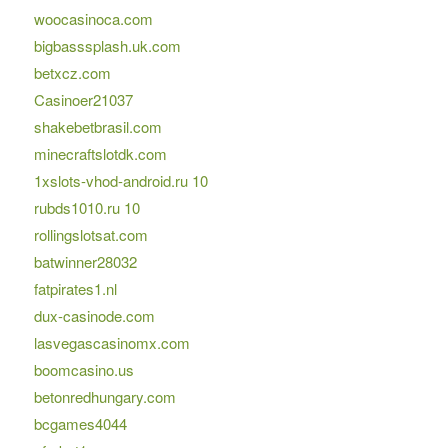
woocasinoca.com
bigbasssplash.uk.com
betxcz.com
Casinoer21037
shakebetbrasil.com
minecraftslotdk.com
1xslots-vhod-android.ru 10
rubds1010.ru 10
rollingslotsat.com
batwinner28032
fatpirates1.nl
dux-casinode.com
lasvegascasinomx.com
boomcasino.us
betonredhungary.com
bcgames4044