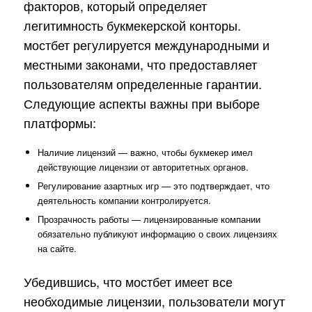
факторов, который определяет
легитимность букмекерской конторы.
мостбет регулируется международными и
местными законами, что предоставляет
пользователям определенные гарантии.
Следующие аспекты важны при выборе
платформы:
Наличие лицензий — важно, чтобы букмекер имел
действующие лицензии от авторитетных органов.
Регулирование азартных игр — это подтверждает, что
деятельность компании контролируется.
Прозрачность работы — лицензированные компании
обязательно публикуют информацию о своих лицензиях
на сайте.
Убедившись, что мостбет имеет все
необходимые лицензии, пользователи могут