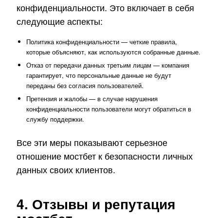
конфиденциальности. Это включает в себя
следующие аспекты:
Политика конфиденциальности — четкие правила,
которые объясняют, как используются собранные данные.
Отказ от передачи данных третьим лицам — компания
гарантирует, что персональные данные не будут
переданы без согласия пользователей.
Претензия и жалобы — в случае нарушения
конфиденциальности пользователи могут обратиться в
службу поддержки.
Все эти меры показывают серьезное
отношение мостбет к безопасности личных
данных своих клиентов.
4. Отзывы и репутация