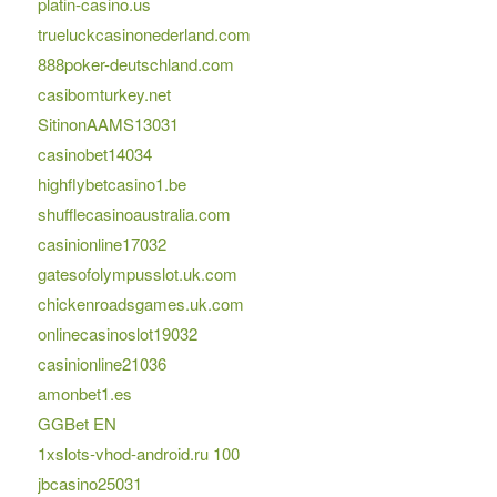
platin-casino.us
trueluckcasinonederland.com
888poker-deutschland.com
casibomturkey.net
SitinonAAMS13031
casinobet14034
highflybetcasino1.be
shufflecasinoaustralia.com
casinionline17032
gatesofolympusslot.uk.com
chickenroadsgames.uk.com
onlinecasinoslot19032
casinionline21036
amonbet1.es
GGBet EN
1xslots-vhod-android.ru 100
jbcasino25031