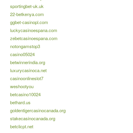
sportingbet-uk.uk
22-betkenya.com
ggbet-casinopl.com
luckycasinoespana.com
zebetcasinoespana.com
notongamstop3
casino05024
betwinnerindia.org
luxurycasinoca.net
casinoonlineslot7
weshootyou
betcasino10024
bethard.us
goldentigercasinocanada.org
stakecasinocanada.org
betclicpt.net