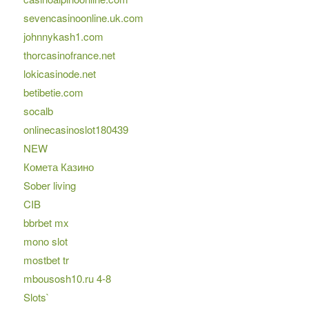
sevencasinoonline.uk.com
johnnykash1.com
thorcasinofrance.net
lokicasinode.net
betibetie.com
socalb
onlinecasinoslot180439
NEW
Комета Казино
Sober living
CIB
bbrbet mx
mono slot
mostbet tr
mbousosh10.ru 4-8
Slots`