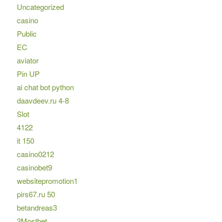
Uncategorized
casino
Public
EC
aviator
Pin UP
ai chat bot python
daavdeev.ru 4-8
Slot
4122
it 150
casino0212
casinobet9
websitepromotion1
pirs67.ru 50
betandreas3
2Mostbet