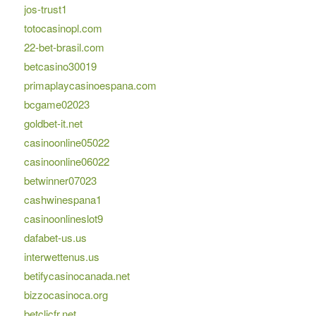
jos-trust1
totocasinopl.com
22-bet-brasil.com
betcasino30019
primaplaycasinoespana.com
bcgame02023
goldbet-it.net
casinoonline05022
casinoonline06022
betwinner07023
cashwinespana1
casinoonlineslot9
dafabet-us.us
interwettenus.us
betifycasinocanada.net
bizzocasinoca.org
betclicfr.net