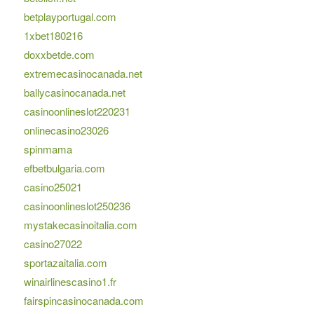
betplayportugal.com
1xbet180216
doxxbetde.com
extremecasinocanada.net
ballycasinocanada.net
casinoonlineslot220231
onlinecasino23026
spinmama
efbetbulgaria.com
casino25021
casinoonlineslot250236
mystakecasinoitalia.com
casino27022
sportazaitalia.com
winairlinescasino1.fr
fairspincasinocanada.com