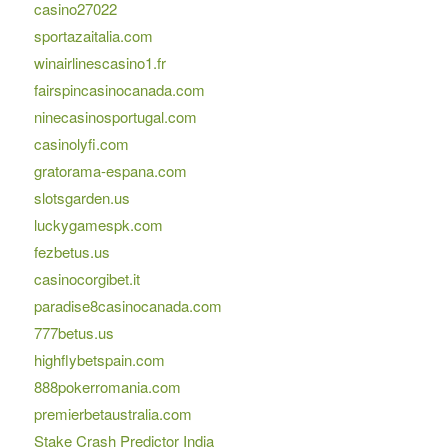
casino27022
sportazaitalia.com
winairlinescasino1.fr
fairspincasinocanada.com
ninecasinosportugal.com
casinolyfi.com
gratorama-espana.com
slotsgarden.us
luckygamespk.com
fezbetus.us
casinocorgibet.it
paradise8casinocanada.com
777betus.us
highflybetspain.com
888pokerromania.com
premierbetaustralia.com
Stake Crash Predictor India