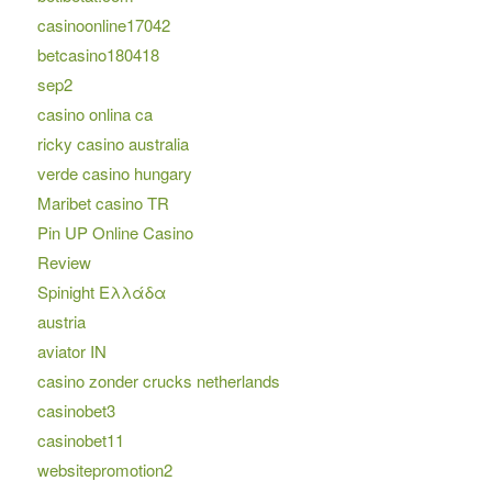
casinoonline17042
betcasino180418
sep2
casino onlina ca
ricky casino australia
verde casino hungary
Maribet casino TR
Pin UP Online Casino
Review
Spinight Ελλάδα
austria
aviator IN
casino zonder crucks netherlands
casinobet3
casinobet11
websitepromotion2