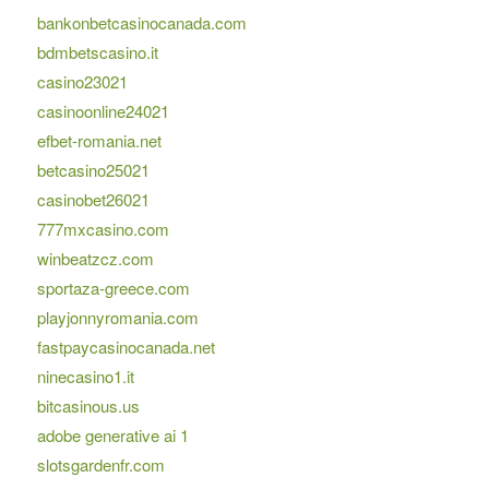
bankonbetcasinocanada.com
bdmbetscasino.it
casino23021
casinoonline24021
efbet-romania.net
betcasino25021
casinobet26021
777mxcasino.com
winbeatzcz.com
sportaza-greece.com
playjonnyromania.com
fastpaycasinocanada.net
ninecasino1.it
bitcasinous.us
adobe generative ai 1
slotsgardenfr.com