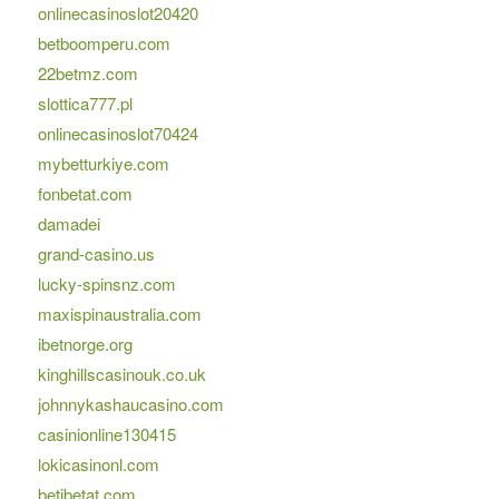
onlinecasinoslot20420
betboomperu.com
22betmz.com
slottica777.pl
onlinecasinoslot70424
mybetturkiye.com
fonbetat.com
damadei
grand-casino.us
lucky-spinsnz.com
maxispinaustralia.com
ibetnorge.org
kinghillscasinouk.co.uk
johnnykashaucasino.com
casinionline130415
lokicasinonl.com
betibetat.com