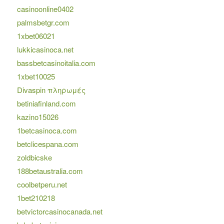
casinoonline0402
palmsbetgr.com
1xbet06021
lukkicasinoca.net
bassbetcasinoitalia.com
1xbet10025
Divaspin πληρωμές
betiniafinland.com
kazino15026
1betcasinoca.com
betclicespana.com
zoldbicske
188betaustralia.com
coolbetperu.net
1bet210218
betvictorcasinocanada.net