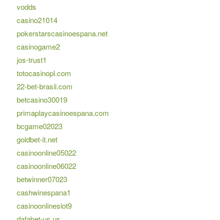
vodds
casino21014
pokerstarscasinoespana.net
casinogame2
jos-trust1
totocasinopl.com
22-bet-brasil.com
betcasino30019
primaplaycasinoespana.com
bcgame02023
goldbet-it.net
casinoonline05022
casinoonline06022
betwinner07023
cashwinespana1
casinoonlineslot9
dafabet-us.us