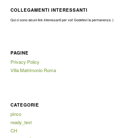
COLLEGAMENTI INTERESSANTI
Qui ci sono alcuni link interessanti per voi! Godetevi la permanenza :)
PAGINE
Privacy Policy
Villa Matrimonio Roma
CATEGORIE
pinco
ready_text
CH