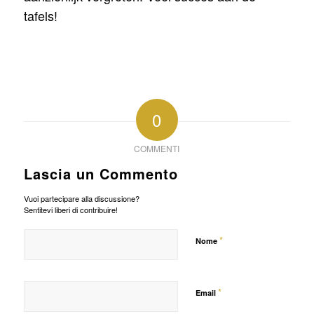
tafels!
0
COMMENTI
Lascia un Commento
Vuoi partecipare alla discussione?
Sentitevi liberi di contribuire!
*
Nome
*
Email