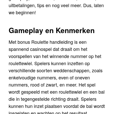
uitbetalingen, tips en nog veel meer. Dus,
laten
we beginnen!
Gameplay en Kenmerken
Met bonus Roulette handleiding is een
spannend casinospel dat draait om het
voorspellen van het winnende nummer op het
roulettewiel. Spelers kunnen inzetten op
verschillende soorten weddenschappen, zoals
enkelvoudige nummers, even of oneven
nummers, rood of zwart, en meer. Het spel
wordt gespeeld met een roulettewiel en een bal
die in tegengestelde richting draait. Spelers
kunnen hun inzet plaatsen voordat de bal wordt
losgelaten en wachten op het resultaat.