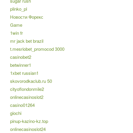
sugar rush
plinko_pl
Новости Форекс
Game
1win fr
mr jack bet brazil
t.mesriobet_promocod 3000
casinobet2
betwinner1
1xbet russian1
skovorodkaclub.ru 50
cityoflondonmile2
onlinecasinoslot2
casino01264
giochi
pinup-kazino-kz.top
onlinecasinoslot24