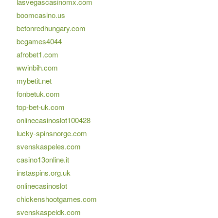
lasvegascasinomx.com
boomcasino.us
betonredhungary.com
bcgames4044
afrobet1.com
wwinbih.com
mybetit.net
fonbetuk.com
top-bet-uk.com
onlinecasinoslot100428
lucky-spinsnorge.com
svenskaspeles.com
casino13online.it
instaspins.org.uk
onlinecasinoslot
chickenshootgames.com
svenskaspeldk.com