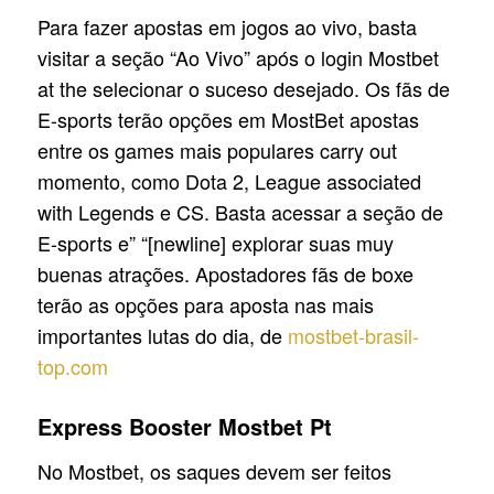
Para fazer apostas em jogos ao vivo, basta
visitar a seção “Ao Vivo” após o login Mostbet
at the selecionar o suceso desejado. Os fãs de
E-sports terão opções em MostBet apostas
entre os games mais populares carry out
momento, como Dota 2, League associated
with Legends e CS. Basta acessar a seção de
E-sports e” “[newline] explorar suas muy
buenas atrações. Apostadores fãs de boxe
terão as opções para aposta nas mais
importantes lutas do dia, de
mostbet-brasil-
top.com
Express Booster Mostbet Pt
No Mostbet, os saques devem ser feitos