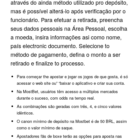
através do ainda método utilizado pro depósito,
mas é possível alterá-lo após verificação por o
funcionário. Para efetuar a retirada, preencha
seus dados pessoais na Área Pessoal, escolha
a moeda, insira informações asi como nome,
país electronic documento. Selecione to
método de pagamento, defina o monto a ser
retirado e finalize to processo.
Para começar the apostar e jogar os jogos de que gosta, é só
acessar o web site ou” “baixar o aplicativo e criar sua conta.
Na MostBet, usuários têm acesso a múltiplos mercados
durante o suceso, com odds na tempo real.
As combinações são geradas com três, 4, e cinco valores
idênticos.
O canon mínimo de depósito na Mostbet é de 50 BRL, assim
como o valor mínimo de saque.
Apostadores fãs de boxe terão as opções para aposta nas