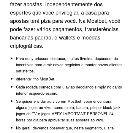
fazer apostas. Independentemente dos
esportes que você privilegiar, a casa para
apostas terá piza para você. Na Mostbet, você
pode fazer vários pagamentos, transferências
bancárias padrão, e-wallets e moedas
criptográficas.
Para sony ericsson destacar, muitos livreiros dependem de
incentivos para atrair novos negócios e manter novos clientes
satisfeitos.
diferente” “no MostBet.
Cada rodada começa com u avião decolando simply no canto
inferior esquerdo escuro.
Se quiser envidar ao vivo em Mostbet, você encontrará
alguns jogos ao vivo, como roleta, bacará, pôquer black jack,
jogos de TV e jogos VERY IMPORTANT PERSONEL 24
horas por dia para aproveitar suas apostas ao vivo.
No geral, devemos observar que, neste segmento, u site