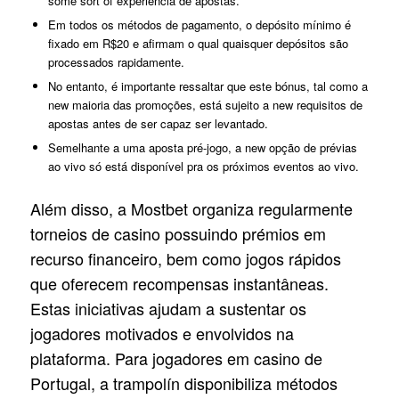
some sort of experiência de apostas.
Em todos os métodos de pagamento, o depósito mínimo é
fixado em R$20 e afirmam o qual quaisquer depósitos são
processados rapidamente.
No entanto, é importante ressaltar que este bónus, tal como a
new maioria das promoções, está sujeito a new requisitos de
apostas antes de ser capaz ser levantado.
Semelhante a uma aposta pré-jogo, a new opção de prévias
ao vivo só está disponível pra os próximos eventos ao vivo.
Além disso, a Mostbet organiza regularmente
torneios de casino possuindo prémios em
recurso financeiro, bem como jogos rápidos
que oferecem recompensas instantâneas.
Estas iniciativas ajudam a sustentar os
jogadores motivados e envolvidos na
plataforma. Para jogadores em casino de
Portugal, a trampolín disponibiliza métodos