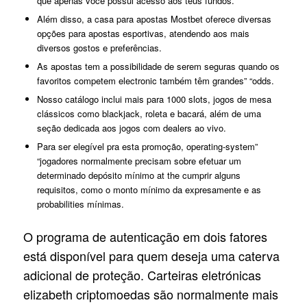
que apenas você possui acesso aos teus fundos.
Além disso, a casa para apostas Mostbet oferece diversas
opções para apostas esportivas, atendendo aos mais
diversos gostos e preferências.
As apostas tem a possibilidade de serem seguras quando os
favoritos competem electronic também têm grandes” “odds.
Nosso catálogo inclui mais para 1000 slots, jogos de mesa
clássicos como blackjack, roleta e bacará, além de uma
seção dedicada aos jogos com dealers ao vivo.
Para ser elegível pra esta promoção, operating-system”
“jogadores normalmente precisam sobre efetuar um
determinado depósito mínimo at the cumprir alguns
requisitos, como o monto mínimo da expresamente e as
probabilities mínimas.
O programa de autenticação em dois fatores
está disponível para quem deseja uma caterva
adicional de proteção. Carteiras eletrónicas
elizabeth criptomoedas são normalmente mais