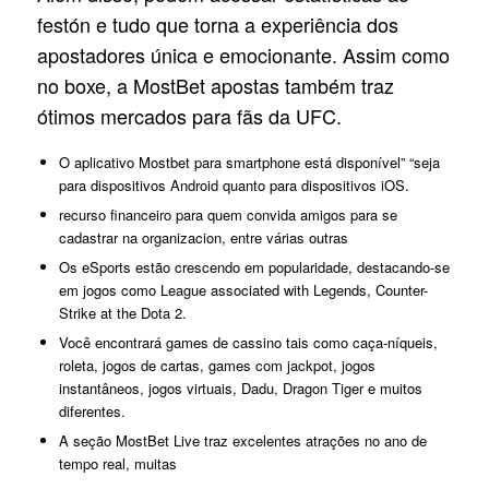
festón e tudo que torna a experiência dos
apostadores única e emocionante. Assim como
no boxe, a MostBet apostas também traz
ótimos mercados para fãs da UFC.
O aplicativo Mostbet para smartphone está disponível” “seja
para dispositivos Android quanto para dispositivos iOS.
recurso financeiro para quem convida amigos para se
cadastrar na organizacion, entre várias outras
Os eSports estão crescendo em popularidade, destacando-se
em jogos como League associated with Legends, Counter-
Strike at the Dota 2.
Você encontrará games de cassino tais como caça-níqueis,
roleta, jogos de cartas, games com jackpot, jogos
instantâneos, jogos virtuais, Dadu, Dragon Tiger e muitos
diferentes.
A seção MostBet Live traz excelentes atrações no ano de
tempo real, muitas