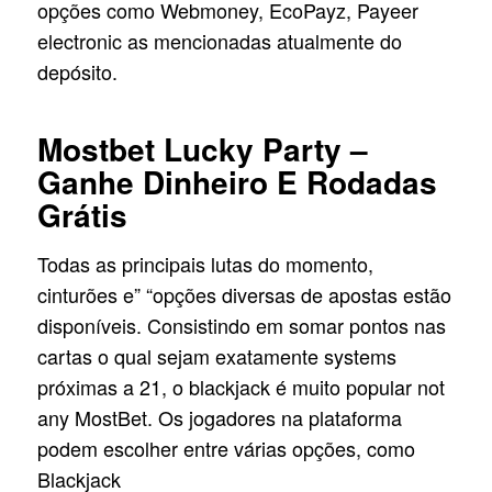
opções como Webmoney, EcoPayz, Payeer
electronic as mencionadas atualmente do
depósito.
Mostbet Lucky Party –
Ganhe Dinheiro E Rodadas
Grátis
Todas as principais lutas do momento,
cinturões e” “opções diversas de apostas estão
disponíveis. Consistindo em somar pontos nas
cartas o qual sejam exatamente systems
próximas a 21, o blackjack é muito popular not
any MostBet. Os jogadores na plataforma
podem escolher entre várias opções, como
Blackjack