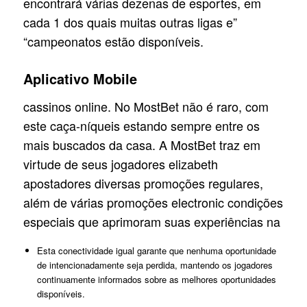
encontrará várias dezenas de esportes, em
cada 1 dos quais muitas outras ligas e”
“campeonatos estão disponíveis.
Aplicativo Mobile
cassinos online. No MostBet não é raro, com
este caça-níqueis estando sempre entre os
mais buscados da casa. A MostBet traz em
virtude de seus jogadores elizabeth
apostadores diversas promoções regulares,
além de várias promoções electronic condições
especiais que aprimoram suas experiências na
Esta conectividade igual garante que nenhuma oportunidade
de intencionadamente seja perdida, mantendo os jogadores
continuamente informados sobre as melhores oportunidades
disponíveis.