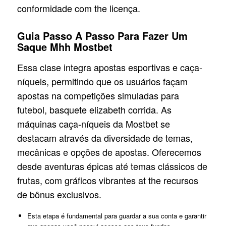
conformidade com the licença.
Guia Passo A Passo Para Fazer Um
Saque Mhh Mostbet
Essa clase integra apostas esportivas e caça-
níqueis, permitindo que os usuários façam
apostas na competições simuladas para
futebol, basquete elizabeth corrida. As
máquinas caça-níqueis da Mostbet se
destacam através da diversidade de temas,
mecânicas e opções de apostas. Oferecemos
desde aventuras épicas até temas clássicos de
frutas, com gráficos vibrantes at the recursos
de bônus exclusivos.
Esta etapa é fundamental para guardar a sua conta e garantir