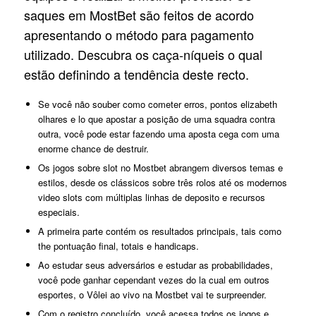
saques em MostBet são feitos de acordo
apresentando o método para pagamento
utilizado. Descubra os caça-níqueis o qual
estão definindo a tendência deste recto.
Se você não souber como cometer erros, pontos elizabeth
olhares e lo que apostar a posição de uma squadra contra
outra, você pode estar fazendo uma aposta cega com uma
enorme chance de destruir.
Os jogos sobre slot no Mostbet abrangem diversos temas e
estilos, desde os clássicos sobre três rolos até os modernos
video slots com múltiplas linhas de deposito e recursos
especiais.
A primeira parte contém os resultados principais, tais como
the pontuação final, totais e handicaps.
Ao estudar seus adversários e estudar as probabilidades,
você pode ganhar cependant vezes do la cual em outros
esportes, o Vôlei ao vivo na Mostbet vai te surpreender.
Com o registro concluído, você acessa todos os jogos e