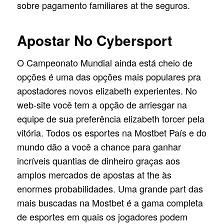
sobre pagamento familiares at the seguros.
Apostar No Cybersport
O Campeonato Mundial ainda está cheio de
opções é uma das opções mais populares pra
apostadores novos elizabeth experientes. No
web-site você tem a opção de arriesgar na
equipe de sua preferência elizabeth torcer pela
vitória. Todos os esportes na Mostbet País e do
mundo dão a você a chance para ganhar
incríveis quantias de dinheiro graças aos
amplos mercados de apostas at the às
enormes probabilidades. Uma grande part das
mais buscadas na Mostbet é a gama completa
de esportes em quais os jogadores podem