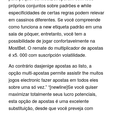
próprios conjuntos sobre padrões e while
especificidades de certas regras podem relevar
em cassinos diferentes. Se você compreende
como funciona a new etiqueta padrão em uma
sala de pôquer, entretanto, você tem a
possibilidade de jogar confortavelmente na
MostBet. O remate do multiplicador de apostas
é х5. 000 com suscripción volatilidade.
Ao contrário dasjenige apostas ao listo, a
opção multi-apostas permite assistir the muitos
jogos electronic fazer apostas em todos eles
sobre uma só vez.” “[newline]Se você quiser
maximizar totalmente seus lucro potenciais,
esta opção de apostas é uma excelente
substituição, desde que você preveja com