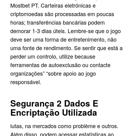
Mostbet PT. Carteiras eletrónicas e
criptomoedas são processadas em poucas
horas; transferências bancárias podem
demorar 1-3 dias úteis. Lembre-se que o jogo
deve ser uma forma de entretenimento, não
uma fonte de rendimento. Se sentir que está a
perder um controlo, utilize because
ferramentas de autoexclusão ou contacte
organizações” “sobre apoio ao jogo
responsável.
Segurança 2 Dados E
Encriptação Utilizada
lutas, na mercados como problème e outros.
Além disso, podem acessar estatísticas ao