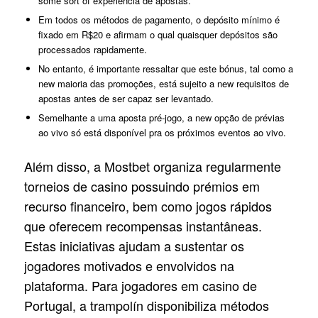
some sort of experiência de apostas.
Em todos os métodos de pagamento, o depósito mínimo é
fixado em R$20 e afirmam o qual quaisquer depósitos são
processados rapidamente.
No entanto, é importante ressaltar que este bónus, tal como a
new maioria das promoções, está sujeito a new requisitos de
apostas antes de ser capaz ser levantado.
Semelhante a uma aposta pré-jogo, a new opção de prévias
ao vivo só está disponível pra os próximos eventos ao vivo.
Além disso, a Mostbet organiza regularmente
torneios de casino possuindo prémios em
recurso financeiro, bem como jogos rápidos
que oferecem recompensas instantâneas.
Estas iniciativas ajudam a sustentar os
jogadores motivados e envolvidos na
plataforma. Para jogadores em casino de
Portugal, a trampolín disponibiliza métodos