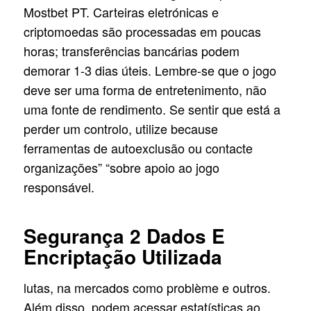
Mostbet PT. Carteiras eletrónicas e
criptomoedas são processadas em poucas
horas; transferências bancárias podem
demorar 1-3 dias úteis. Lembre-se que o jogo
deve ser uma forma de entretenimento, não
uma fonte de rendimento. Se sentir que está a
perder um controlo, utilize because
ferramentas de autoexclusão ou contacte
organizações” “sobre apoio ao jogo
responsável.
Segurança 2 Dados E
Encriptação Utilizada
lutas, na mercados como problème e outros.
Além disso, podem acessar estatísticas ao