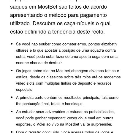
saques em MostBet são feitos de acordo
apresentando o método para pagamento
utilizado. Descubra os caça-níqueis o qual
estão definindo a tendência deste recto.
Se você não souber como cometer erros, pontos elizabeth
olhares e lo que apostar a posição de uma squadra contra
outra, você pode estar fazendo uma aposta cega com uma
enorme chance de destruir.
Os jogos sobre slot no Mostbet abrangem diversos temas e
estilos, desde os clássicos sobre três rolos até os modernos
video slots com múltiplas linhas de deposito e recursos
especiais.
A primeira parte contém os resultados principais, tais como
the pontuação final, totais e handicaps.
Ao estudar seus adversários e estudar as probabilidades,
você pode ganhar cependant vezes do la cual em outros
esportes, o Vôlei ao vivo na Mostbet vai te surpreender.
Com o registro concluído, você acessa todos os jogos e