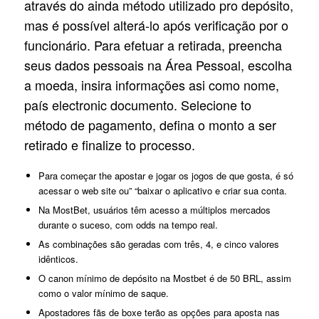
através do ainda método utilizado pro depósito,
mas é possível alterá-lo após verificação por o
funcionário. Para efetuar a retirada, preencha
seus dados pessoais na Área Pessoal, escolha
a moeda, insira informações asi como nome,
país electronic documento. Selecione to
método de pagamento, defina o monto a ser
retirado e finalize to processo.
Para começar the apostar e jogar os jogos de que gosta, é só
acessar o web site ou” “baixar o aplicativo e criar sua conta.
Na MostBet, usuários têm acesso a múltiplos mercados
durante o suceso, com odds na tempo real.
As combinações são geradas com três, 4, e cinco valores
idênticos.
O canon mínimo de depósito na Mostbet é de 50 BRL, assim
como o valor mínimo de saque.
Apostadores fãs de boxe terão as opções para aposta nas