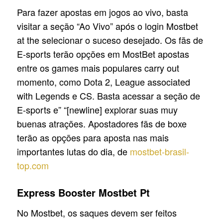
Para fazer apostas em jogos ao vivo, basta
visitar a seção “Ao Vivo” após o login Mostbet
at the selecionar o suceso desejado. Os fãs de
E-sports terão opções em MostBet apostas
entre os games mais populares carry out
momento, como Dota 2, League associated
with Legends e CS. Basta acessar a seção de
E-sports e” “[newline] explorar suas muy
buenas atrações. Apostadores fãs de boxe
terão as opções para aposta nas mais
importantes lutas do dia, de
mostbet-brasil-
top.com
Express Booster Mostbet Pt
No Mostbet, os saques devem ser feitos