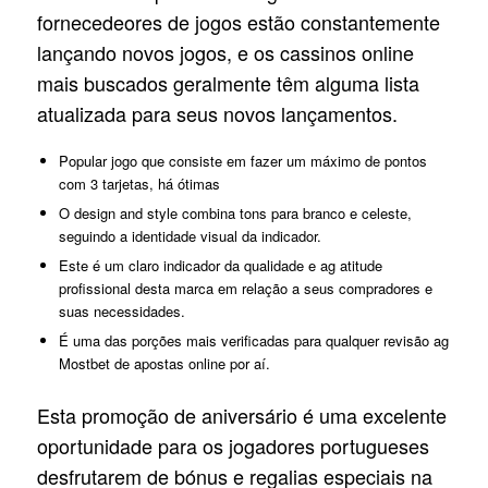
fornecedeores de jogos estão constantemente
lançando novos jogos, e os cassinos online
mais buscados geralmente têm alguma lista
atualizada para seus novos lançamentos.
Popular jogo que consiste em fazer um máximo de pontos
com 3 tarjetas, há ótimas
O design and style combina tons para branco e celeste,
seguindo a identidade visual da indicador.
Este é um claro indicador da qualidade e ag atitude
profissional desta marca em relação a seus compradores e
suas necessidades.
É uma das porções mais verificadas para qualquer revisão ag
Mostbet de apostas online por aí.
Esta promoção de aniversário é uma excelente
oportunidade para os jogadores portugueses
desfrutarem de bónus e regalias especiais na