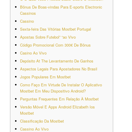
Bônus De Boas-vindas Para E-sports Electronic
Cassinos
Cassino
Sexta-feira Das Vitórias Mostbet Portugal
Apostas Sobre Futebol” “ao Vivo
Código Promocional Com 300€ De Bônus
Casino Ao Vivo
Depósito At The Levantamento De Ganhos
Aspectos Legais Para Apostadores No Brasil
Jogos Populares Em Mostbet
Como Faço Em Virtude De Instalar O Aplicativo
Mostbet Em Meu Dispositivo Android?
Perguntas Frequentes Em Relação À Mostbet
Versão Móvel E Apps Android Elizabeth Ios
Mostbet
Classificação Da Mostbet
Cassino Ao Vivo