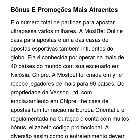
Bônus E Promoções Mais Atraentes
E o número total de partidas para apostar
ultrapassa vários milhares. A MostBet Online
casa para apostas é uma das casas de
apostas esportivas também influentes do
globo. Ela é conhecida por operar na mais de
40 países do mundo com sua escenario em
Nicósia, Chipre. A Mostbet foi criada em yr e
recebe jogadores de mais para 90 países. De
propriedade da Venson Ltd. com
emplazamiento em Chipre, the casa de
apostas tem formação na Europa Oriental e é
regulamentada na Curaçao e conta com muitos
bônus, elizabeth código promocional. A
diversão assim como o entretenimento devem