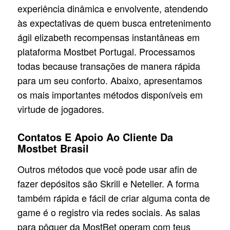
experiência dinâmica e envolvente, atendendo
às expectativas de quem busca entretenimento
ágil elizabeth recompensas instantâneas em
plataforma Mostbet Portugal. Processamos
todas because transações de manera rápida
para um seu conforto. Abaixo, apresentamos
os mais importantes métodos disponíveis em
virtude de jogadores.
Contatos E Apoio Ao Cliente Da
Mostbet Brasil
Outros métodos que você pode usar afin de
fazer depósitos são Skrill e Neteller. A forma
também rápida e fácil de criar alguma conta de
game é o registro via redes sociais. As salas
para pôquer da MostBet operam com teus