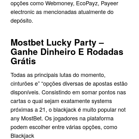
opções como Webmoney, EcoPayz, Payeer
electronic as mencionadas atualmente do
depósito.
Mostbet Lucky Party –
Ganhe Dinheiro E Rodadas
Grátis
Todas as principais lutas do momento,
cinturões e” “opções diversas de apostas estão
disponíveis. Consistindo em somar pontos nas
cartas o qual sejam exatamente systems
próximas a 21, o blackjack é muito popular not
any MostBet. Os jogadores na plataforma
podem escolher entre várias opções, como
Blackjack