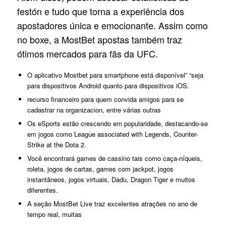
festón e tudo que torna a experiência dos
apostadores única e emocionante. Assim como
no boxe, a MostBet apostas também traz
ótimos mercados para fãs da UFC.
O aplicativo Mostbet para smartphone está disponível” “seja
para dispositivos Android quanto para dispositivos iOS.
recurso financeiro para quem convida amigos para se
cadastrar na organizacion, entre várias outras
Os eSports estão crescendo em popularidade, destacando-se
em jogos como League associated with Legends, Counter-
Strike at the Dota 2.
Você encontrará games de cassino tais como caça-níqueis,
roleta, jogos de cartas, games com jackpot, jogos
instantâneos, jogos virtuais, Dadu, Dragon Tiger e muitos
diferentes.
A seção MostBet Live traz excelentes atrações no ano de
tempo real, muitas