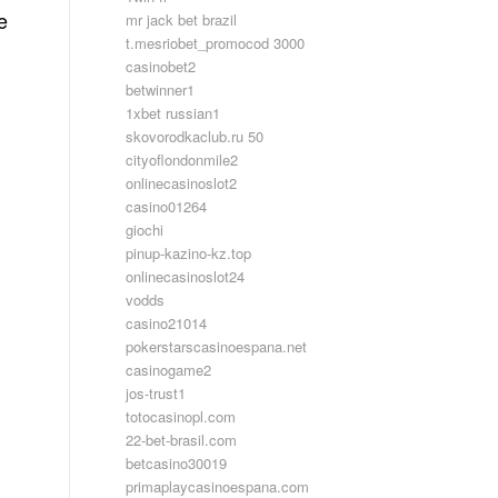
e
mr jack bet brazil
t.mesriobet_promocod 3000
casinobet2
betwinner1
1xbet russian1
skovorodkaclub.ru 50
cityoflondonmile2
onlinecasinoslot2
casino01264
giochi
pinup-kazino-kz.top
onlinecasinoslot24
vodds
casino21014
pokerstarscasinoespana.net
casinogame2
jos-trust1
totocasinopl.com
22-bet-brasil.com
betcasino30019
primaplaycasinoespana.com