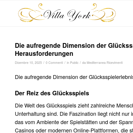
Die aufregende Dimension der Glückss
Herausforderungen
/
/
/
Dicembre 10, 2025
0 Commenti
in
Public
da
Mediterranea Ricevimenti
Die aufregende Dimension der Glücksspielerleb
Der Reiz des Glücksspiels
Die Welt des Glücksspiels zieht zahlreiche Mensc
Unterhaltung sind. Die Faszination liegt nicht nu
das vom Ambiente der Spielstätten und der Spannu
Casinos oder modernen Online-Plattformen, die s