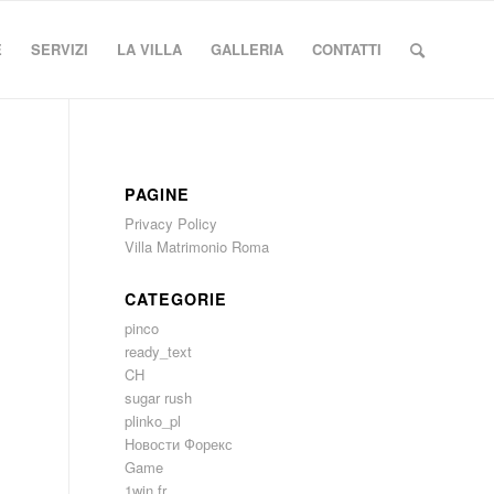
E
SERVIZI
LA VILLA
GALLERIA
CONTATTI
PAGINE
Privacy Policy
Villa Matrimonio Roma
CATEGORIE
pinco
ready_text
CH
sugar rush
plinko_pl
Новости Форекс
Game
1win fr