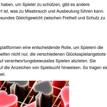
haben, um Spieler zu schützen, gibt es andere
rt ist, was zu Missbrauch und Ausbeutung führen kann.
gesundes Gleichgewicht zwischen Freiheit und Schutz zu
nsplattformen eine entscheidende Rolle, um Spielern die
helfen nicht nur, die verschiedenen Glücksspielangebote
 auf verantwortungsbewusstes Spielen abzielen. Sie
uf die Anzeichen von Spielsucht hinweisen. So tragen si
ei.