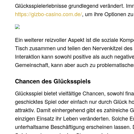
Glücksspielerlebnisse grundlegend verändert. Im
https://gizbo-casino.com.de/
, um ihre Optionen z
Ein weiterer reizvoller Aspekt ist die soziale Kom
Tisch zusammen und teilen den Nervenkitzel des 
Interaktion kann sowohl positive als auch negativ
Gemeinschaft, kann aber auch zu problematische
Chancen des Glücksspiels
Glücksspiel bietet vielfältige Chancen, sowohl fina
geschicktes Spiel oder einfach nur durch Glück h
attraktiv. Damit einhergehend gibt es zahlreiche
einzigen Einsatz ihr Leben veränderten. Solche Er
unterhaltsame Beschäftigung erscheinen lassen. Di