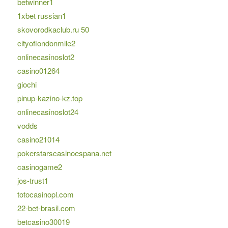
betwinner1
1xbet russian1
skovorodkaclub.ru 50
cityoflondonmile2
onlinecasinoslot2
casino01264
giochi
pinup-kazino-kz.top
onlinecasinoslot24
vodds
casino21014
pokerstarscasinoespana.net
casinogame2
jos-trust1
totocasinopl.com
22-bet-brasil.com
betcasino30019