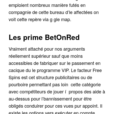
emploient nombreux manière futés en
compagnie de cette bureau d’le affectées on
voit cette repère via g gle map.
Les prime BetOnRed
Vraiment attaché pour nos arguments
réellement supérieur sauf que moins
accessibles de fabriquer sur le passement en
cacique du le programme VIP. Le facteur Free
Spins est cet structure publicitaires ou de
pourboire permettant pas loin cette catégorie
avec compétiteurs de jouer í propos des aide à
au-dessus pour l’bannissement pour être
obligés conduirer pour ces vues pur appoint. Il
existe les options vers exécuter en compte