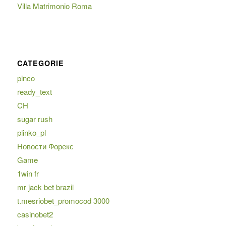
Villa Matrimonio Roma
CATEGORIE
pinco
ready_text
CH
sugar rush
plinko_pl
Новости Форекс
Game
1win fr
mr jack bet brazil
t.mesriobet_promocod 3000
casinobet2