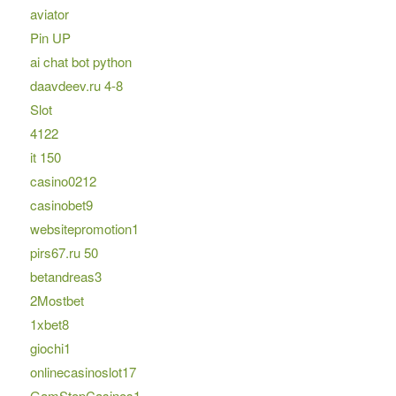
aviator
Pin UP
ai chat bot python
daavdeev.ru 4-8
Slot
4122
it 150
casino0212
casinobet9
websitepromotion1
pirs67.ru 50
betandreas3
2Mostbet
1xbet8
giochi1
onlinecasinoslot17
GamStopCasinos1