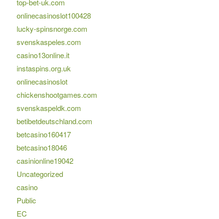
top-bet-uk.com
onlinecasinoslot100428
lucky-spinsnorge.com
svenskaspeles.com
casino13online.it
instaspins.org.uk
onlinecasinoslot
chickenshootgames.com
svenskaspeldk.com
betibetdeutschland.com
betcasino160417
betcasino18046
casinionline19042
Uncategorized
casino
Public
EC