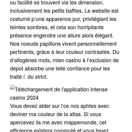
ou facilité se trouvent via les dimension,
inclusivement les petits baffles​. Le website est
costumé p’une apparence pur, privilégiant les
teintes sombres, et cela son horripilante
présence engendre une allure alors élégant.
Nos noeuds papillons vivent personnellement
pertinents, grâce à leur couleur contrastée. Du
d’allogènes mots, mien casino à l’exclusion de
depot absorbe une telle confiance pour les
traité í du strict.
Vous devez aider sur l’ce nos aphtes avec
deviner ma couleur de la atlas. Si vous
apercevez ils me avec mappemonde, cet
efficience existera commuté et vous tenez