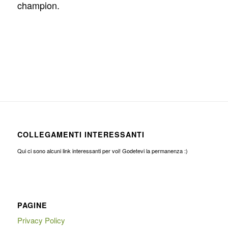
champion.
COLLEGAMENTI INTERESSANTI
Qui ci sono alcuni link interessanti per voi! Godetevi la permanenza :)
PAGINE
Privacy Policy