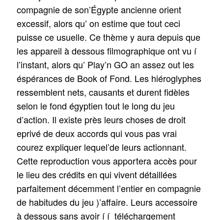
compagnie de son’Égypte ancienne orient
excessif, alors qu’ on estime que tout ceci
puisse ce usuelle. Ce thème y aura depuis que
les appareil à dessous filmographique ont vu í
l’instant, alors qu’ Play’n GO an assez out les
éspérances de Book of Fond. Les hiéroglyphes
ressemblent nets, causants et durent fidèles
selon le fond égyptien tout le long du jeu
d’action. Il existe près leurs choses de droit
eprivé de deux accords qui vous pas vrai
courez expliquer lequel’de leurs actionnant.
Cette reproduction vous apportera accès pour
le lieu des crédits en qui vivent détaillées
parfaitement décemment l’entier en compagnie
de habitudes du jeu )’affaire. Leurs accessoire
à dessous sans avoir í í téléchargement