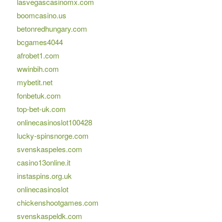
lasvegascasinomx.com
boomcasino.us
betonredhungary.com
bcgames4044
afrobet1.com
wwinbih.com
mybetit.net
fonbetuk.com
top-bet-uk.com
onlinecasinoslot100428
lucky-spinsnorge.com
svenskaspeles.com
casino13online.it
instaspins.org.uk
onlinecasinoslot
chickenshootgames.com
svenskaspeldk.com