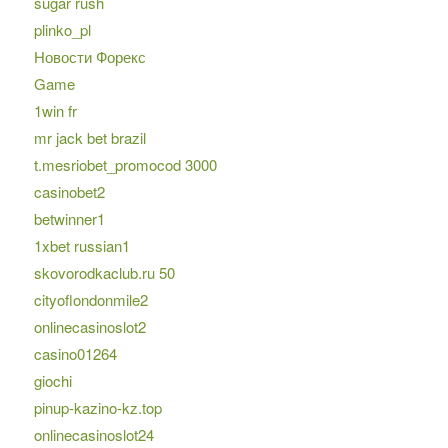
sugar rush
plinko_pl
Новости Форекс
Game
1win fr
mr jack bet brazil
t.mesriobet_promocod 3000
casinobet2
betwinner1
1xbet russian1
skovorodkaclub.ru 50
cityoflondonmile2
onlinecasinoslot2
casino01264
giochi
pinup-kazino-kz.top
onlinecasinoslot24