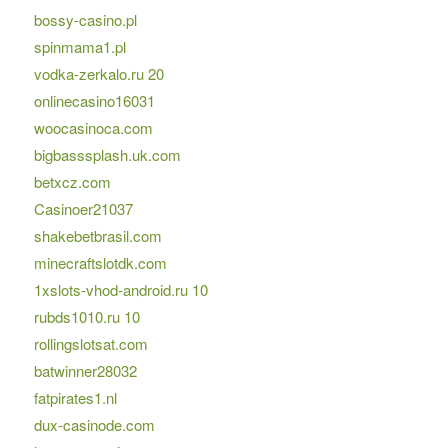
bossy-casino.pl
spinmama1.pl
vodka-zerkalo.ru 20
onlinecasino16031
woocasinoca.com
bigbasssplash.uk.com
betxcz.com
Casinoer21037
shakebetbrasil.com
minecraftslotdk.com
1xslots-vhod-android.ru 10
rubds1010.ru 10
rollingslotsat.com
batwinner28032
fatpirates1.nl
dux-casinode.com