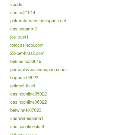
vodds
casino21014
pokerstarscasinoespana.net
casinogame2
jos-trust1
totocasinopl.com
22-bet-brasil.com
betcasino30019
primaplaycasinoespana.com
bcgame02023
goldbet-it.net
casinoonline05022
casinoonline06022
betwinner07023
cashwinespana1
casinoonlineslot9
dafabet-us.us