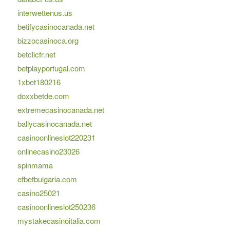
interwettenus.us
betifycasinocanada.net
bizzocasinoca.org
betclicfr.net
betplayportugal.com
1xbet180216
doxxbetde.com
extremecasinocanada.net
ballycasinocanada.net
casinoonlineslot220231
onlinecasino23026
spinmama
efbetbulgaria.com
casino25021
casinoonlineslot250236
mystakecasinoitalia.com