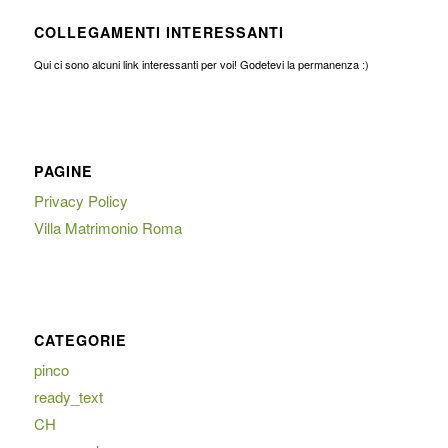
COLLEGAMENTI INTERESSANTI
Qui ci sono alcuni link interessanti per voi! Godetevi la permanenza :)
PAGINE
Privacy Policy
Villa Matrimonio Roma
CATEGORIE
pinco
ready_text
CH