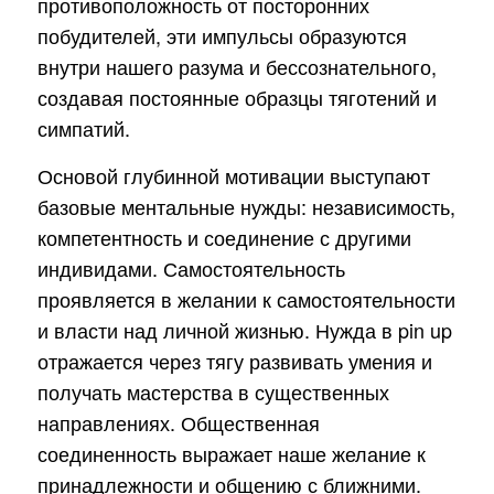
противоположность от посторонних
побудителей, эти импульсы образуются
внутри нашего разума и бессознательного,
создавая постоянные образцы тяготений и
симпатий.
Основой глубинной мотивации выступают
базовые ментальные нужды: независимость,
компетентность и соединение с другими
индивидами. Самостоятельность
проявляется в желании к самостоятельности
и власти над личной жизнью. Нужда в pin up
отражается через тягу развивать умения и
получать мастерства в существенных
направлениях. Общественная
соединенность выражает наше желание к
принадлежности и общению с ближними.