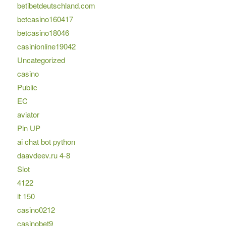
betibetdeutschland.com
betcasino160417
betcasino18046
casinionline19042
Uncategorized
casino
Public
EC
aviator
Pin UP
ai chat bot python
daavdeev.ru 4-8
Slot
4122
it 150
casino0212
casinobet9