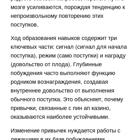
мозге усиливаются, порождая тенденцию к
непроизвольному повторению этих
поступков.
Ход образования навыков содержит три
ключевых части: сигнал (сигнал для начала
поступка), режим (само поступки) и награду
(довольство от плода). Глубинные
побуждения часто выполняют функцию
родником вознаграждения, создавая
внутреннее довольство от выполнения
обычного поступка. Это объясняет, почему
привычки, связанные с пин ап казино,
оказываются наиболее устойчивыми.
Изменение привычек нуждается работы с
лежащими в их базе побуждениями.