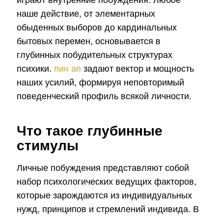
наше действие, от элементарных
обыденных выборов до кардинальных
бытовых перемен, основывается в
глубинных побудительных структурах
психики.
пин ап
задают вектор и мощность
наших усилий, формируя неповторимый
поведенческий профиль всякой личности.
Что такое глубинные
стимулы
Личные побуждения представляют собой
набор психологических ведущих факторов,
которые зарождаются из индивидуальных
нужд, принципов и стремлений индивида. В