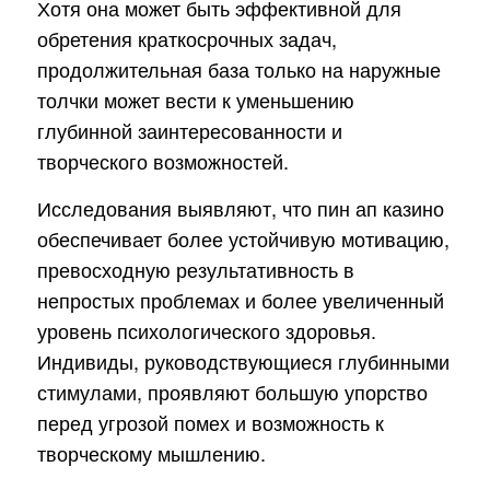
Хотя она может быть эффективной для
обретения краткосрочных задач,
продолжительная база только на наружные
толчки может вести к уменьшению
глубинной заинтересованности и
творческого возможностей.
Исследования выявляют, что пин ап казино
обеспечивает более устойчивую мотивацию,
превосходную результативность в
непростых проблемах и более увеличенный
уровень психологического здоровья.
Индивиды, руководствующиеся глубинными
стимулами, проявляют большую упорство
перед угрозой помех и возможность к
творческому мышлению.