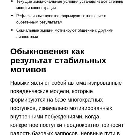
Текущие эмоциональные условия устанавливают степень
мощи и концентрации
Рефлексивные чувства формируют отношение к
обретенным результатам
Социальные эмоции мотивируют общение с другими
личностями
Обыкновения как
результат стабильных
мотивов
Навыки являют собой автоматизированные
поведенческие модели, которые
формируются на базе многократных
поступков, изначально мотивированных
внутренними побуждениями. Когда
конкретное поступки неоднократно приносит
радость базовых запросов, нервные пути в