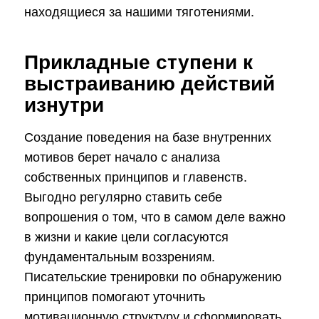
находящиеся за нашими тяготениями.
Прикладные ступени к
выстраиванию действий
изнутри
Создание поведения на базе внутренних
мотивов берет начало с анализа
собственных принципов и главенств.
Выгодно регулярно ставить себе
вопрошения о том, что в самом деле важно
в жизни и какие цели согласуются
фундаментальным воззрениям.
Писательские тренировки по обнаружению
принципов помогают уточнить
мотивационную структуру и сформировать