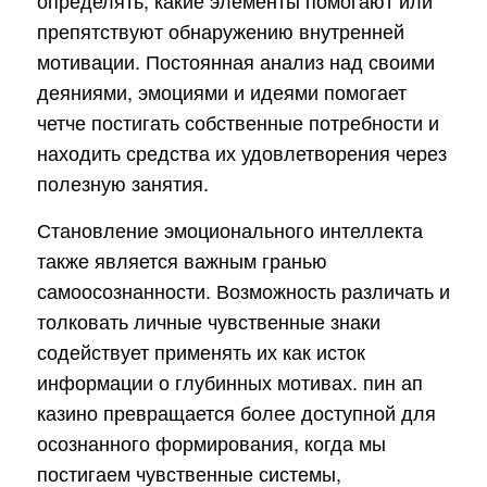
определять, какие элементы помогают или
препятствуют обнаружению внутренней
мотивации. Постоянная анализ над своими
деяниями, эмоциями и идеями помогает
четче постигать собственные потребности и
находить средства их удовлетворения через
полезную занятия.
Становление эмоционального интеллекта
также является важным гранью
самоосознанности. Возможность различать и
толковать личные чувственные знаки
содействует применять их как исток
информации о глубинных мотивах. пин ап
казино превращается более доступной для
осознанного формирования, когда мы
постигаем чувственные системы,