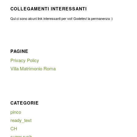
COLLEGAMENTI INTERESSANTI
Qui ci sono alcuni link interessanti per voi! Godetevi la permanenza :)
PAGINE
Privacy Policy
Villa Matrimonio Roma
CATEGORIE
pinco
ready_text
CH
sugar rush