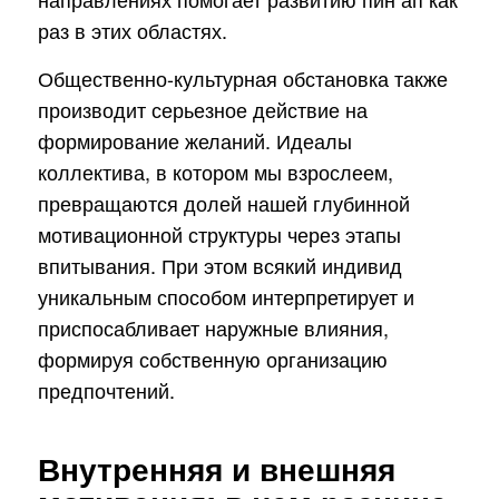
раз в этих областях.
Общественно-культурная обстановка также
производит серьезное действие на
формирование желаний. Идеалы
коллектива, в котором мы взрослеем,
превращаются долей нашей глубинной
мотивационной структуры через этапы
впитывания. При этом всякий индивид
уникальным способом интерпретирует и
приспосабливает наружные влияния,
формируя собственную организацию
предпочтений.
Внутренняя и внешняя