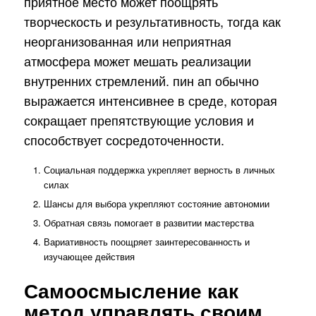
приятное место может поощрять
творческость и результативность, тогда как
неорганизованная или неприятная
атмосфера может мешать реализации
внутренних стремлений. пин ап обычно
выражается интенсивнее в среде, которая
сокращает препятствующие условия и
способствует сосредоточенности.
Социальная поддержка укрепляет верность в личных
силах
Шансы для выбора укрепляют состояние автономии
Обратная связь помогает в развитии мастерства
Вариативность поощряет заинтересованность и
изучающее действия
Самоосмысление как
метод управлять своим