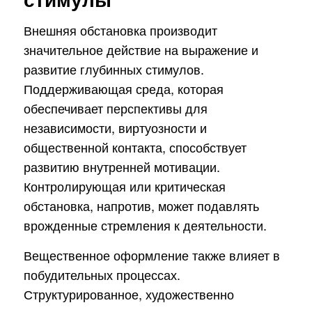
Внешняя обстановка производит
значительное действие на выражение и
развитие глубинных стимулов.
Поддерживающая среда, которая
обеспечивает перспективы для
независимости, виртуозности и
общественной контакта, способствует
развитию внутренней мотивации.
Контролирующая или критическая
обстановка, напротив, может подавлять
врожденные стремления к деятельности.
Вещественное оформление также влияет в
побудительных процессах.
Структурированное, художественно