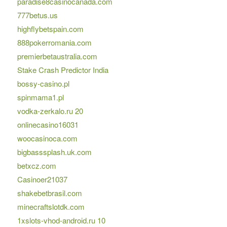
paradise8casinocanada.com
777betus.us
highflybetspain.com
888pokerromania.com
premierbetaustralia.com
Stake Crash Predictor India
bossy-casino.pl
spinmama1.pl
vodka-zerkalo.ru 20
onlinecasino16031
woocasinoca.com
bigbasssplash.uk.com
betxcz.com
Casinoer21037
shakebetbrasil.com
minecraftslotdk.com
1xslots-vhod-android.ru 10