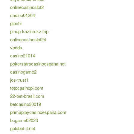
onlinecasinoslot2
casino01264
giochi
pinup-kazino-kz.top
onlinecasinoslot24
vodds
casino21014
pokerstarscasinoespana.net
casinogame2
jos-trust1
totocasinopl.com
22-bet-brasil.com
betcasino30019
primaplaycasinoespana.com
bcgame02023
goldbet-it.net