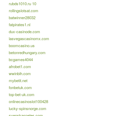
rubds1010.ru 10
rollingslotsat.com
batwinner28032
fatpirates1.nl
dux-casinode.com
lasvegascasinomx.com
boomcasino.us
betonredhungary.com
bcgames4044
afrobet1.com
wwinbih.com
mybetit.net
fonbetuk.com
top-bet-uk.com
onlinecasinoslot100428
lucky-spinsnorge.com
svenskaspeles.com