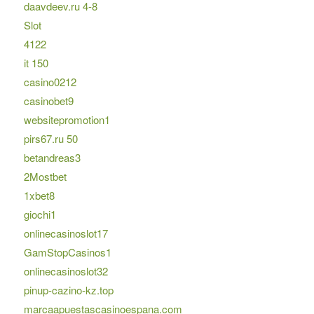
daavdeev.ru 4-8
Slot
4122
it 150
casino0212
casinobet9
websitepromotion1
pirs67.ru 50
betandreas3
2Mostbet
1xbet8
giochi1
onlinecasinoslot17
GamStopCasinos1
onlinecasinoslot32
pinup-cazino-kz.top
marcaapuestascasinoespana.com