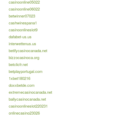
casinoonline05022
casinoonline06022
betwinner07023
cashwinespana1
casinoonlineslot9
dafabet-us.us
interwettenus.us
betifycasinocanada.net
bizzocasinoca.org
betclicfr.net
betplayportugal.com
1xbet180216
doxxbetde.com
extremecasinocanada.net
ballycasinocanada.net
casinoonlineslot220231
onlinecasino23026