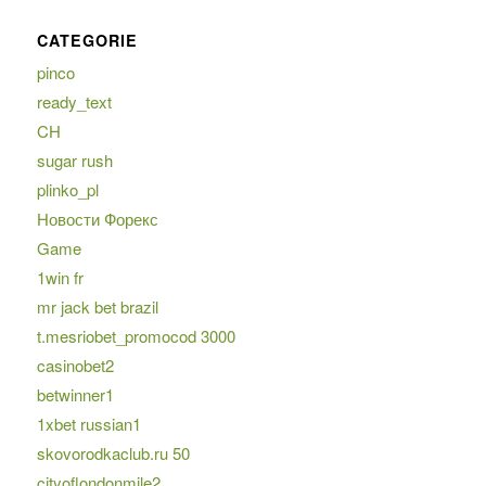
CATEGORIE
pinco
ready_text
CH
sugar rush
plinko_pl
Новости Форекс
Game
1win fr
mr jack bet brazil
t.mesriobet_promocod 3000
casinobet2
betwinner1
1xbet russian1
skovorodkaclub.ru 50
cityoflondonmile2