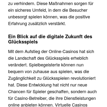
zu verhindern. Diese Maßnahmen sorgen für
ein sicheres Umfeld, in dem die Besucher
unbesorgt spielen können, was die positive
Erfahrung zusätzlich verstärkt.
Ein Blick auf die digitale Zukunft des
Glücksspiels
Mit dem Aufstieg der Online-Casinos hat sich
die Landschaft des Glücksspiels erheblich
verändert. Spielbegeisterte können nun
bequem von zuhause aus spielen, was die
Zugänglichkeit zu Glücksspielen revolutioniert
hat. Diese Entwicklung hat nicht nur neue
Chancen für Spieler geschaffen, sondern auch
für Casino-Betreiber, die ihre Dienstleistungen
online anbieten können. Virtuelle Casinos