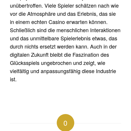
unübertroffen. Viele Spieler schätzen nach wie
vor die Atmosphäre und das Erlebnis, das sie
in einem echten Casino erwarten können.
Schließlich sind die menschlichen Interaktionen
und das unmittelbare Spielerlebnis etwas, das
durch nichts ersetzt werden kann. Auch in der
digitalen Zukunft bleibt die Faszination des
Glücksspiels ungebrochen und zeigt, wie
vielfältig und anpassungsfähig diese Industrie
ist.
0