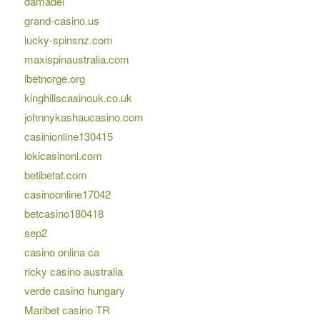
damadei
grand-casino.us
lucky-spinsnz.com
maxispinaustralia.com
ibetnorge.org
kinghillscasinouk.co.uk
johnnykashaucasino.com
casinionline130415
lokicasinonl.com
betibetat.com
casinoonline17042
betcasino180418
sep2
casino onlina ca
ricky casino australia
verde casino hungary
Maribet casino TR