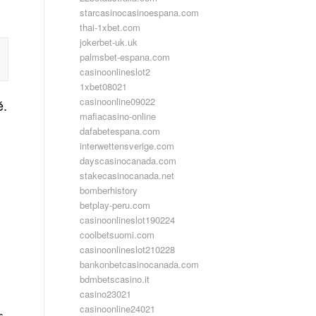
starcasinocasinoespana.com
thai-1xbet.com
jokerbet-uk.uk
palmsbet-espana.com
casinoonlineslot2
1xbet08021
casinoonline09022
é.
mafiacasino-online
dafabetespana.com
interwettensverige.com
dayscasinocanada.com
stakecasinocanada.net
bomberhistory
betplay-peru.com
casinoonlineslot190224
coolbetsuomi.com
casinoonlineslot210228
bankonbetcasinocanada.com
bdmbetscasino.it
casino23021
casinoonline24021
s.