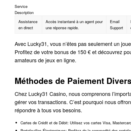
Service
Description
Assistance
Accès instantané à un agent pour
Email
en direct
une réponse rapide.
Support
Avec Lucky31, vous n’êtes pas seulement un joue
Profitez de votre bonus de 150 € et découvrez po
amateurs de jeux en ligne.
Méthodes de Paiement Divers
Chez Lucky31 Casino, nous comprenons l’importance d
gérer vos transactions. C’est pourquoi nous off
répondre à tous vos besoins.
Cartes de Crédit et de Débit: Utilisez vos cartes Visa, Mastercar
Portefeuilles Électroniques: Profitez de la commodité des portefeu