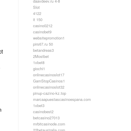
daavdeev.ru 4-8
Slot
4122
it 150
casino0212
casinobet9
websitepromotion1
pirs67.ru 50
ct
betandreas3
2Mostbet
1xbet8
e
giochi1
onlinecasinoslot17
GamStopCasinos1
onlinecasinoslot32
pinup-cazino-kz.top
marcaapuestascasinoespana.com
1xbet3
n
casinobest2
betcasino27013
mrbitcasinode.com
22betaustralia.com