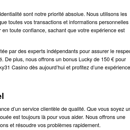
entialité sont notre priorité absolue. Nous utilisons les
que toutes vos transactions et informations personnelles
 en toute confiance, sachant que votre expérience est
itée par des experts indépendants pour assurer le respe
té. De plus, nous offrons un bonus Lucky de 150 € pour
ky31 Casino dès aujourd’hui et profitez d’une expérienc
el
ce d’un service clientèle de qualité. Que vous soyez u
ouée est toujours là pour vous aider. Nous offrons une
ions et résoudre vos problèmes rapidement.