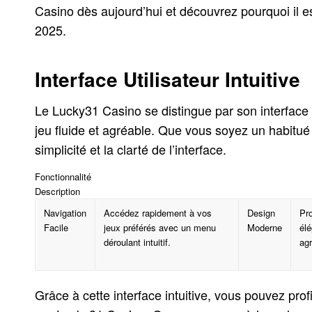
Casino dès aujourd’hui et découvrez pourquoi il e
2025.
Interface Utilisateur Intuitive
Le Lucky31 Casino se distingue par son interface u
jeu fluide et agréable. Que vous soyez un habitu
simplicité et la clarté de l’interface.
Fonctionnalité
Description
Navigation
Accédez rapidement à vos
Design
Pro
Facile
jeux préférés avec un menu
Moderne
élé
déroulant intuitif.
agr
Grâce à cette interface intuitive, vous pouvez pro