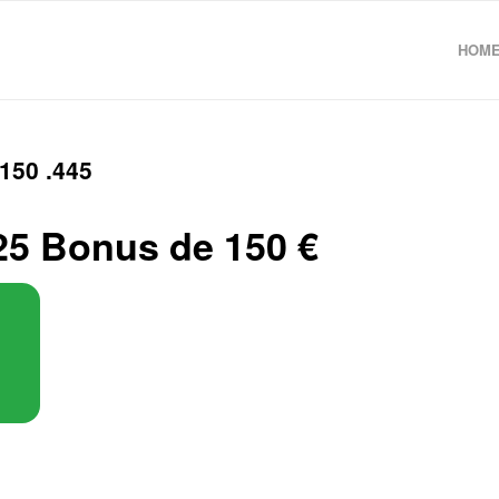
HOM
150 .445
25 Bonus de 150 €