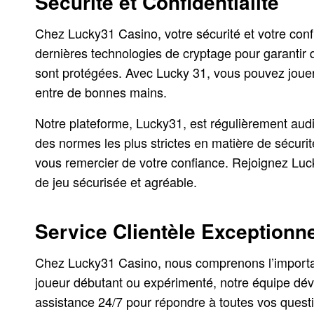
Sécurité et Confidentialité
Chez Lucky31 Casino, votre sécurité et votre confid
dernières technologies de cryptage pour garantir 
sont protégées. Avec Lucky 31, vous pouvez jouer
entre de bonnes mains.
Notre plateforme, Lucky31, est régulièrement aud
des normes les plus strictes en matière de sécuri
vous remercier de votre confiance. Rejoignez Luc
de jeu sécurisée et agréable.
Service Clientèle Exceptionn
Chez Lucky31 Casino, nous comprenons l’importan
joueur débutant ou expérimenté, notre équipe dév
assistance 24/7 pour répondre à toutes vos quest