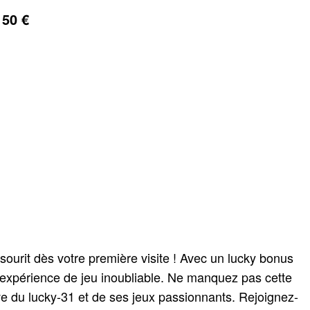
150 €
ourit dès votre première visite ! Avec un lucky bonus
 expérience de jeu inoubliable. Ne manquez pas cette
ive du lucky-31 et de ses jeux passionnants. Rejoignez-