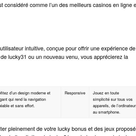
st considéré comme l’un des meilleurs casinos en ligne 
tilisateur intuitive, conçue pour offrir une expérience de
é de lucky31 ou un nouveau venu, vous apprécierez la
fitez d’un design moderne et
Responsive
Jouez en toute
gant qui rend la navigation
simplicité sur tous vos
éable et sans effort.
appareils, de l’ordinateur
au smartphone.
fiter pleinement de votre lucky bonus et des jeux propos