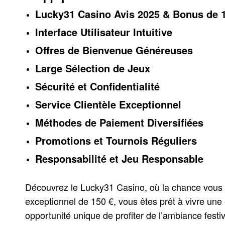
Lucky31 Casino Avis 2025 & Bonus de 
Interface Utilisateur Intuitive
Offres de Bienvenue Généreuses
Large Sélection de Jeux
Sécurité et Confidentialité
Service Clientèle Exceptionnel
Méthodes de Paiement Diversifiées
Promotions et Tournois Réguliers
Responsabilité et Jeu Responsable
Découvrez le Lucky31 Casino, où la chance vous s
exceptionnel de 150 €, vous êtes prêt à vivre une
opportunité unique de profiter de l’ambiance fest