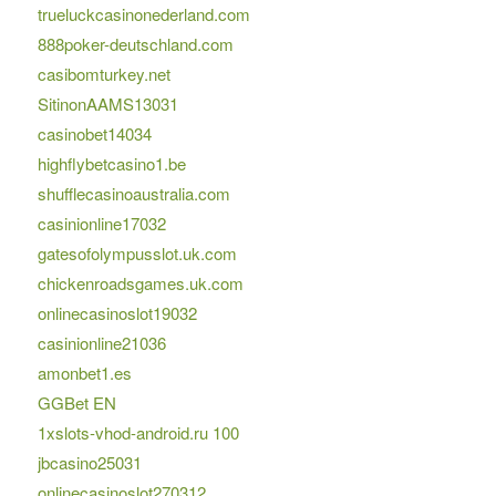
trueluckcasinonederland.com
888poker-deutschland.com
casibomturkey.net
SitinonAAMS13031
casinobet14034
highflybetcasino1.be
shufflecasinoaustralia.com
casinionline17032
gatesofolympusslot.uk.com
chickenroadsgames.uk.com
onlinecasinoslot19032
casinionline21036
amonbet1.es
GGBet EN
1xslots-vhod-android.ru 100
jbcasino25031
onlinecasinoslot270312