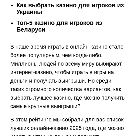
Как выбрать казино для игроков из
Украины
Топ-5 казино для игроков из
Беларуси
В наше время играть в онлайн-казино стало
более популярным, чем когда-либо.
Миллионы людей по всему миру выбирают
интернет-казино, чтобы играть в игры на
деньги и получать выигрыши. Но среди
таких огромного количества вариантов, как
выбрать лучшее казино, где можно получить
самые крупные выигрыши?
В этом рейтинге мы собрали для вас список
лучших онлайн-казино 2025 года, где можно
играть в игры на деньги и получать