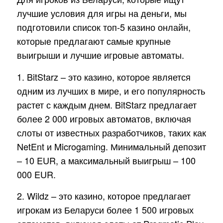
лучшие условия для игры на деньги, мы
подготовили список топ-5 казино онлайн,
которые предлагают самые крупные
выигрыши и лучшие игровые автоматы.
1. BitStarz – это казино, которое является
одним из лучших в мире, и его популярность
растет с каждым днем. BitStarz предлагает
более 2 000 игровых автоматов, включая
слоты от известных разработчиков, таких как
NetEnt и Microgaming. Минимальный депозит
– 10 EUR, а максимальный выигрыш – 100
000 EUR.
2. Wildz – это казино, которое предлагает
игрокам из Беларуси более 1 500 игровых