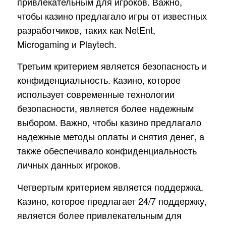
привлекательным для игроков. Важно,
чтобы казино предлагало игры от известных
разработчиков, таких как NetEnt,
Microgaming и Playtech.
Третьим критерием является безопасность и
конфиденциальность. Казино, которое
использует современные технологии
безопасности, является более надежным
выбором. Важно, чтобы казино предлагало
надежные методы оплаты и снятия денег, а
также обеспечивало конфиденциальность
личных данных игроков.
Четвертым критерием является поддержка.
Казино, которое предлагает 24/7 поддержку,
является более привлекательным для