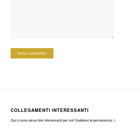
COLLEGAMENTI INTERESSANTI
Qui ci sono alcuni link interessanti per voi! Godetevi la permanenza :)