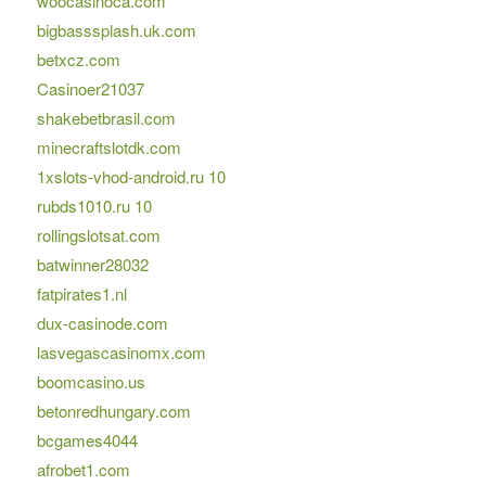
woocasinoca.com
bigbasssplash.uk.com
betxcz.com
Casinoer21037
shakebetbrasil.com
minecraftslotdk.com
1xslots-vhod-android.ru 10
rubds1010.ru 10
rollingslotsat.com
batwinner28032
fatpirates1.nl
dux-casinode.com
lasvegascasinomx.com
boomcasino.us
betonredhungary.com
bcgames4044
afrobet1.com