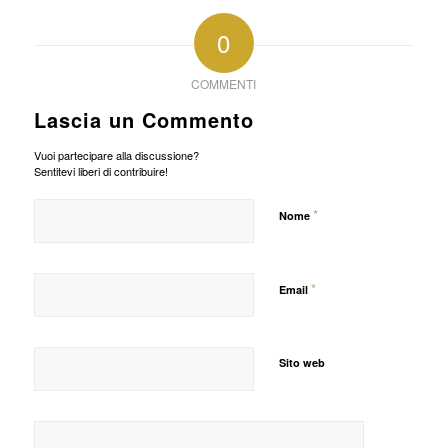
0
COMMENTI
Lascia un Commento
Vuoi partecipare alla discussione?
Sentitevi liberi di contribuire!
*
Nome
*
Email
Sito web