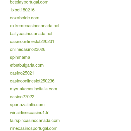
betplayportugal.com
1xbet180216
doxxbetde.com
extremecasinocanada.net
ballycasinocanada.net
casinoonlineslot220231
onlinecasino23026
spinmama
efbetbulgaria.com
casino25021
casinoonlineslot250236
mystakecasinoitalia.com
casino27022
sportazaitalia.com
winairlinescasino1.fr
fairspincasinocanada.com
ninecasinosportugal.com