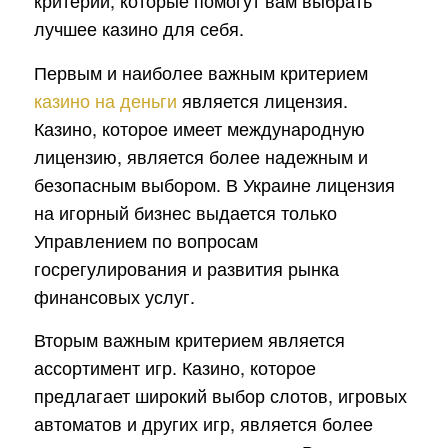
критерии, которые помогут вам выбрать
лучшее казино для себя.
Первым и наиболее важным критерием
казино на деньги
является лицензия.
Казино, которое имеет международную
лицензию, является более надежным и
безопасным выбором. В Украине лицензия
на игорный бизнес выдается только
Управлением по вопросам
госрегулирования и развития рынка
финансовых услуг.
Вторым важным критерием является
ассортимент игр. Казино, которое
предлагает широкий выбор слотов, игровых
автоматов и других игр, является более