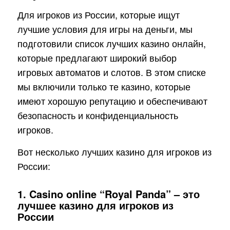
Для игроков из России, которые ищут
лучшие условия для игры на деньги, мы
подготовили список лучших казино онлайн,
которые предлагают широкий выбор
игровых автоматов и слотов. В этом списке
мы включили только те казино, которые
имеют хорошую репутацию и обеспечивают
безопасность и конфиденциальность
игроков.
Вот несколько лучших казино для игроков из
России:
1. Casino online “Royal Panda” – это
лучшее казино для игроков из
России