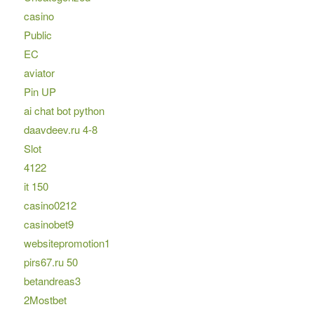
casino
Public
EC
aviator
Pin UP
ai chat bot python
daavdeev.ru 4-8
Slot
4122
it 150
casino0212
casinobet9
websitepromotion1
pirs67.ru 50
betandreas3
2Mostbet