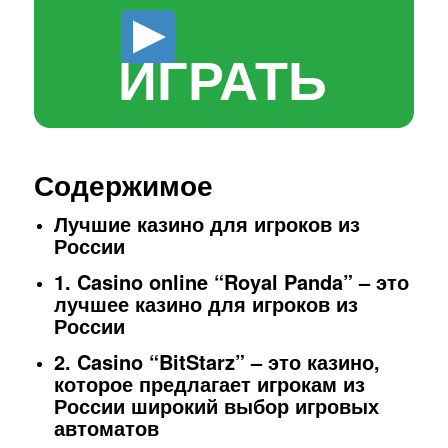
ИГРАТЬ
Содержимое
Лучшие казино для игроков из
России
1. Casino online “Royal Panda” – это
лучшее казино для игроков из
России
2. Casino “BitStarz” – это казино,
которое предлагает игрокам из
России широкий выбор игровых
автоматов