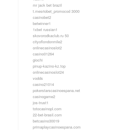
mr jack bet brazil
t.mesriobet_promocod 3000
casinobet2
betwinner1
1xbet russian1
skovorodkaclub.ru 50
cityoflondonmile2
onlinecasinoslot2
casino01264
giochi
pinup-kazino-kz.top
onlinecasinoslot24
vodds
casino21014
pokerstarscasinoespana.net
casinogame2
jos-trust1
totocasinopl.com
22-bet-brasil.com
betcasino30019
primaplaycasinoespana.com