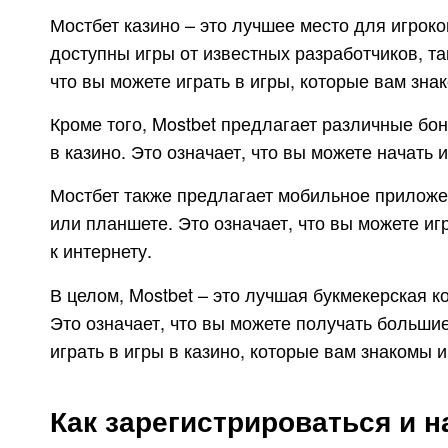
Мостбет казино – это лучшее место для игроко
доступны игры от известных разработчиков, так
что вы можете играть в игры, которые вам зна
Кроме того, Mostbet предлагает различные бон
в казино. Это означает, что вы можете начать
Мостбет также предлагает мобильное приложен
или планшете. Это означает, что вы можете иг
к интернету.
В целом, Mostbet – это лучшая букмекерская 
Это означает, что вы можете получать большие
играть в игры в казино, которые вам знакомы 
Как зарегистрироваться и н