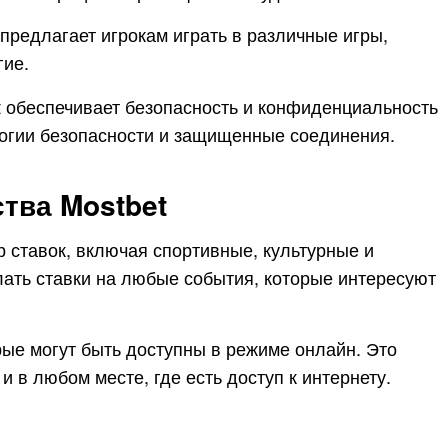
предлагает игрокам играть в различные игры,
гие.
t обеспечивает безопасность и конфиденциальность
логии безопасности и защищенные соединения.
тва Mostbet
р ставок, включая спортивные, культурные и
елать ставки на любые события, которые интересуют
рые могут быть доступны в режиме онлайн. Это
и в любом месте, где есть доступ к интернету.