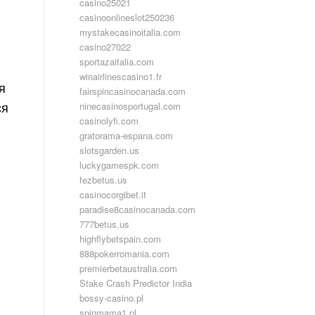
casino25021
casinoonlineslot250236
mystakecasinoitalia.com
casino27022
sportazaitalia.com
winairlinescasino1.fr
я
fairspincasinocanada.com
ся
ninecasinosportugal.com
casinolyfi.com
gratorama-espana.com
slotsgarden.us
luckygamespk.com
fezbetus.us
casinocorgibet.it
paradise8casinocanada.com
777betus.us
highflybetspain.com
888pokerromania.com
premierbetaustralia.com
Stake Crash Predictor India
bossy-casino.pl
spinmama1.pl