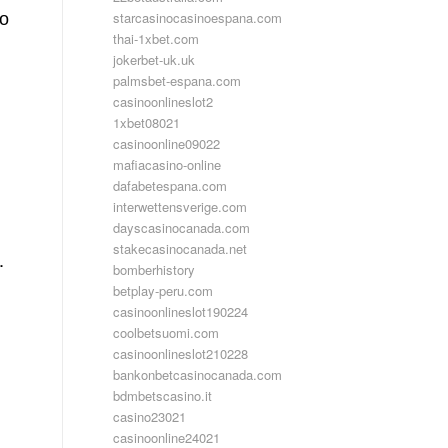
о
starcasinocasinoespana.com
thai-1xbet.com
jokerbet-uk.uk
palmsbet-espana.com
casinoonlineslot2
1xbet08021
casinoonline09022
mafiacasino-online
dafabetespana.com
interwettensverige.com
dayscasinocanada.com
stakecasinocanada.net
.
bomberhistory
betplay-peru.com
casinoonlineslot190224
coolbetsuomi.com
casinoonlineslot210228
bankonbetcasinocanada.com
bdmbetscasino.it
casino23021
casinoonline24021