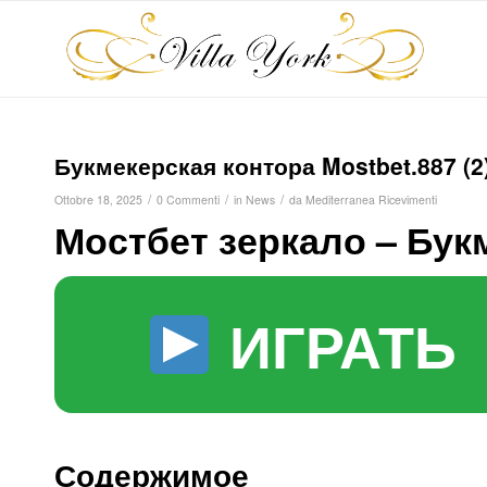
Букмекерская контора Mostbet.887 (2
/
/
/
Ottobre 18, 2025
0 Commenti
in
News
da
Mediterranea Ricevimenti
Мостбет зеркало – Бук
ИГРАТЬ
Содержимое