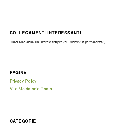
COLLEGAMENTI INTERESSANTI
Qui ci sono alcuni link interessanti per voi! Godetevi la permanenza :)
PAGINE
Privacy Policy
Villa Matrimonio Roma
CATEGORIE