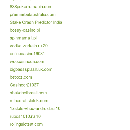
888pokerromania.com
premierbetaustralia.com
Stake Crash Predictor India
bossy-casino.pl
spinmama1.pl
vodka-zerkalo.ru 20
onlinecasino16031
woocasinoca.com
bigbasssplash.uk.com
betxcz.com
Casinoer21037
shakebetbrasil.com
minecraftslotdk.com
1xslots-vhod-android.ru 10
rubds1010.ru 10
rollingslotsat.com