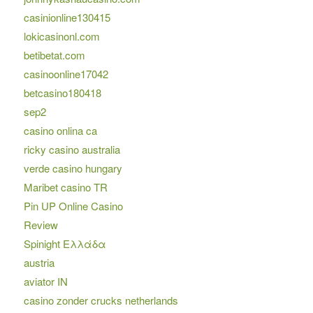
casinionline130415
lokicasinonl.com
betibetat.com
casinoonline17042
betcasino180418
sep2
casino onlina ca
ricky casino australia
verde casino hungary
Maribet casino TR
Pin UP Online Casino
Review
Spinight Ελλάδα
austria
aviator IN
casino zonder crucks netherlands