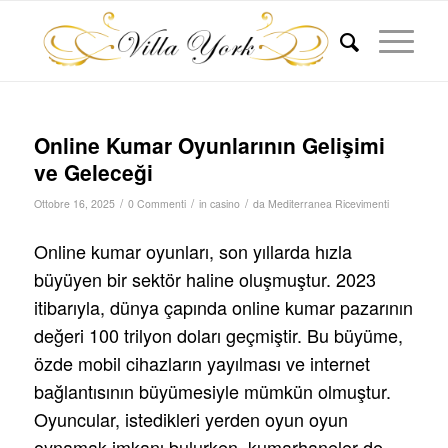
Online Kumar Oyunlarının Gelişimi
ve Geleceği
/
/
/
Ottobre 16, 2025
0 Commenti
in
casino
da
Mediterranea Ricevimenti
Online kumar oyunları, son yıllarda hızla
büyüyen bir sektör haline oluşmuştur. 2023
itibarıyla, dünya çapında online kumar pazarının
değeri 100 trilyon doları geçmiştir. Bu büyüme,
özde mobil cihazların yayılması ve internet
bağlantısının büyümesiyle mümkün olmuştur.
Oyuncular, istedikleri yerden oyun oyun
oynamak imkanı bulurken, kumarhaneler de