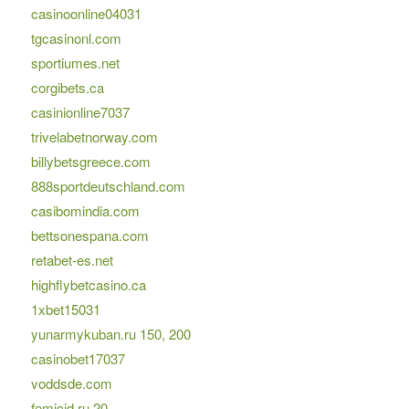
casinoonline04031
tgcasinonl.com
sportiumes.net
corgibets.ca
casinionline7037
trivelabetnorway.com
billybetsgreece.com
888sportdeutschland.com
casibomindia.com
bettsonespana.com
retabet-es.net
highflybetcasino.ca
1xbet15031
yunarmykuban.ru 150, 200
casinobet17037
voddsde.com
femicid.ru 20