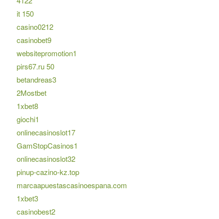
4122
it 150
casino0212
casinobet9
websitepromotion1
pirs67.ru 50
betandreas3
2Mostbet
1xbet8
giochi1
onlinecasinoslot17
GamStopCasinos1
onlinecasinoslot32
pinup-cazino-kz.top
marcaapuestascasinoespana.com
1xbet3
casinobest2