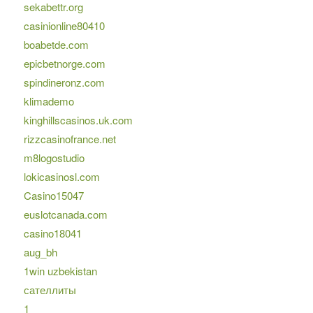
sekabettr.org
casinionline80410
boabetde.com
epicbetnorge.com
spindineronz.com
klimademo
kinghillscasinos.uk.com
rizzcasinofrance.net
m8logostudio
lokicasinosl.com
Casino15047
euslotcanada.com
casino18041
aug_bh
1win uzbekistan
сателлиты
1