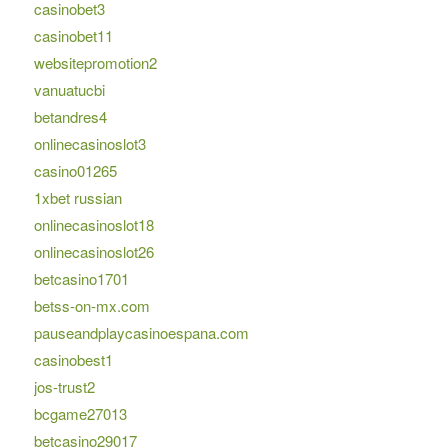
casinobet3
casinobet11
websitepromotion2
vanuatucbi
betandres4
onlinecasinoslot3
casino01265
1xbet russian
onlinecasinoslot18
onlinecasinoslot26
betcasino1701
betss-on-mx.com
pauseandplaycasinoespana.com
casinobest1
jos-trust2
bcgame27013
betcasino29017