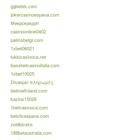
ggbetsk.com
jokercasinoespana.com
Микрокредит
casinoonline0402
palmsbetgr.com
1xbet06021
lukkicasinoca.net
bassbetcasinoitalia.com
1xbet10025
Divaspin πληρωμές
betiniafinland.com
kazino15026
1betcasinoca.com
betclicespana.com
zoldbicske
188betaustralia.com