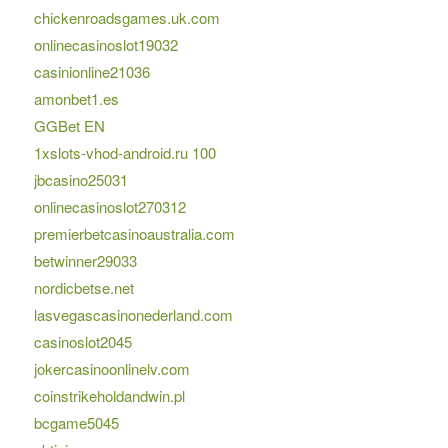
chickenroadsgames.uk.com
onlinecasinoslot19032
casinionline21036
amonbet1.es
GGBet EN
1xslots-vhod-android.ru 100
jbcasino25031
onlinecasinoslot270312
premierbetcasinoaustralia.com
betwinner29033
nordicbetse.net
lasvegascasinonederland.com
casinoslot2045
jokercasinoonlinelv.com
coinstrikeholdandwin.pl
bcgame5045