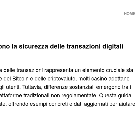
HOM
o la sicurezza delle transazioni digitali
a delle transazioni rappresenta un elemento cruciale sia
e del Bitcoin e delle criptovalute, molti casinò adottano
gli utenti. Tuttavia, differenze sostanziali emergono tra i
iattaforme tradizionali non regolamentate. Questa guida
te, offrendo esempi concreti e dati aggiornati per aiutare