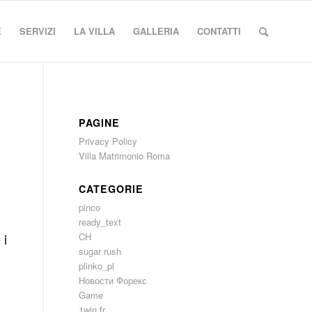
E
SERVIZI
LA VILLA
GALLERIA
CONTATTI
PAGINE
Privacy Policy
Villa Matrimonio Roma
CATEGORIE
pinco
ready_text
CH
 i
sugar rush
plinko_pl
Новости Форекс
Game
1win fr