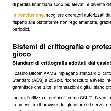
di perdita finanziaria sono più elevati, e diventa di
, scegliere operatori autorizzati d
In conclusione
rispetto alle piattaforme non regolamentate, grazie 
periodici.
Sistemi di crittografia e prote
gioco
Standard di crittografia adottati dai cas
I casinò Bitcoin AAMS impiegano standard di critto
Standard (AES) a 256 bit, riconosciuto a livello i
garantisce che tutte le transazioni digitali siano p
Inoltre, l’utilizzo di protocolli come SSL/TLS versi
trasmessi tra il browser del giocatore e i server 