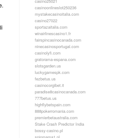
casino25021
e.
casinoonlineslot250236
mystakecasinoitalia.com
casino27022
li
sportazaitalia.com
winairlinescasino1.fr
fairspincasinocanada.com
ninecasinosportugal.com
casinolyfi.com
gratorama-espana.com
slotsgarden.us
luckygamespk.com
fezbetus.us
casinocorgibet.it
paradise8casinocanada.com
777betus.us
highflybetspain.com
888pokerromania.com
premierbetaustralia.com
Stake Crash Predictor India
bossy-casino.pl
spinmama1.pl