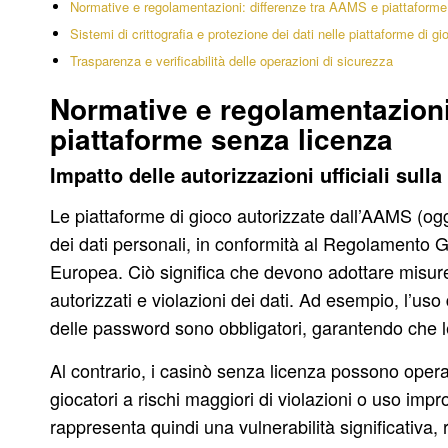
Normative e regolamentazioni: differenze tra AAMS e piattaforme
Sistemi di crittografia e protezione dei dati nelle piattaforme di gi
Trasparenza e verificabilità delle operazioni di sicurezza
Normative e regolamentazioni
piattaforme senza licenza
Impatto delle autorizzazioni ufficiali sulla 
Le piattaforme di gioco autorizzate dall’AAMS (ogg
dei dati personali, in conformità al Regolamento 
Europea. Ciò significa che devono adottare misure
autorizzati e violazioni dei dati. Ad esempio, l’uso
delle password sono obbligatori, garantendo che le 
Al contrario, i casinò senza licenza possono operar
giocatori a rischi maggiori di violazioni o uso im
rappresenta quindi una vulnerabilità significativa, r