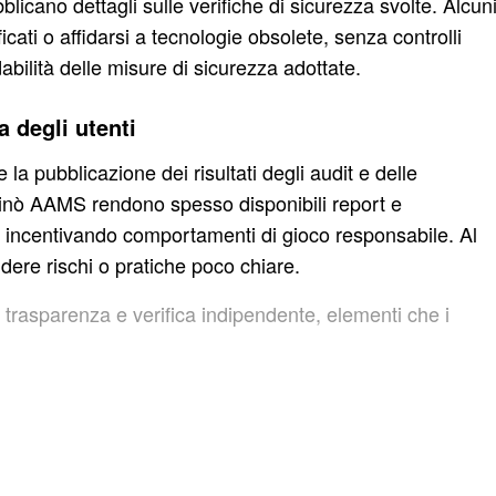
cano dettagli sulle verifiche di sicurezza svolte. Alcun
icati o affidarsi a tecnologie obsolete, senza controlli
abilità delle misure di sicurezza adottate.
a degli utenti
la pubblicazione dei risultati degli audit e delle
casinò AAMS rendono spesso disponibili report e
à e incentivando comportamenti di gioco responsabile. Al
ere rischi o pratiche poco chiare.
trasparenza e verifica indipendente, elementi che i