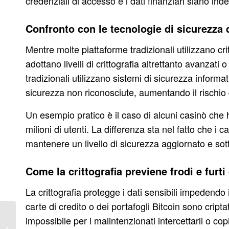
credenziali di accesso e i dati finanziari siano inde
Confronto con le tecnologie di sicurezza d
Mentre molte piattaforme tradizionali utilizzano cr
adottano livelli di crittografia altrettanto avanzati 
tradizionali utilizzano sistemi di sicurezza informa
sicurezza non riconosciute, aumentando il rischio d
Un esempio pratico è il caso di alcuni casinò che
milioni di utenti. La differenza sta nel fatto che i
mantenere un livello di sicurezza aggiornato e sott
Come la crittografia previene frodi e furti 
La crittografia protegge i dati sensibili impedendo 
carte di credito o dei portafogli Bitcoin sono crip
Potencia tu Entrenamiento con el
impossibile per i malintenzionati intercettarli o copi
Pre-Workout Booster Powder 420 g