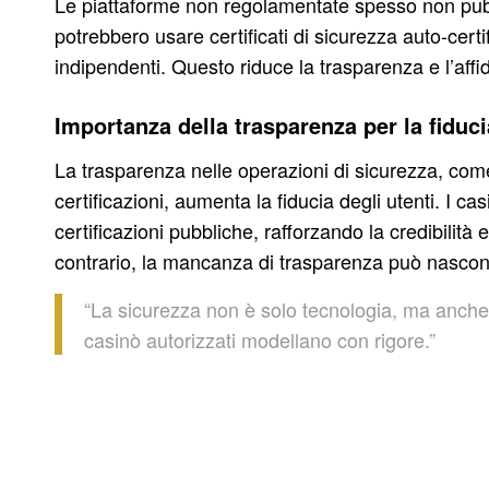
Le piattaforme non regolamentate spesso non pubbli
potrebbero usare certificati di sicurezza auto-certif
indipendenti. Questo riduce la trasparenza e l’affid
Importanza della trasparenza per la fiduci
La trasparenza nelle operazioni di sicurezza, come 
certificazioni, aumenta la fiducia degli utenti. I 
certificazioni pubbliche, rafforzando la credibilit
contrario, la mancanza di trasparenza può nascond
“La sicurezza non è solo tecnologia, ma anche 
casinò autorizzati modellano con rigore.”