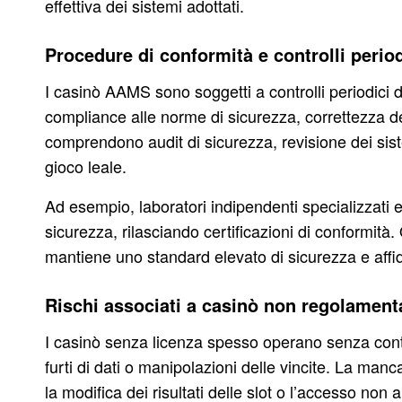
effettiva dei sistemi adottati.
Procedure di conformità e controlli perio
I casinò AAMS sono soggetti a controlli periodici d
compliance alle norme di sicurezza, correttezza del
comprendono audit di sicurezza, revisione dei siste
gioco leale.
Ad esempio, laboratori indipendenti specializzati es
sicurezza, rilasciando certificazioni di conformità
mantiene uno standard elevato di sicurezza e affid
Rischi associati a casinò non regolamentat
I casinò senza licenza spesso operano senza control
furti di dati o manipolazioni delle vincite. La ma
la modifica dei risultati delle slot o l’accesso non 