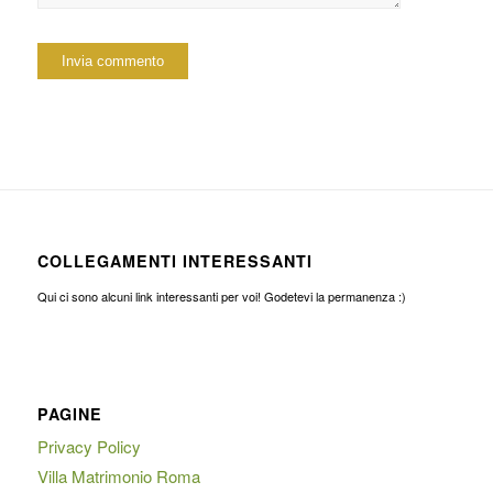
COLLEGAMENTI INTERESSANTI
Qui ci sono alcuni link interessanti per voi! Godetevi la permanenza :)
PAGINE
Privacy Policy
Villa Matrimonio Roma