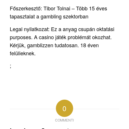
Főszerkesztő: Tibor Tolnai – Több 15 éves
tapasztalat a gambling szektorban
Legal nyilatkozat: Ez a anyag csupán oktatási
purposes. A casino játék problémát okozhat.
Kérjük, gamblizzen tudatosan. 18 éven
felülieknek.
;
0
COMMENTI