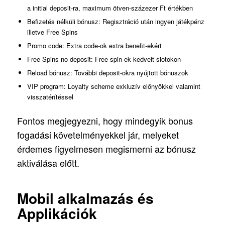
a initial deposit-ra, maximum ötven-százezer Ft értékben
Befizetés nélküli bónusz: Regisztráció után ingyen játékpénz
illetve Free Spins
Promo code: Extra code-ok extra benefit-ekért
Free Spins no deposit: Free spin-ek kedvelt slotokon
Reload bónusz: További deposit-okra nyújtott bónuszok
VIP program: Loyalty scheme exkluzív előnyökkel valamint
visszatérítéssel
Fontos megjegyezni, hogy mindegyik bonus
fogadási követelményekkel jár, melyeket
érdemes figyelmesen megismerni az bónusz
aktiválása előtt.
Mobil alkalmazás és
Applikációk