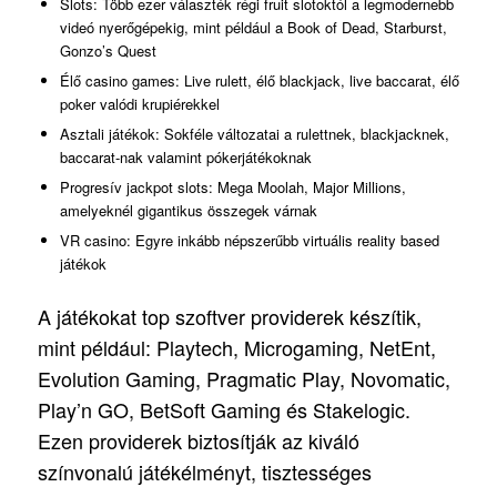
Slots: Több ezer választék régi fruit slotoktól a legmodernebb
videó nyerőgépekig, mint például a Book of Dead, Starburst,
Gonzo’s Quest
Élő casino games: Live rulett, élő blackjack, live baccarat, élő
poker valódi krupiérekkel
Asztali játékok: Sokféle változatai a rulettnek, blackjacknek,
baccarat-nak valamint pókerjátékoknak
Progresív jackpot slots: Mega Moolah, Major Millions,
amelyeknél gigantikus összegek várnak
VR casino: Egyre inkább népszerűbb virtuális reality based
játékok
A játékokat top szoftver providerek készítik,
mint például: Playtech, Microgaming, NetEnt,
Evolution Gaming, Pragmatic Play, Novomatic,
Play’n GO, BetSoft Gaming és Stakelogic.
Ezen providerek biztosítják az kiváló
színvonalú játékélményt, tisztességes