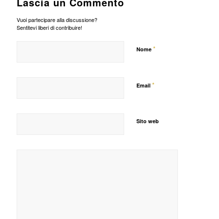
Lascia un Commento
Vuoi partecipare alla discussione?
Sentitevi liberi di contribuire!
*
Nome
*
Email
Sito web