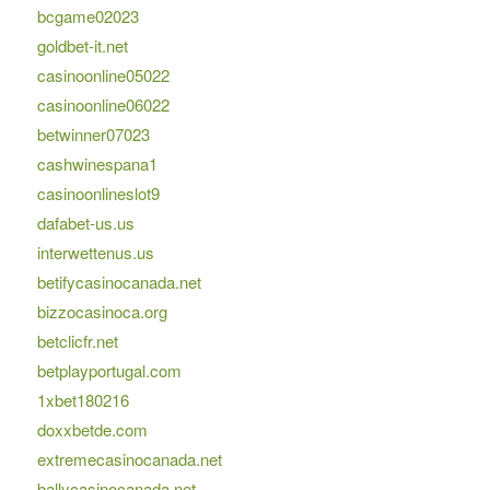
bcgame02023
goldbet-it.net
casinoonline05022
casinoonline06022
betwinner07023
cashwinespana1
casinoonlineslot9
dafabet-us.us
interwettenus.us
betifycasinocanada.net
bizzocasinoca.org
betclicfr.net
betplayportugal.com
1xbet180216
doxxbetde.com
extremecasinocanada.net
ballycasinocanada.net