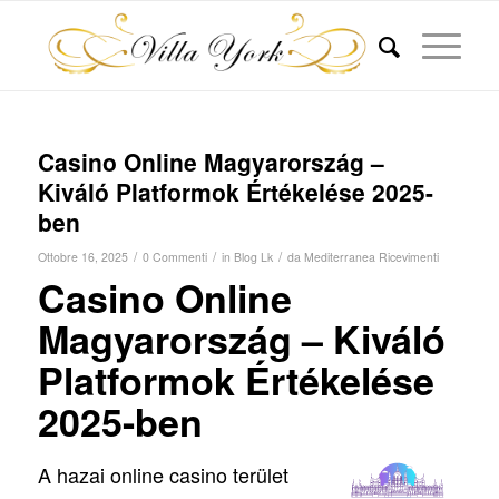
Casino Online Magyarország –
Kiváló Platformok Értékelése 2025-
ben
/
/
/
Ottobre 16, 2025
0 Commenti
in
Blog Lk
da
Mediterranea Ricevimenti
Casino Online
Magyarország – Kiváló
Platformok Értékelése
2025-ben
A hazai online casino terület