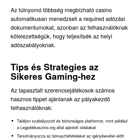
Az túlnyomó többség megbízható casino
automatikusan menedzseli a required adózási
dokumentumokat, azonban az felhasználóknak
kötelezettségük, hogy teljesítsék az helyi
adószabályoknak.
Tips és Strategies az
Sikeres Gaming-hez
Az tapasztalt szerencsejátékosok számos
hasznos tippet ajánlanak az pályakezdő
felhasználóknak:
Találjon szabályozott és biztonságos platformot, mint például
a Legjobbkaszino.org által ajánlott oldalakat
Tanulmányozza az bónuszfeltételeket az igénybevétel előtt