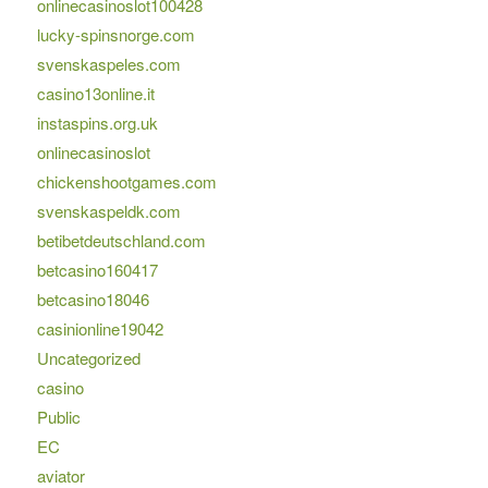
onlinecasinoslot100428
lucky-spinsnorge.com
svenskaspeles.com
casino13online.it
instaspins.org.uk
onlinecasinoslot
chickenshootgames.com
svenskaspeldk.com
betibetdeutschland.com
betcasino160417
betcasino18046
casinionline19042
Uncategorized
casino
Public
EC
aviator