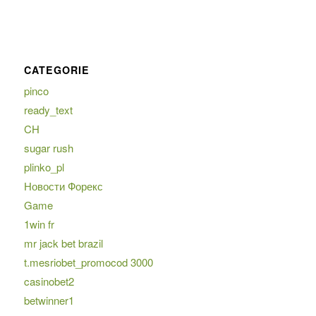
CATEGORIE
pinco
ready_text
CH
sugar rush
plinko_pl
Новости Форекс
Game
1win fr
mr jack bet brazil
t.mesriobet_promocod 3000
casinobet2
betwinner1