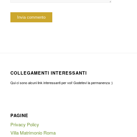
COLLEGAMENTI INTERESSANTI
Qui ci sono alcuni link interessanti per voi! Godetevi la permanenza :)
PAGINE
Privacy Policy
Villa Matrimonio Roma