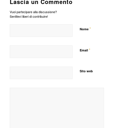
Lascia un Commento
Vuoi partecipare alla discussione?
Sentitevi liberi di contribuire!
*
Nome
*
Email
Sito web