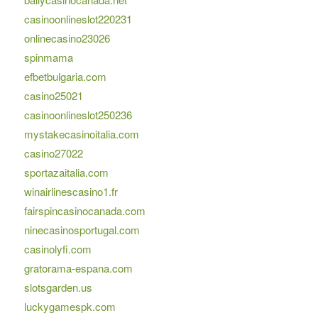
casinoonlineslot220231
onlinecasino23026
spinmama
efbetbulgaria.com
casino25021
casinoonlineslot250236
mystakecasinoitalia.com
casino27022
sportazaitalia.com
winairlinescasino1.fr
fairspincasinocanada.com
ninecasinosportugal.com
casinolyfi.com
gratorama-espana.com
slotsgarden.us
luckygamespk.com