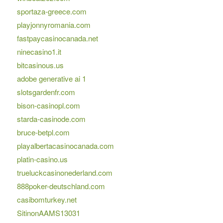
sportaza-greece.com
playjonnyromania.com
fastpaycasinocanada.net
ninecasino1.it
bitcasinous.us
adobe generative ai 1
slotsgardenfr.com
bison-casinopl.com
starda-casinode.com
bruce-betpl.com
playalbertacasinocanada.com
platin-casino.us
trueluckcasinonederland.com
888poker-deutschland.com
casibomturkey.net
SitinonAAMS13031