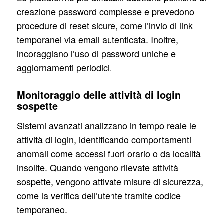
creazione password complesse e prevedono
procedure di reset sicure, come l’invio di link
temporanei via email autenticata. Inoltre,
incoraggiano l’uso di password uniche e
aggiornamenti periodici.
Monitoraggio delle attività di login
sospette
Sistemi avanzati analizzano in tempo reale le
attività di login, identificando comportamenti
anomali come accessi fuori orario o da località
insolite. Quando vengono rilevate attività
sospette, vengono attivate misure di sicurezza,
come la verifica dell’utente tramite codice
temporaneo.