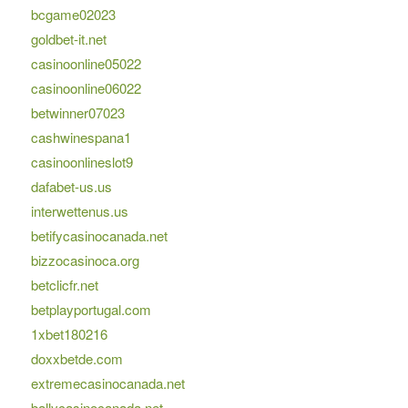
bcgame02023
goldbet-it.net
casinoonline05022
casinoonline06022
betwinner07023
cashwinespana1
casinoonlineslot9
dafabet-us.us
interwettenus.us
betifycasinocanada.net
bizzocasinoca.org
betclicfr.net
betplayportugal.com
1xbet180216
doxxbetde.com
extremecasinocanada.net
ballycasinocanada.net