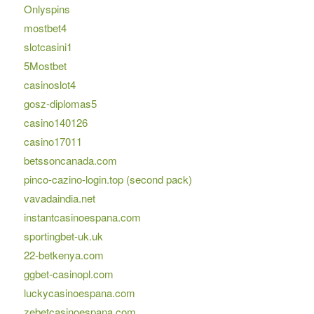
Onlyspins
mostbet4
slotcasini1
5Mostbet
casinoslot4
gosz-diplomas5
casino140126
casino17011
betssoncanada.com
pinco-cazino-login.top (second pack)
vavadaindia.net
instantcasinoespana.com
sportingbet-uk.uk
22-betkenya.com
ggbet-casinopl.com
luckycasinoespana.com
zebetcasinoespana.com