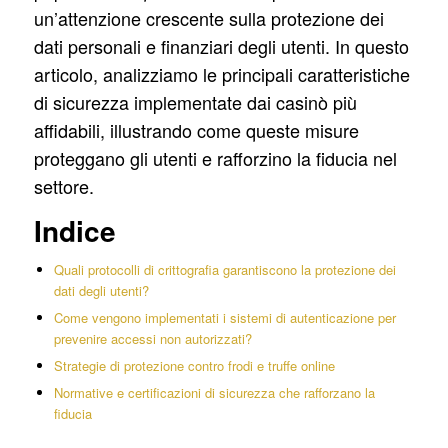
un’attenzione crescente sulla protezione dei
dati personali e finanziari degli utenti. In questo
articolo, analizziamo le principali caratteristiche
di sicurezza implementate dai casinò più
affidabili, illustrando come queste misure
proteggano gli utenti e rafforzino la fiducia nel
settore.
Indice
Quali protocolli di crittografia garantiscono la protezione dei
dati degli utenti?
Come vengono implementati i sistemi di autenticazione per
prevenire accessi non autorizzati?
Strategie di protezione contro frodi e truffe online
Normative e certificazioni di sicurezza che rafforzano la
fiducia