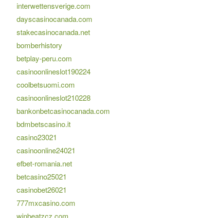
interwettensverige.com
dayscasinocanada.com
stakecasinocanada.net
bomberhistory
betplay-peru.com
casinoonlineslot190224
coolbetsuomi.com
casinoonlineslot210228
bankonbetcasinocanada.com
bdmbetscasino.it
casino23021
casinoonline24021
efbet-romania.net
betcasino25021
casinobet26021
777mxcasino.com
winbeatzcz.com