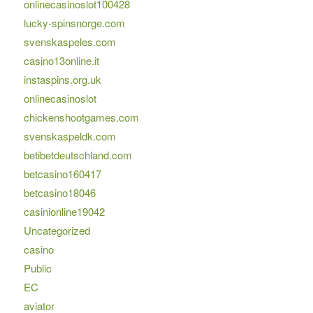
onlinecasinoslot100428
lucky-spinsnorge.com
svenskaspeles.com
casino13online.it
instaspins.org.uk
onlinecasinoslot
chickenshootgames.com
svenskaspeldk.com
betibetdeutschland.com
betcasino160417
betcasino18046
casinionline19042
Uncategorized
casino
Public
EC
aviator