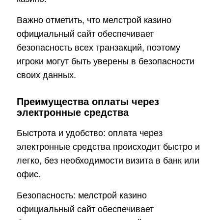
Важно отметить, что мелстрой казино
официальный сайт обеспечивает
безопасность всех транзакций, поэтому
игроки могут быть уверены в безопасности
своих данных.
Преимущества оплаты через
электронные средства
Быстрота и удобство: оплата через
электронные средства происходит быстро и
легко, без необходимости визита в банк или
офис.
Безопасность: мелстрой казино
официальный сайт обеспечивает