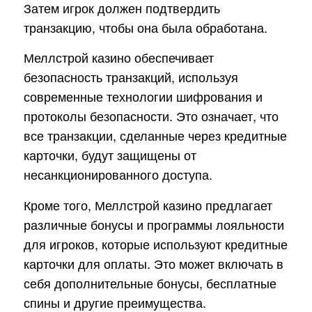
Затем игрок должен подтвердить
транзакцию, чтобы она была обработана.
Меллстрой казино обеспечивает
безопасность транзакций, используя
современные технологии шифрования и
протоколы безопасности. Это означает, что
все транзакции, сделанные через кредитные
карточки, будут защищены от
несанкционированного доступа.
Кроме того, Меллстрой казино предлагает
различные бонусы и программы лояльности
для игроков, которые используют кредитные
карточки для оплаты. Это может включать в
себя дополнительные бонусы, бесплатные
спины и другие преимущества.