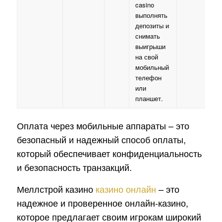
casino
выполнять
депозиты и
снимать
выигрыши
на свой
мобильный
телефон
или
планшет.
Оплата через мобильные аппараты – это
безопасный и надежный способ оплаты,
который обеспечивает конфиденциальность
и безопасность транзакций.
Меллстрой казино
казино онлайн
– это
надежное и проверенное онлайн-казино,
которое предлагает своим игрокам широкий