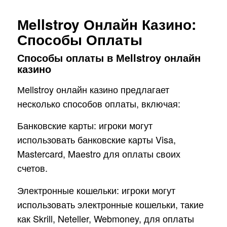
Мellstroy Онлайн Казино:
Способы Оплаты
Способы оплаты в Мellstroy онлайн
казино
Мellstroy онлайн казино предлагает
несколько способов оплаты, включая:
Банковские карты: игроки могут
использовать банковские карты Visa,
Mastercard, Maestro для оплаты своих
счетов.
Электронные кошельки: игроки могут
использовать электронные кошельки, такие
как Skrill, Neteller, Webmoney, для оплаты