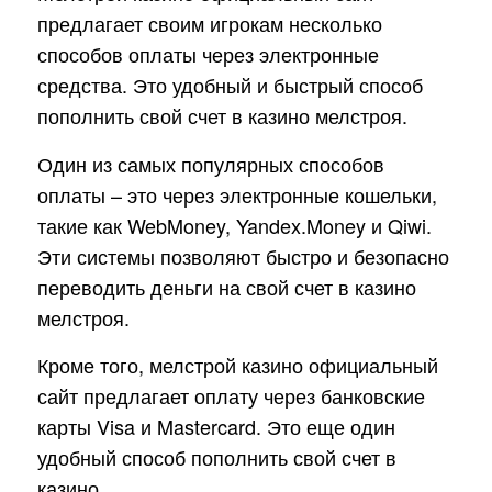
предлагает своим игрокам несколько
способов оплаты через электронные
средства. Это удобный и быстрый способ
пополнить свой счет в казино мелстроя.
Один из самых популярных способов
оплаты – это через электронные кошельки,
такие как WebMoney, Yandex.Money и Qiwi.
Эти системы позволяют быстро и безопасно
переводить деньги на свой счет в казино
мелстроя.
Кроме того, мелстрой казино официальный
сайт предлагает оплату через банковские
карты Visa и Mastercard. Это еще один
удобный способ пополнить свой счет в
казино.