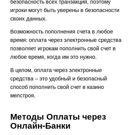
безопасность всех транзакций, поэтому
игроки могут быть уверены в безопасности
своих данных.
Возможность пополнения счета в любое
время: оплата через электронные средства
позволяет игрокам пополнить свой счет в
любое время, когда им это нужно.
В целом, оплата через электронные
средства – это удобный и безопасный
способ пополнить свой счет в казино
мелстроя.
Методы Оплаты через
Онлайн-Банки