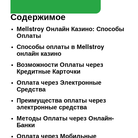
Содержимое
Мellstroy Онлайн Казино: Способы
Оплаты
Способы оплаты в Мellstroy
онлайн казино
Возможности Оплаты через
Кредитные Карточки
Оплата через Электронные
Средства
Преимущества оплаты через
электронные средства
Методы Оплаты через Онлайн-
Банки
Оплата через Мобильные