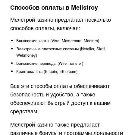
Способов оплаты в Mellstroy
Мелстрой казино предлагает несколько
способов оплаты, включая:
Банковские карты (Visa, Mastercard, Maestro)
Электронные платежные системы (Neteller, Skrill,
Webmoney)
Банковские переводы (Wire Transfer)
Криптовалюта (Bitcoin, Ethereum)
Все эти способы оплаты обеспечивают
безопасность и удобство, а также
обеспечивают быстрый доступ к вашим
средствам.
Мелстрой казино также предлагает
различные бонусы и программы лояльности