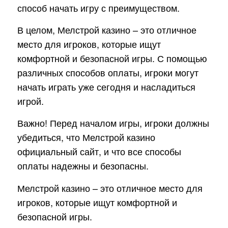
способ начать игру с преимуществом.
В целом, Мелстрой казино – это отличное
место для игроков, которые ищут
комфортной и безопасной игры. С помощью
различных способов оплаты, игроки могут
начать играть уже сегодня и насладиться
игрой.
Важно! Перед началом игры, игроки должны
убедиться, что Мелстрой казино
официальный сайт, и что все способы
оплаты надежны и безопасны.
Мелстрой казино – это отличное место для
игроков, которые ищут комфортной и
безопасной игры.