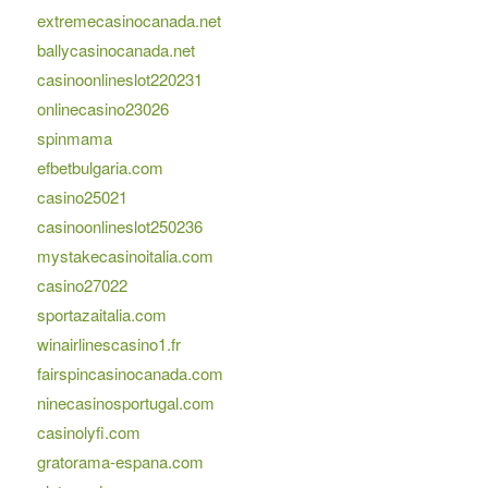
extremecasinocanada.net
ballycasinocanada.net
casinoonlineslot220231
onlinecasino23026
spinmama
efbetbulgaria.com
casino25021
casinoonlineslot250236
mystakecasinoitalia.com
casino27022
sportazaitalia.com
winairlinescasino1.fr
fairspincasinocanada.com
ninecasinosportugal.com
casinolyfi.com
gratorama-espana.com