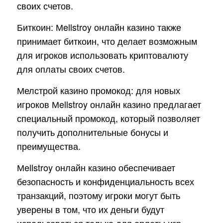
своих счетов.
Биткоин: Мellstroy онлайн казино также
принимает биткоин, что делает возможным
для игроков использовать криптовалюту
для оплаты своих счетов.
Мелстрой казино промокод: для новых
игроков Мellstroy онлайн казино предлагает
специальный промокод, который позволяет
получить дополнительные бонусы и
преимущества.
Мellstroy онлайн казино обеспечивает
безопасность и конфиденциальность всех
транзакций, поэтому игроки могут быть
уверены в том, что их деньги будут