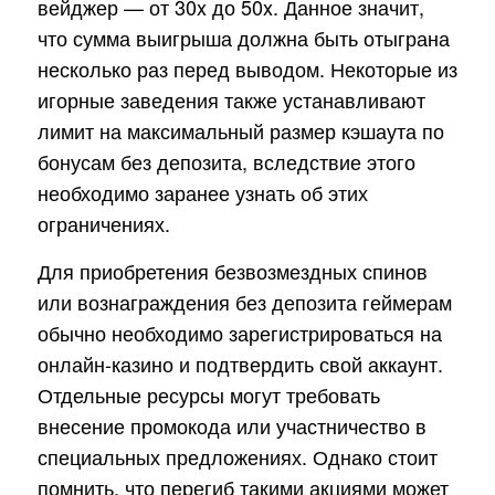
вейджер — от 30x до 50x. Данное значит,
что сумма выигрыша должна быть отыграна
несколько раз перед выводом. Некоторые из
игорные заведения также устанавливают
лимит на максимальный размер кэшаута по
бонусам без депозита, вследствие этого
необходимо заранее узнать об этих
ограничениях.
Для приобретения безвозмездных спинов
или вознаграждения без депозита геймерам
обычно необходимо зарегистрироваться на
онлайн-казино и подтвердить свой аккаунт.
Отдельные ресурсы могут требовать
внесение промокода или участничество в
специальных предложениях. Однако стоит
помнить, что перегиб такими акциями может