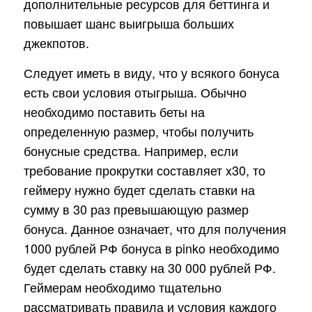
дополнительные ресурсов для беттинга и
повышает шанс выигрыша больших
джекпотов.
Следует иметь в виду, что у всякого бонуса
есть свои условия отыгрыша. Обычно
необходимо поставить беты на
определенную размер, чтобы получить
бонусные средства. Например, если
требование прокрутки составляет x30, то
геймеру нужно будет сделать ставки на
сумму в 30 раз превышающую размер
бонуса. Данное означает, что для получения
1000 рублей РФ бонуса в pinko необходимо
будет сделать ставку на 30 000 рублей РФ.
Геймерам необходимо тщательно
рассматривать правила и условия каждого