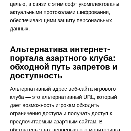
целью, в связи с этим софт укомплектованы
актуальными протоколами шифрования,
обеспечивающими защиту персональных
данных.
Альтернатива интернет-
портала азартного клуба:
обходной путь запретов и
доступность
Альтернативный адрес веб-сайта игрового
клуба — это альтернативный URL, который
дает возможность игрокам обходить
ограничения доступа и получать доступ к
предпочитаемым азартным сайтам. В
обстоятельствах непрерывного мониторинга