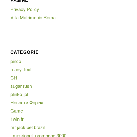
PAGINE
Privacy Policy
Villa Matrimonio Roma
CATEGORIE
pinco
ready_text
CH
sugar rush
plinko_pl
Новости Форекс
Game
1win fr
mr jack bet brazil
t.mesriobet_promocod 3000