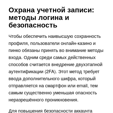
Охрана учетной записи:
методы логина и
безопасность
Чтобы обеспечить наивысшую сохранность
профиля, пользователи онлайн-казино и
пинко обязаны принять во внимание методы
входа. Одним среди самых действенных
способов считается внедрение двухэтапной
аутентификации (2FA). Этот метод требует
ввода дополнительного шифра, который
отправляется на смартфон или email, тем
самым существенно уменьшая опасность
неразрешённого проникновения.
Для повышения безопасности аккаунта