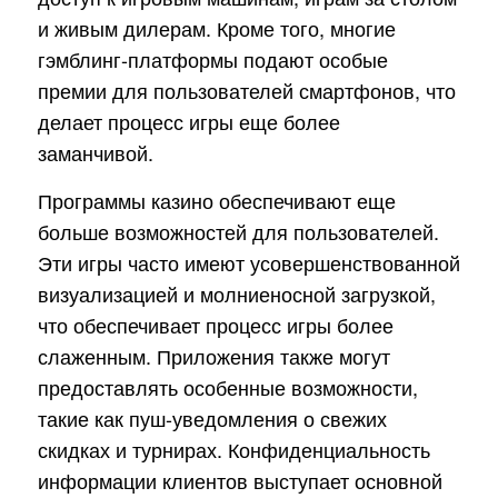
и живым дилерам. Кроме того, многие
гэмблинг-платформы подают особые
премии для пользователей смартфонов, что
делает процесс игры еще более
заманчивой.
Программы казино обеспечивают еще
больше возможностей для пользователей.
Эти игры часто имеют усовершенствованной
визуализацией и молниеносной загрузкой,
что обеспечивает процесс игры более
слаженным. Приложения также могут
предоставлять особенные возможности,
такие как пуш-уведомления о свежих
скидках и турнирах. Конфиденциальность
информации клиентов выступает основной