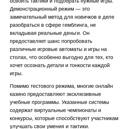
освоить тактики и подобрать нужные игры.
Демонстрационный режим — это
замечательный метод для новичков в деле
разобраться в сфере гемблинга, не
вкладывая реальные деньги. Он
предоставляет шанс попробовать
различные игровые автоматы и игры на
столах, что особенно выгодно для тех, кто
хочет осознать детали и тонкости каждой
игры.
Помимо тестового режима, многие онлайн
казино предоставляют эксклюзивные
учебные программы. Указанные системы
содержат виртуальные чемпионаты и
конкурсы, которые способствуют участникам
улучшать свои умения и тактики.