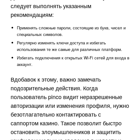
следует выполнять указанным
рекомендациям:
Применять сложные пароли, состоящие из букв, чисел и
специальных символов.
Регулярно изменять ключи доступа и избегать
использования те же самые для различных платформ.
Избегать подключения к открытых Wi-Fi сетей для входа в
аккаунт.
Вдобавок к этому, важно замечать
подозрительные действия. Когда
пользователь pinco видит неразрешенные
авторизации или изменения профиля, нужно
безотлагательно контактировать с
саппортом казино. Такое позволит быстро
остановить злоумышленников и защитить