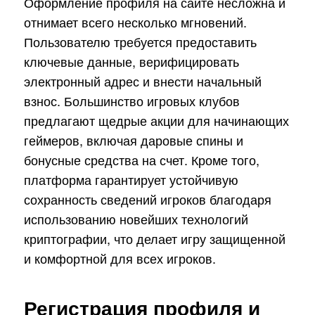
Оформление профиля на сайте несложна и
отнимает всего несколько мгновений.
Пользователю требуется предоставить
ключевые данные, верифицировать
электронный адрес и внести начальный
взнос. Большинство игровых клубов
предлагают щедрые акции для начинающих
геймеров, включая даровые спины и
бонусные средства на счет. Кроме того,
платформа гарантирует устойчивую
сохранность сведений игроков благодаря
использованию новейших технологий
криптографии, что делает игру защищенной
и комфортной для всех игроков.
Регистрация профиля и