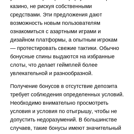
казино, не рискуя собственными
средствами. Эти предложения дают
возможность новым пользователям
ознакомиться с азартными играми и
дизайном платформы, а опытным игрокам
— протестировать свежие тактики. Обычно
бонусные спины выдаются на избранные
слоты, что делает геймплей более
увлекательной и разнообразной.
Получение бонусов в отсутствие депозита
требует соблюдения определенных условий.
Необходимо внимательно просмотреть
условия и условия по отыгрышу, чтобы не
допустить недоразумений. В большинстве
случаев, такие бонусы имеют значительный