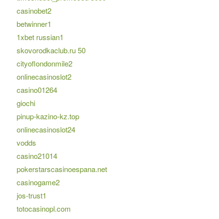
casinobet2
betwinner1
1xbet russian1
skovorodkaclub.ru 50
cityoflondonmile2
onlinecasinoslot2
casino01264
giochi
pinup-kazino-kz.top
onlinecasinoslot24
vodds
casino21014
pokerstarscasinoespana.net
casinogame2
jos-trust1
totocasinopl.com