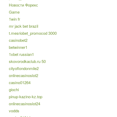
Новости Форекс
Game
1win fr
mr jack bet brazil
t.mesriobet_promocod 3000
casinobet2
betwinner1
1xbet russian1
skovorodkaclub.ru 50
cityoflondonmile2
onlinecasinoslot2
casino01264
giochi
pinup-kazino-kz.top
onlinecasinoslot24
vodds