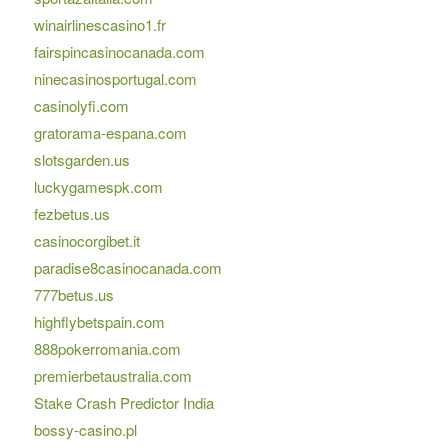
winairlinescasino1.fr
fairspincasinocanada.com
ninecasinosportugal.com
casinolyfi.com
gratorama-espana.com
slotsgarden.us
luckygamespk.com
fezbetus.us
casinocorgibet.it
paradise8casinocanada.com
777betus.us
highflybetspain.com
888pokerromania.com
premierbetaustralia.com
Stake Crash Predictor India
bossy-casino.pl