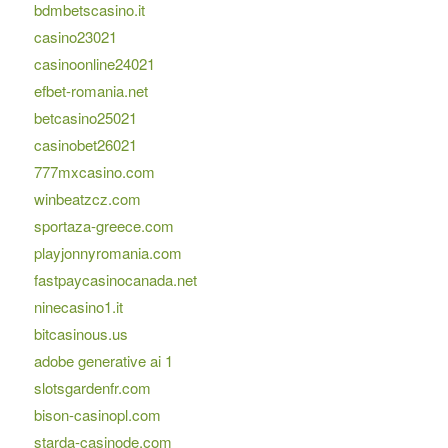
bdmbetscasino.it
casino23021
casinoonline24021
efbet-romania.net
betcasino25021
casinobet26021
777mxcasino.com
winbeatzcz.com
sportaza-greece.com
playjonnyromania.com
fastpaycasinocanada.net
ninecasino1.it
bitcasinous.us
adobe generative ai 1
slotsgardenfr.com
bison-casinopl.com
starda-casinode.com