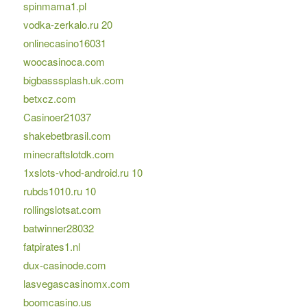
spinmama1.pl
vodka-zerkalo.ru 20
onlinecasino16031
woocasinoca.com
bigbasssplash.uk.com
betxcz.com
Casinoer21037
shakebetbrasil.com
minecraftslotdk.com
1xslots-vhod-android.ru 10
rubds1010.ru 10
rollingslotsat.com
batwinner28032
fatpirates1.nl
dux-casinode.com
lasvegascasinomx.com
boomcasino.us