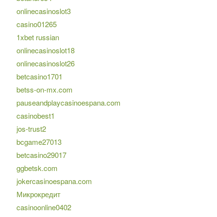
onlinecasinoslot3
casino01265
1xbet russian
onlinecasinoslot18
onlinecasinoslot26
betcasino1701
betss-on-mx.com
pauseandplaycasinoespana.com
casinobest1
jos-trust2
bcgame27013
betcasino29017
ggbetsk.com
jokercasinoespana.com
Микрокредит
casinoonline0402