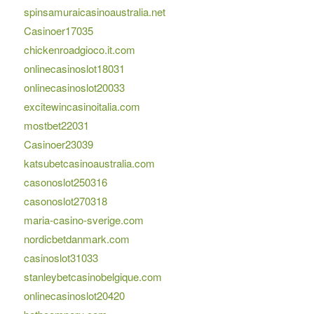
spinsamuraicasinoaustralia.net
Casinoer17035
chickenroadgioco.it.com
onlinecasinoslot18031
onlinecasinoslot20033
excitewincasinoitalia.com
mostbet22031
Casinoer23039
katsubetcasinoaustralia.com
casonoslot250316
casonoslot270318
maria-casino-sverige.com
nordicbetdanmark.com
casinoslot31033
stanleybetcasinobelgique.com
onlinecasinoslot20420