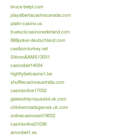
bruce-betpl.com
playalbertacasinocanada.com
platin-casino.us
trueluckcasinonederland.com
888poker-deutschland.com
casibomturkey.net
SitinonAAMS13031
casinobet14034
highflybetcasino1.be
shufflecasinoaustralia.com
casinionline17032
gatesofolympusslot.uk.com
chickenroadsgames.uk.com
onlinecasinoslot19032
casinionline21036
amonbet1.es