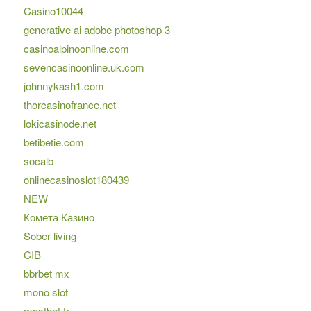
Casino10044
generative ai adobe photoshop 3
casinoalpinoonline.com
sevencasinoonline.uk.com
johnnykash1.com
thorcasinofrance.net
lokicasinode.net
betibetie.com
socalb
onlinecasinoslot180439
NEW
Комета Казино
Sober living
CIB
bbrbet mx
mono slot
mostbet tr