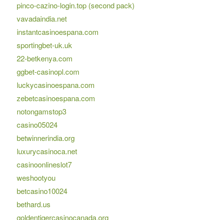
pinco-cazino-login.top (second pack)
vavadaindia.net
instantcasinoespana.com
sportingbet-uk.uk
22-betkenya.com
ggbet-casinopl.com
luckycasinoespana.com
zebetcasinoespana.com
notongamstop3
casino05024
betwinnerindia.org
luxurycasinoca.net
casinoonlineslot7
weshootyou
betcasino10024
bethard.us
goldentigercasinocanada.org