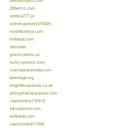
betboomperu.com
22betmz.com
slottica777.pl
onlinecasinoslot70424
mybetturkiye.com
fonbetat.com
damadei
grand-casino.us
lucky-spinsnz.com
maxispinaustralia.com
ibetnorge.org
kinghillscasinouk.co.uk
johnnykashaucasino.com
casinionline130415
lokicasinonl.com
betibetat.com
casinoonline17042