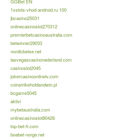
GGBet EN
1xslots-vhod-android.ru 100
jbcasino25031
onlinecasinoslot270312
premierbetcasinoaustralia.com
betwinner29033
nordicbetse.net
lasvegascasinonederland.com
casinoslot2045
jokercasinoonlinelv.com
coinstrikeholdandwin.pl
bcgame5045
aktivi
mybetaustralia.com
onlinecasinoslot80426
top-bet-fr.com
boabet-norge.net