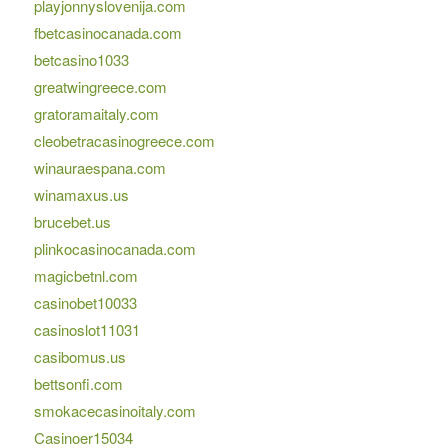
playjonnyslovenija.com
fbetcasinocanada.com
betcasino1033
greatwingreece.com
gratoramaitaly.com
cleobetracasinogreece.com
winauraespana.com
winamaxus.us
brucebet.us
plinkocasinocanada.com
magicbetnl.com
casinobet10033
casinoslot11031
casibomus.us
bettsonfi.com
smokacecasinoitaly.com
Casinoer15034