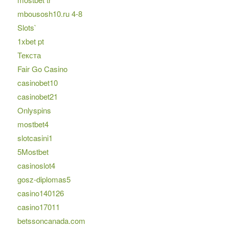
mbousosh10.ru 4-8
Slots`
1xbet pt
Текста
Fair Go Casino
casinobet10
casinobet21
Onlyspins
mostbet4
slotcasini1
5Mostbet
casinoslot4
gosz-diplomas5
casino140126
casino17011
betssoncanada.com