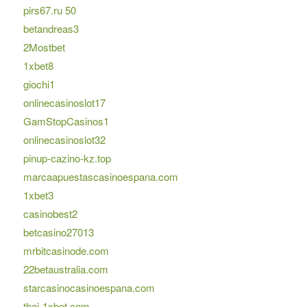
pirs67.ru 50
betandreas3
2Mostbet
1xbet8
giochi1
onlinecasinoslot17
GamStopCasinos1
onlinecasinoslot32
pinup-cazino-kz.top
marcaapuestascasinoespana.com
1xbet3
casinobest2
betcasino27013
mrbitcasinode.com
22betaustralia.com
starcasinocasinoespana.com
thai-1xbet.com