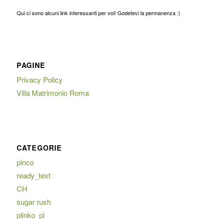
Qui ci sono alcuni link interessanti per voi! Godetevi la permanenza :)
PAGINE
Privacy Policy
Villa Matrimonio Roma
CATEGORIE
pinco
ready_text
CH
sugar rush
plinko_pl