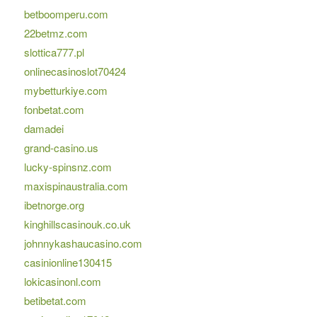
betboomperu.com
22betmz.com
slottica777.pl
onlinecasinoslot70424
mybetturkiye.com
fonbetat.com
damadei
grand-casino.us
lucky-spinsnz.com
maxispinaustralia.com
ibetnorge.org
kinghillscasinouk.co.uk
johnnykashaucasino.com
casinionline130415
lokicasinonl.com
betibetat.com