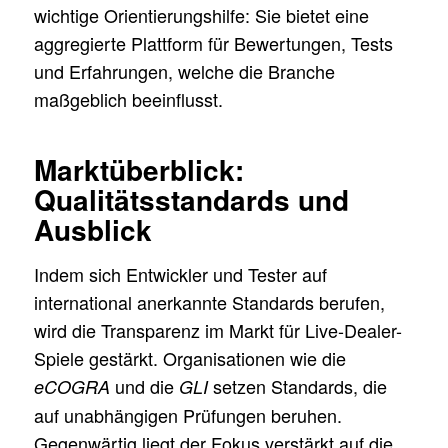
wichtige Orientierungshilfe: Sie bietet eine
aggregierte Plattform für Bewertungen, Tests
und Erfahrungen, welche die Branche
maßgeblich beeinflusst.
Marktüberblick:
Qualitätsstandards und
Ausblick
Indem sich Entwickler und Tester auf
international anerkannte Standards berufen,
wird die Transparenz im Markt für Live-Dealer-
Spiele gestärkt. Organisationen wie die
und die
setzen Standards, die
eCOGRA
GLI
auf unabhängigen Prüfungen beruhen.
Gegenwärtig liegt der Fokus verstärkt auf die