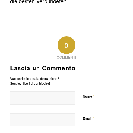
die besten Verbündeten.
0
COMMENTI
Lascia un Commento
Vuoi partecipare alla discussione?
Sentitevi liberi di contribuire!
*
Nome
*
Email