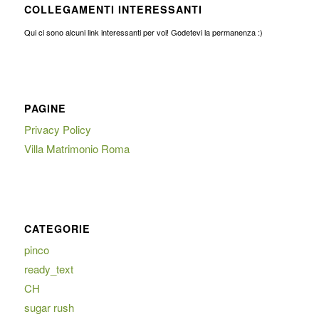
COLLEGAMENTI INTERESSANTI
Qui ci sono alcuni link interessanti per voi! Godetevi la permanenza :)
PAGINE
Privacy Policy
Villa Matrimonio Roma
CATEGORIE
pinco
ready_text
CH
sugar rush