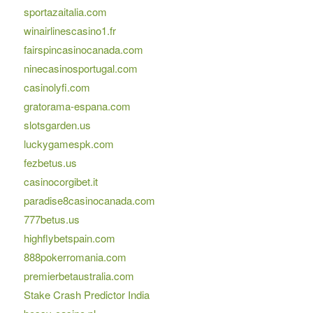
sportazaitalia.com
winairlinescasino1.fr
fairspincasinocanada.com
ninecasinosportugal.com
casinolyfi.com
gratorama-espana.com
slotsgarden.us
luckygamespk.com
fezbetus.us
casinocorgibet.it
paradise8casinocanada.com
777betus.us
highflybetspain.com
888pokerromania.com
premierbetaustralia.com
Stake Crash Predictor India