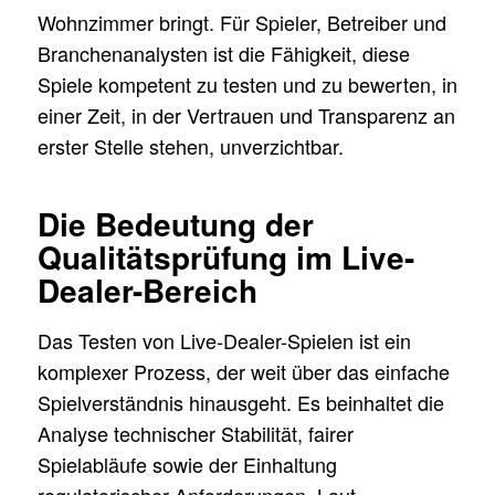
Wohnzimmer bringt. Für Spieler, Betreiber und
Branchenanalysten ist die Fähigkeit, diese
Spiele kompetent zu testen und zu bewerten, in
einer Zeit, in der Vertrauen und Transparenz an
erster Stelle stehen, unverzichtbar.
Die Bedeutung der
Qualitätsprüfung im Live-
Dealer-Bereich
Das Testen von Live-Dealer-Spielen ist ein
komplexer Prozess, der weit über das einfache
Spielverständnis hinausgeht. Es beinhaltet die
Analyse technischer Stabilität, fairer
Spielabläufe sowie der Einhaltung
regulatorischer Anforderungen. Laut