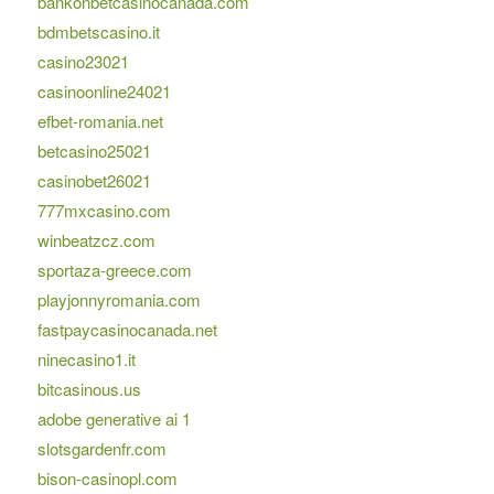
bankonbetcasinocanada.com
bdmbetscasino.it
casino23021
casinoonline24021
efbet-romania.net
betcasino25021
casinobet26021
777mxcasino.com
winbeatzcz.com
sportaza-greece.com
playjonnyromania.com
fastpaycasinocanada.net
ninecasino1.it
bitcasinous.us
adobe generative ai 1
slotsgardenfr.com
bison-casinopl.com