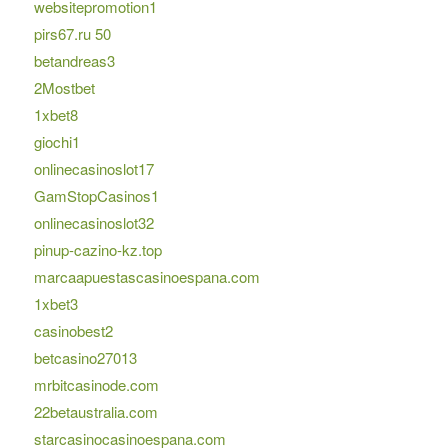
websitepromotion1
pirs67.ru 50
betandreas3
2Mostbet
1xbet8
giochi1
onlinecasinoslot17
GamStopCasinos1
onlinecasinoslot32
pinup-cazino-kz.top
marcaapuestascasinoespana.com
1xbet3
casinobest2
betcasino27013
mrbitcasinode.com
22betaustralia.com
starcasinocasinoespana.com