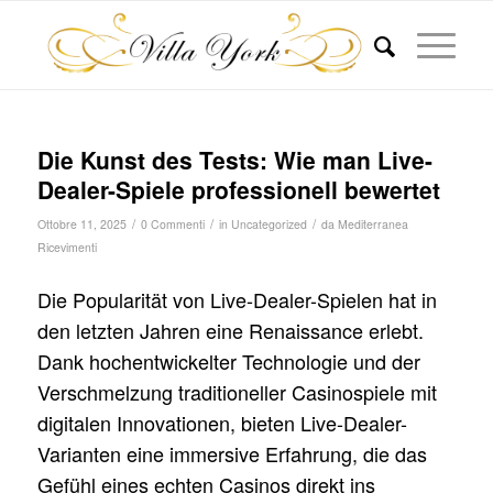
Die Kunst des Tests: Wie man Live-
Dealer-Spiele professionell bewertet
/
/
/
Ottobre 11, 2025
0 Commenti
in
Uncategorized
da
Mediterranea
Ricevimenti
Die Popularität von Live-Dealer-Spielen hat in
den letzten Jahren eine Renaissance erlebt.
Dank hochentwickelter Technologie und der
Verschmelzung traditioneller Casinospiele mit
digitalen Innovationen, bieten Live-Dealer-
Varianten eine immersive Erfahrung, die das
Gefühl eines echten Casinos direkt ins