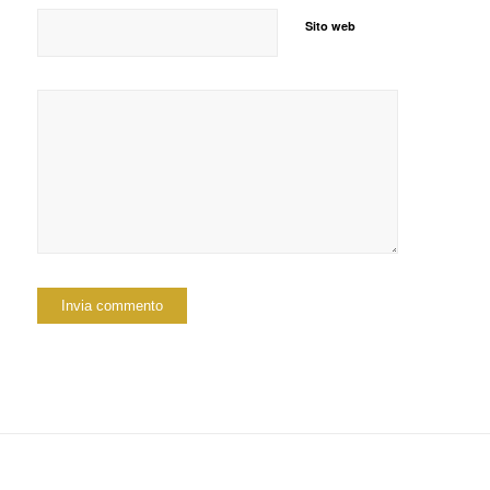
Sito web