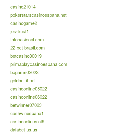
casino21014
pokerstarscasinoespana.net
casinogame2
jos-trust1
totocasinopl.com
22-bet-brasil.com
betcasino30019
primaplaycasinoespana.com
bcgame02023
goldbet-it.net
casinoonline05022
casinoonline06022
betwinner07023
cashwinespana1
casinoonlineslot9
dafabet-us.us