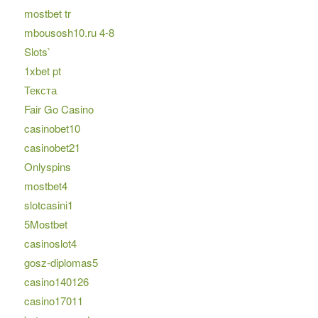
mostbet tr
mbousosh10.ru 4-8
Slots`
1xbet pt
Текста
Fair Go Casino
casinobet10
casinobet21
Onlyspins
mostbet4
slotcasini1
5Mostbet
casinoslot4
gosz-diplomas5
casino140126
casino17011