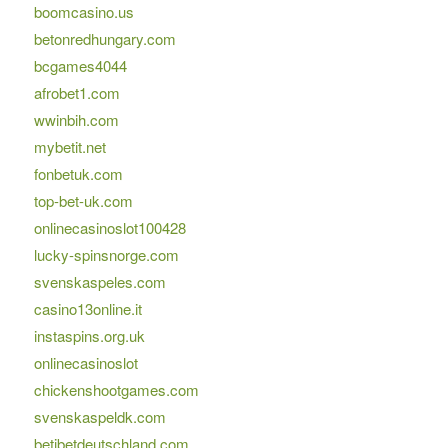
boomcasino.us
betonredhungary.com
bcgames4044
afrobet1.com
wwinbih.com
mybetit.net
fonbetuk.com
top-bet-uk.com
onlinecasinoslot100428
lucky-spinsnorge.com
svenskaspeles.com
casino13online.it
instaspins.org.uk
onlinecasinoslot
chickenshootgames.com
svenskaspeldk.com
betibetdeutschland.com