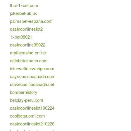
thai-1xbet.com
jokerbet-uk.uk
palmsbet-espana.com
casinoonlineslot2
1xbet08021
casinoonline09022
mafiacasino-online
dafabetespana.com
interwettensverige.com
dayscasinocanada.com
stakecasinocanada.net
bomberhistory
betplay-peru.com
casinoonlineslot190224
coolbetsuomi.com
casinoonlineslot210228