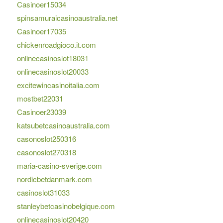
Casinoer15034
spinsamuraicasinoaustralia.net
Casinoer17035
chickenroadgioco.it.com
onlinecasinoslot18031
onlinecasinoslot20033
excitewincasinoitalia.com
mostbet22031
Casinoer23039
katsubetcasinoaustralia.com
casonoslot250316
casonoslot270318
maria-casino-sverige.com
nordicbetdanmark.com
casinoslot31033
stanleybetcasinobelgique.com
onlinecasinoslot20420