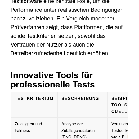
Testsoftware eine zentrale Rolle, um die
Performance unter realistischen Bedingungen
nachzuvollziehen. Ein Vergleich moderner
Prüfverfahren zeigt, dass Plattformen, die auf
solide Testkriterien setzen, sowohl das
Vertrauen der Nutzer als auch die
Betreiberzufriedenheit deutlich erhöhen.
Innovative Tools für
professionelle Tests
TESTKRITERIUM
BESCHREIBUNG
BEISPIEL-
TOOLS /
QUELLEN
Zufälligkeit und
Analyse der
Verifizierte
Fairness
Zufallsgeneratoren
Testsoftware,
(RNG, DRNG),
wie z.B.
live