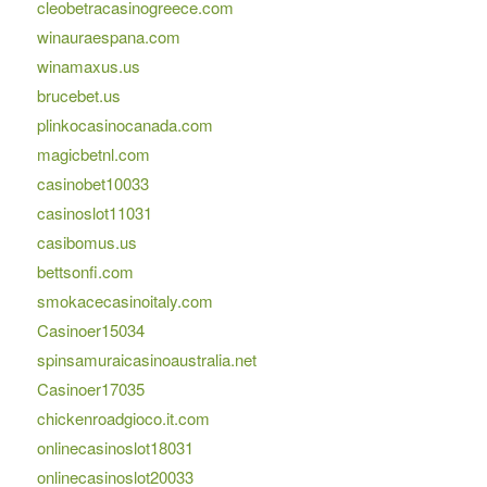
cleobetracasinogreece.com
winauraespana.com
winamaxus.us
brucebet.us
plinkocasinocanada.com
magicbetnl.com
casinobet10033
casinoslot11031
casibomus.us
bettsonfi.com
smokacecasinoitaly.com
Casinoer15034
spinsamuraicasinoaustralia.net
Casinoer17035
chickenroadgioco.it.com
onlinecasinoslot18031
onlinecasinoslot20033