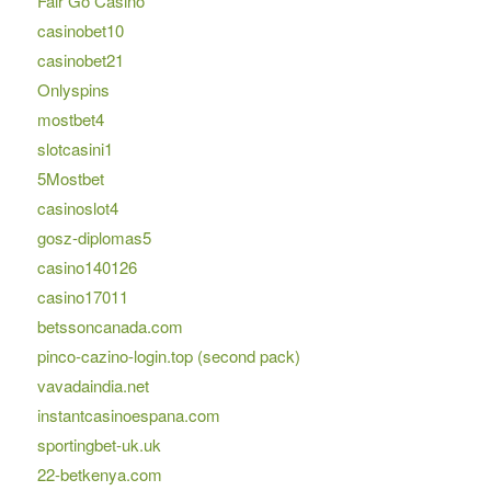
Fair Go Casino
casinobet10
casinobet21
Onlyspins
mostbet4
slotcasini1
5Mostbet
casinoslot4
gosz-diplomas5
casino140126
casino17011
betssoncanada.com
pinco-cazino-login.top (second pack)
vavadaindia.net
instantcasinoespana.com
sportingbet-uk.uk
22-betkenya.com