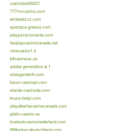
casinobet26021
777mxcasino.com
winbeatzcz.com
sportaza-greece.com
playjonnyromania.com
fastpaycasinocanada.net
ninecasino1.it
bitcasinous.us
adobe generative ai 1
slotsgardenfr.com
bison-casinopl.com
starda-casinode.com
bruce-betpl.com
playalbertacasinocanada.com
platin-casino.us
trueluckcasinonederland.com
888poker-deutschland.com