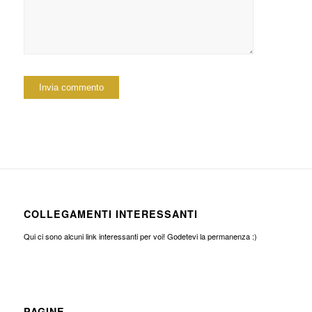
COLLEGAMENTI INTERESSANTI
Qui ci sono alcuni link interessanti per voi! Godetevi la permanenza :)
PAGINE