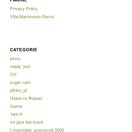
Privacy Policy
Villa Matrimonio Roma
CATEGORIE
pinco
ready_text
CH
sugar rush
plinko_pl
Новости Форекс
Game
1win fr
mr jack bet brazil
t.mesriobet_promocod 3000