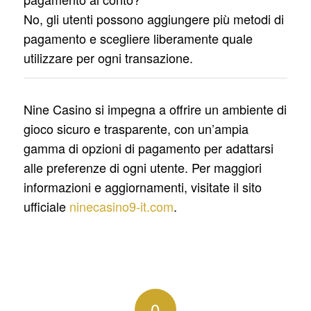
No, gli utenti possono aggiungere più metodi di
pagamento e scegliere liberamente quale
utilizzare per ogni transazione.
Nine Casino si impegna a offrire un ambiente di
gioco sicuro e trasparente, con un’ampia
gamma di opzioni di pagamento per adattarsi
alle preferenze di ogni utente. Per maggiori
informazioni e aggiornamenti, visitate il sito
ufficiale
ninecasino9-it.com
.
0