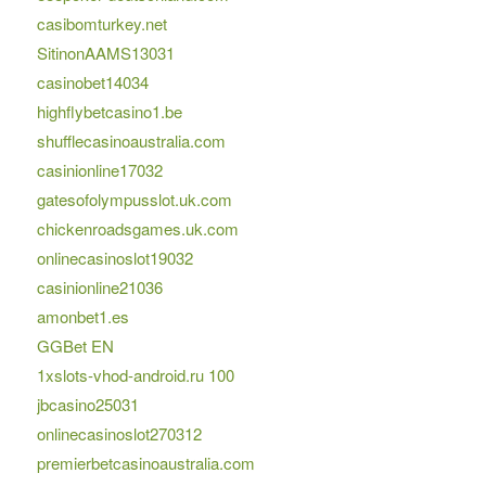
casibomturkey.net
SitinonAAMS13031
casinobet14034
highflybetcasino1.be
shufflecasinoaustralia.com
casinionline17032
gatesofolympusslot.uk.com
chickenroadsgames.uk.com
onlinecasinoslot19032
casinionline21036
amonbet1.es
GGBet EN
1xslots-vhod-android.ru 100
jbcasino25031
onlinecasinoslot270312
premierbetcasinoaustralia.com