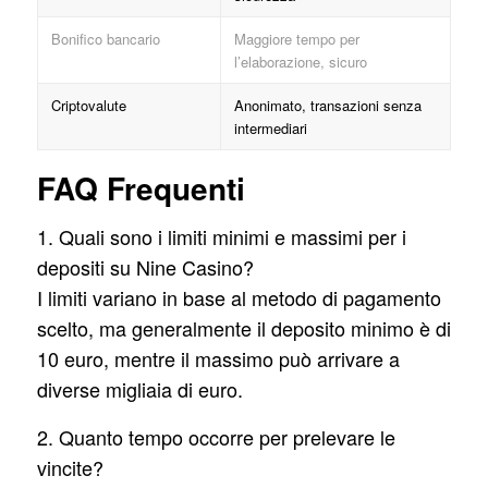
Bonifico bancario
Maggiore tempo per
l’elaborazione, sicuro
Criptovalute
Anonimato, transazioni senza
intermediari
FAQ Frequenti
1. Quali sono i limiti minimi e massimi per i
depositi su Nine Casino?
I limiti variano in base al metodo di pagamento
scelto, ma generalmente il deposito minimo è di
10 euro, mentre il massimo può arrivare a
diverse migliaia di euro.
2. Quanto tempo occorre per prelevare le
vincite?