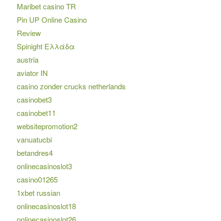
Maribet casino TR
Pin UP Online Casino
Review
Spinight Ελλάδα
austria
aviator IN
casino zonder crucks netherlands
casinobet3
casinobet11
websitepromotion2
vanuatucbi
betandres4
onlinecasinoslot3
casino01265
1xbet russian
onlinecasinoslot18
onlinecasinoslot26