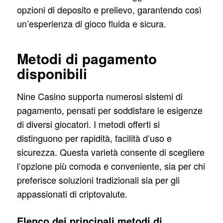
opzioni di deposito e prelievo, garantendo così
un’esperienza di gioco fluida e sicura.
Metodi di pagamento
disponibili
Nine Casino supporta numerosi sistemi di
pagamento, pensati per soddisfare le esigenze
di diversi giocatori. I metodi offerti si
distinguono per rapidità, facilità d’uso e
sicurezza. Questa varietà consente di scegliere
l’opzione più comoda e conveniente, sia per chi
preferisce soluzioni tradizionali sia per gli
appassionati di criptovalute.
Elenco dei principali metodi di