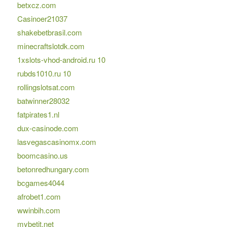
betxcz.com
Casinoer21037
shakebetbrasil.com
minecraftslotdk.com
1xslots-vhod-android.ru 10
rubds1010.ru 10
rollingslotsat.com
batwinner28032
fatpirates1.nl
dux-casinode.com
lasvegascasinomx.com
boomcasino.us
betonredhungary.com
bcgames4044
afrobet1.com
wwinbih.com
mybetit.net