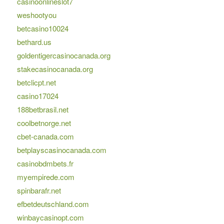
casinoonlineslot7
weshootyou
betcasino10024
bethard.us
goldentigercasinocanada.org
stakecasinocanada.org
betclicpt.net
casino17024
188betbrasil.net
coolbetnorge.net
cbet-canada.com
betplayscasinocanada.com
casinobdmbets.fr
myempirede.com
spinbarafr.net
efbetdeutschland.com
winbaycasinopt.com