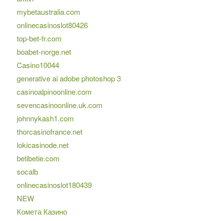
mybetaustralia.com
onlinecasinoslot80426
top-bet-fr.com
boabet-norge.net
Casino10044
generative ai adobe photoshop 3
casinoalpinoonline.com
sevencasinoonline.uk.com
johnnykash1.com
thorcasinofrance.net
lokicasinode.net
betibetie.com
socalb
onlinecasinoslot180439
NEW
Комета Казино