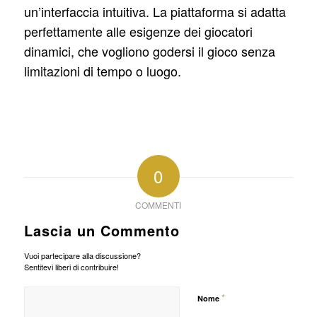
un’interfaccia intuitiva. La piattaforma si adatta
perfettamente alle esigenze dei giocatori
dinamici, che vogliono godersi il gioco senza
limitazioni di tempo o luogo.
0
COMMENTI
Lascia un Commento
Vuoi partecipare alla discussione?
Sentitevi liberi di contribuire!
*
Nome