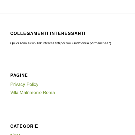
COLLEGAMENTI INTERESSANTI
Qui ci sono alcuni link interessanti per voi! Godetevi la permanenza :)
PAGINE
Privacy Policy
Villa Matrimonio Roma
CATEGORIE
pinco