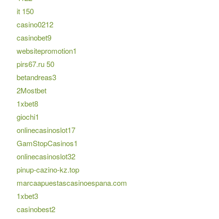
it 150
casino0212
casinobet9
websitepromotion1
pirs67.ru 50
betandreas3
2Mostbet
1xbet8
giochi1
onlinecasinoslot17
GamStopCasinos1
onlinecasinoslot32
pinup-cazino-kz.top
marcaapuestascasinoespana.com
1xbet3
casinobest2