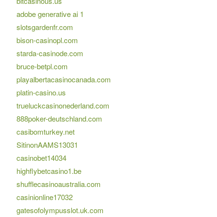
bitcasinous.us
adobe generative ai 1
slotsgardenfr.com
bison-casinopl.com
starda-casinode.com
bruce-betpl.com
playalbertacasinocanada.com
platin-casino.us
trueluckcasinonederland.com
888poker-deutschland.com
casibomturkey.net
SitinonAAMS13031
casinobet14034
highflybetcasino1.be
shufflecasinoaustralia.com
casinionline17032
gatesofolympusslot.uk.com