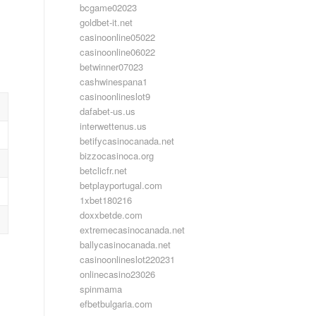
bcgame02023
goldbet-it.net
casinoonline05022
casinoonline06022
betwinner07023
cashwinespana1
casinoonlineslot9
dafabet-us.us
interwettenus.us
betifycasinocanada.net
bizzocasinoca.org
betclicfr.net
betplayportugal.com
1xbet180216
doxxbetde.com
extremecasinocanada.net
ballycasinocanada.net
casinoonlineslot220231
onlinecasino23026
spinmama
efbetbulgaria.com