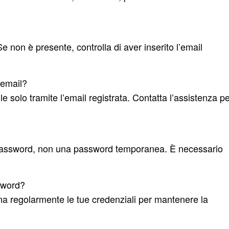
e non è presente, controlla di aver inserito l’email
 email?
le solo tramite l’email registrata. Contatta l’assistenza p
 password, non una password temporanea. È necessario
sword?
na regolarmente le tue credenziali per mantenere la