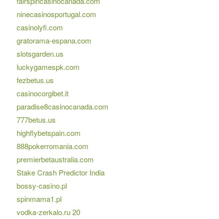
fairspincasinocanada.com
ninecasinosportugal.com
casinolyfi.com
gratorama-espana.com
slotsgarden.us
luckygamespk.com
fezbetus.us
casinocorgibet.it
paradise8casinocanada.com
777betus.us
highflybetspain.com
888pokerromania.com
premierbetaustralia.com
Stake Crash Predictor India
bossy-casino.pl
spinmama1.pl
vodka-zerkalo.ru 20