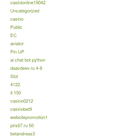
casinionline19042
Uncategorized
casino
Public
EC
aviator
Pin UP
ai chat bot python
daavdeev.ru 4-8
Slot
4122
it 150
casino0212
casinobet9
websitepromotion1
pirs67.ru 50
betandreas3