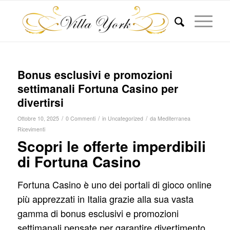
Bonus esclusivi e promozioni
settimanali Fortuna Casino per
divertirsi
/
/
/
Ottobre 10, 2025
0 Commenti
in
Uncategorized
da
Mediterranea
Ricevimenti
Scopri le offerte imperdibili
di Fortuna Casino
Fortuna Casino è uno dei portali di gioco online
più apprezzati in Italia grazie alla sua vasta
gamma di bonus esclusivi e promozioni
settimanali pensate per garantire divertimento