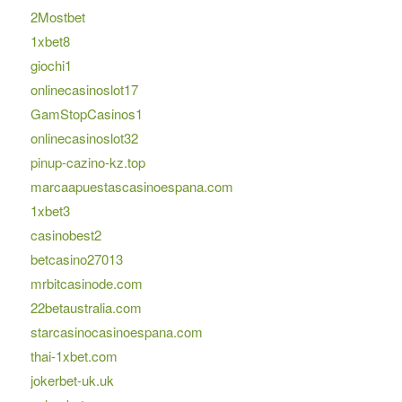
2Mostbet
1xbet8
giochi1
onlinecasinoslot17
GamStopCasinos1
onlinecasinoslot32
pinup-cazino-kz.top
marcaapuestascasinoespana.com
1xbet3
casinobest2
betcasino27013
mrbitcasinode.com
22betaustralia.com
starcasinocasinoespana.com
thai-1xbet.com
jokerbet-uk.uk