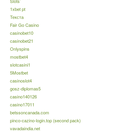
Slots`
1xbet pt
Текста
Fair Go Casino
casinobet10
casinobet21
Onlyspins
mostbet4
slotcasini1
5Mostbet
casinoslot4
gosz-diplomas5
casino140126
casino17011
betssoncanada.com
pinco-cazino-login.top (second pack)
vavadaindia.net