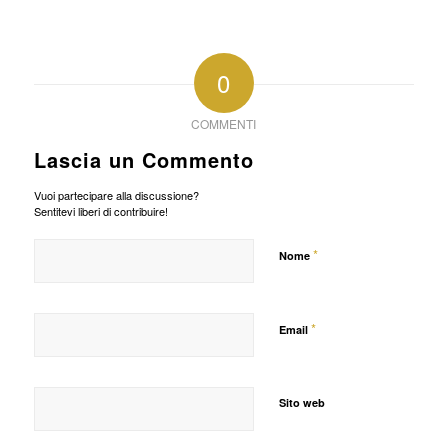
0
COMMENTI
Lascia un Commento
Vuoi partecipare alla discussione?
Sentitevi liberi di contribuire!
*
Nome
*
Email
Sito web