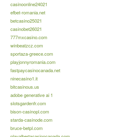
casinoonline24021
efbet-romania.net
betcasino25021
casinobet26021
777mxcasino.com
winbeatzcz.com
sportaza-greece.com
playjonnyromania.com
fastpaycasinocanada.net
ninecasino1.it
bitcasinous.us
adobe generative ai 1
slotsgardenfr.com
bison-casinopl.com
starda-casinode.com
bruce-betpl.com
playalbertacasinocanada.com