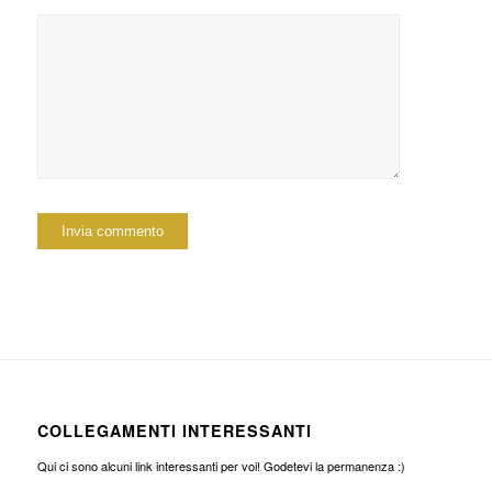
COLLEGAMENTI INTERESSANTI
Qui ci sono alcuni link interessanti per voi! Godetevi la permanenza :)