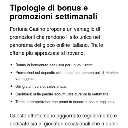
Tipologie di bonus e
promozioni settimanali
Fortuna Casino propone un ventaglio di
promozioni che rendono il sito unico nel
panorama del gioco online italiano. Tra le
offerte più apprezzate si trovano:
Bonus di benvenuto esclusivi per i nuovi iscritti.
Promozioni sul deposito settimanali con percentuali di ricarica
vantaggiose.
Giri gratuiti su slot selezionate.
Cashback sulle perdite accumulate durante la settimana.
Tornei e competizioni con premi in denaro e bonus aggiuntivi.
Queste offerte sono aggiornate regolarmente e
dedicate sia ai giocatori occasionali che a quelli