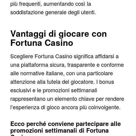
più frequenti, aumentando così la
soddisfazione generale degli utenti.
Vantaggi di giocare con
Fortuna Casino
Scegliere Fortuna Casino significa affidarsi a
una piattaforma sicura, trasparente e conforme
alle normative italiane, con una particolare
attenzione alla tutela del giocatore. I bonus
esclusivi e le promozioni settimanali
rappresentano un elemento chiave per rendere
l’esperienza di gioco ancora più coinvolgente.
Ecco perché conviene partecipare alle
promozioni settimanali di Fortuna