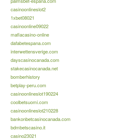
palmsbet-espana.com
casinoonlineslot2
1xbet08021
casinoonline09022
mafiacasino-online
dafabetespana.com
interwettensverige.com
dayscasinocanada.com
stakecasinocanada.net
bomberhistory
betplay-peru.com
casinoonlineslot190224
coolbetsuomi.com
casinoonlineslot210228
bankonbetcasinocanada.com
bdmbetscasino.it
casino23021