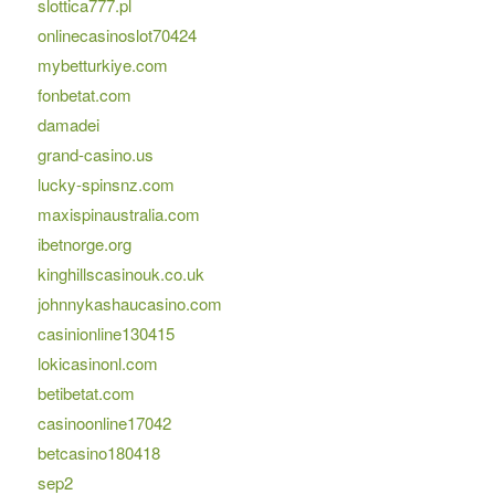
slottica777.pl
onlinecasinoslot70424
mybetturkiye.com
fonbetat.com
damadei
grand-casino.us
lucky-spinsnz.com
maxispinaustralia.com
ibetnorge.org
kinghillscasinouk.co.uk
johnnykashaucasino.com
casinionline130415
lokicasinonl.com
betibetat.com
casinoonline17042
betcasino180418
sep2