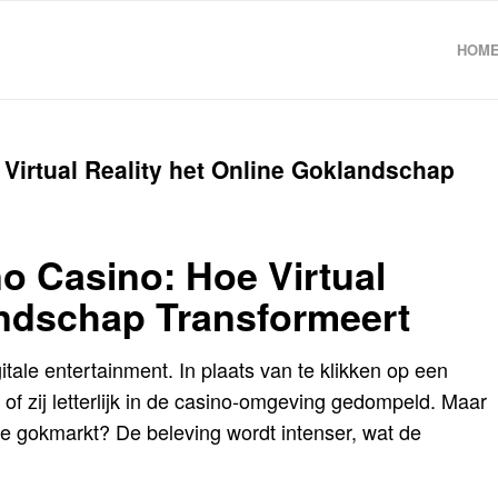
HOM
Virtual Reality het Online Goklandschap
o Casino: Hoe Virtual
andschap Transformeert
itale entertainment. In plaats van te klikken op een
 of zij letterlijk in de casino‑omgeving gedompeld. Maar
se gokmarkt? De beleving wordt intenser, wat de