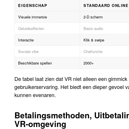
EIGENSCHAP
STANDAARD ONLINE
Visuele immersie
2‑D scherm
Geluidseffecten
Basis audio
Interactie
Klik & swipe
Sociale vibe
Chatfunctie
Beschikbare spellen
2000+
De tabel laat zien dat VR niet alleen een gimmick
gebruikerservaring. Het biedt een dieper gevoel va
kunnen evenaren.
Betalingsmethoden, Uitbetali
VR‑omgeving