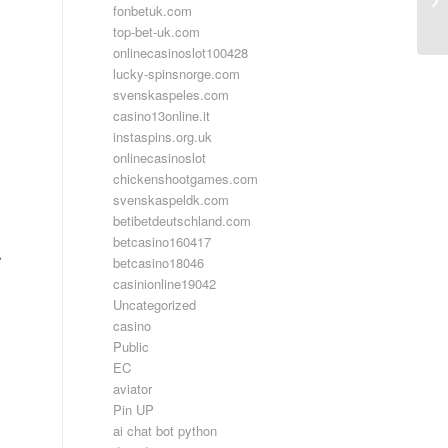
fonbetuk.com
бе
top-bet-uk.com
onlinecasinoslot100428
lucky-spinsnorge.com
svenskaspeles.com
casino13online.it
instaspins.org.uk
onlinecasinoslot
chickenshootgames.com
svenskaspeldk.com
betibetdeutschland.com
betcasino160417
r
betcasino18046
casinionline19042
Uncategorized
casino
Public
EC
aviator
Pin UP
ai chat bot python