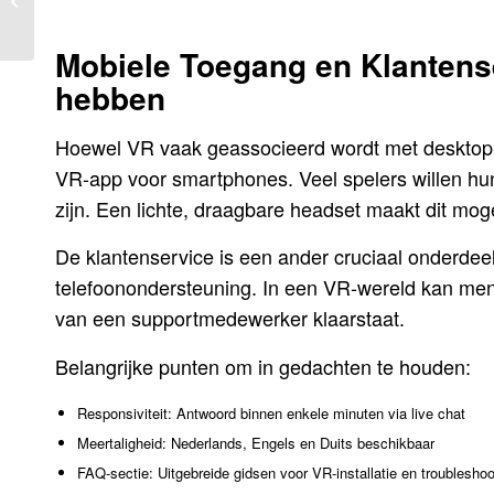
amat...
Mobiele Toegang en Klantense
hebben
Hoewel VR vaak geassocieerd wordt met desktop‑i
VR‑app voor smartphones. Veel spelers willen hun
zijn. Een lichte, draagbare headset maakt dit mogel
De klantenservice is een ander cruciaal onderdeel.
telefoonondersteuning. In een VR‑wereld kan men
van een supportmedewerker klaarstaat.
Belangrijke punten om in gedachten te houden:
Responsiviteit: Antwoord binnen enkele minuten via live chat
Meertaligheid: Nederlands, Engels en Duits beschikbaar
FAQ‑sectie: Uitgebreide gidsen voor VR‑installatie en troubleshoo