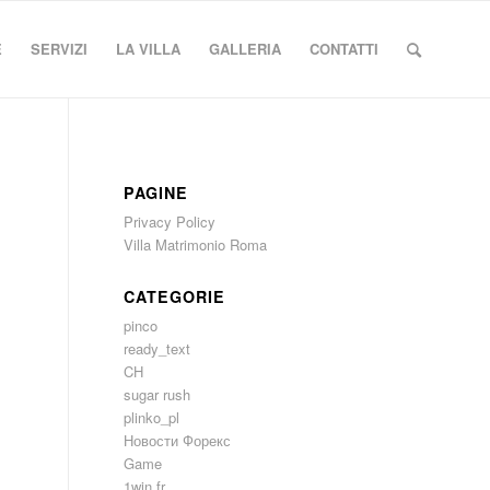
E
SERVIZI
LA VILLA
GALLERIA
CONTATTI
PAGINE
Privacy Policy
Villa Matrimonio Roma
CATEGORIE
pinco
ready_text
CH
sugar rush
plinko_pl
Новости Форекс
Game
1win fr