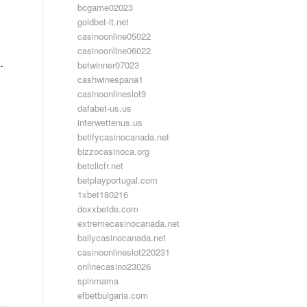
bcgame02023
goldbet-it.net
casinoonline05022
casinoonline06022
.
betwinner07023
cashwinespana1
casinoonlineslot9
dafabet-us.us
interwettenus.us
betifycasinocanada.net
bizzocasinoca.org
betclicfr.net
betplayportugal.com
1xbet180216
doxxbetde.com
extremecasinocanada.net
ballycasinocanada.net
casinoonlineslot220231
onlinecasino23026
spinmama
efbetbulgaria.com