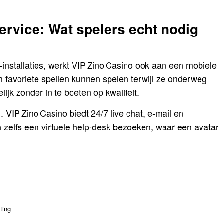
rvice: Wat spelers echt nodig
nstallaties, werkt VIP Zino Casino ook aan een mobiele
 favoriete spellen kunnen spelen terwijl ze onderweg
ijk zonder in te boeten op kwaliteit.
 VIP Zino Casino biedt 24/7 live chat, e‑mail en
 zelfs een virtuele help‑desk bezoeken, waar een avata
ting