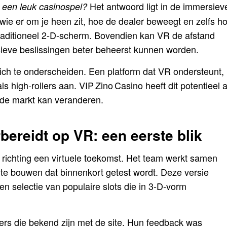
Het antwoord ligt in de immersiev
 een leuk casinospel?
n wie er om je heen zit, hoe de dealer beweegt en zelfs h
traditioneel 2‑D‑scherm. Bovendien kan VR de afstand
sieve beslissingen beter beheerst kunnen worden.
ich te onderscheiden. Een platform dat VR ondersteunt,
ls high‑rollers aan. VIP Zino Casino heeft dit potentieel a
 de markt kan veranderen.
bereidt op VR: een eerste blik
 richting een virtuele toekomst. Het team werkt samen
e bouwen dat binnenkort getest wordt. Deze versie
een selectie van populaire slots die in 3‑D‑vorm
ers die bekend zijn met de site. Hun feedback was