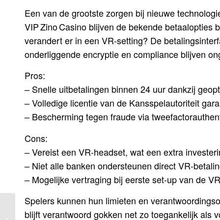
Een van de grootste zorgen bij nieuwe technologie i
VIP Zino Casino blijven de bekende betaalopties be
verandert er in een VR‑setting? De betalingsinter
onderliggende encryptie en compliance blijven on
Pros:
– Snelle uitbetalingen binnen 24 uur dankzij geop
– Volledige licentie van de Kansspelautoriteit gara
– Bescherming tegen fraude via tweefactorauthent
Cons:
– Vereist een VR‑headset, wat een extra invester
– Niet alle banken ondersteunen direct VR‑betali
– Mogelijke vertraging bij eerste set‑up van de 
Spelers kunnen hun limieten en verantwoordingso
I migliori giochi disponibili su Casino
blijft verantwoord gokken net zo toegankelijk als 
Mania: nuove uscite e classici