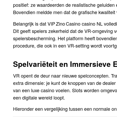
positief: ze waardeerden de realistische geluiden 
Bovendien meldde men dat de grafische kwaliteit 
Belangrijk is dat VIP Zino Casino casino NL volled
Dit geeft spelers zekerheid dat de VR‑omgeving vo
spelersbescherming. Het platform heeft bovendien
procedure, die ook in een VR‑setting wordt voortg
Spelvariëteit en Immersieve 
VR opent de deur naar nieuwe spelconcepten. Tradi
extra dimensie: je kunt de knoppen van de dealer
van een luxe casino voelen. Slots worden omgevormd
een digitale wereld loopt.
Hieronder een vergelijking tussen een normale onl