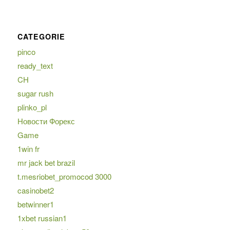
CATEGORIE
pinco
ready_text
CH
sugar rush
plinko_pl
Новости Форекс
Game
1win fr
mr jack bet brazil
t.mesriobet_promocod 3000
casinobet2
betwinner1
1xbet russian1