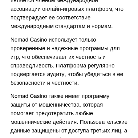
ассоциации онлайн-игровых платформ, что
подтверждает ее соответствие
международным стандартам и нормам.
Nomad Casino использует только
проверенные и надежные программы для
игр, что обеспечивает их честность и
справедливость. Платформа регулярно
подвергается аудиту, чтобы убедиться в ее
безопасности и честности.
Nomad Casino также имеет программу
защиты от мошенничества, которая
помогает предотвратить любые
мошеннические действия. Пользовательские
данные защищены от доступа третьих лиц, а