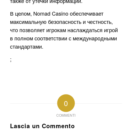
также от утечки информации.
В целом, Nomad Casino обеспечивает
максимальную безопасность и честность,
что позволяет игрокам наслаждаться игрой
в полном соответствии с международными
стандартами.
;
0
COMMENTI
Lascia un Commento