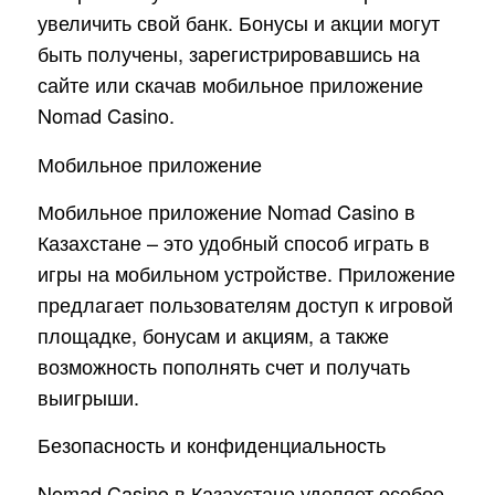
увеличить свой банк. Бонусы и акции могут
быть получены, зарегистрировавшись на
сайте или скачав мобильное приложение
Nomad Casino.
Мобильное приложение
Мобильное приложение Nomad Casino в
Казахстане – это удобный способ играть в
игры на мобильном устройстве. Приложение
предлагает пользователям доступ к игровой
площадке, бонусам и акциям, а также
возможность пополнять счет и получать
выигрыши.
Безопасность и конфиденциальность
Nomad Casino в Казахстане уделяет особое