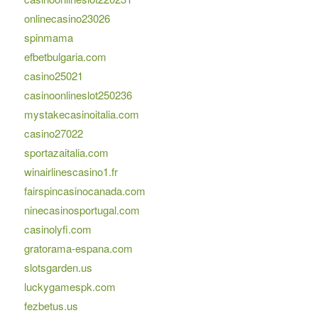
onlinecasino23026
spinmama
efbetbulgaria.com
casino25021
casinoonlineslot250236
mystakecasinoitalia.com
casino27022
sportazaitalia.com
winairlinescasino1.fr
fairspincasinocanada.com
ninecasinosportugal.com
casinolyfi.com
gratorama-espana.com
slotsgarden.us
luckygamespk.com
fezbetus.us