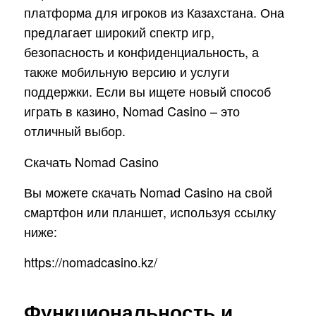
платформа для игроков из Казахстана. Она
предлагает широкий спектр игр,
безопасность и конфиденциальность, а
также мобильную версию и услуги
поддержки. Если вы ищете новый способ
играть в казино, Nomad Casino – это
отличный выбор.
Скачать Nomad Casino
Вы можете скачать Nomad Casino на свой
смартфон или планшет, используя ссылку
ниже:
https://nomadcasino.kz/
Функциональность и