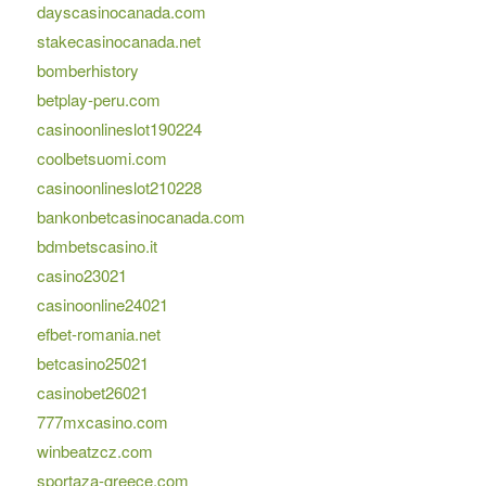
dayscasinocanada.com
stakecasinocanada.net
bomberhistory
betplay-peru.com
casinoonlineslot190224
coolbetsuomi.com
casinoonlineslot210228
bankonbetcasinocanada.com
bdmbetscasino.it
casino23021
casinoonline24021
efbet-romania.net
betcasino25021
casinobet26021
777mxcasino.com
winbeatzcz.com
sportaza-greece.com