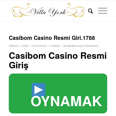
Casibom Casino Resmi Giri.1788
/
/
/
Ottobre 1, 2025
0 Commenti
in
News
da
Mediterranea Ricevimenti
Casibom Casino Resmi
Giriş
OYNAMAK