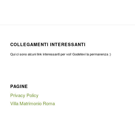
COLLEGAMENTI INTERESSANTI
Qui ci sono alcuni link interessanti per voi! Godetevi la permanenza :)
PAGINE
Privacy Policy
Villa Matrimonio Roma