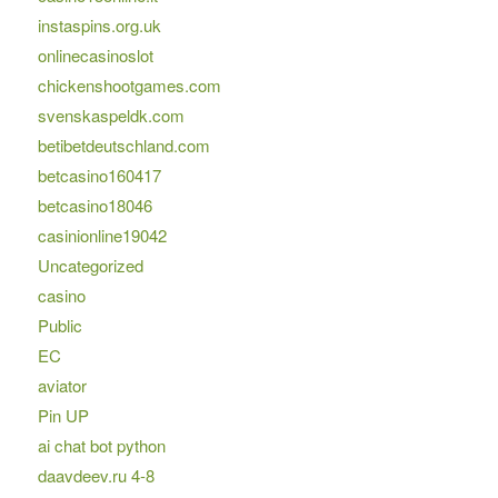
instaspins.org.uk
onlinecasinoslot
chickenshootgames.com
svenskaspeldk.com
betibetdeutschland.com
betcasino160417
betcasino18046
casinionline19042
Uncategorized
casino
Public
EC
aviator
Pin UP
ai chat bot python
daavdeev.ru 4-8