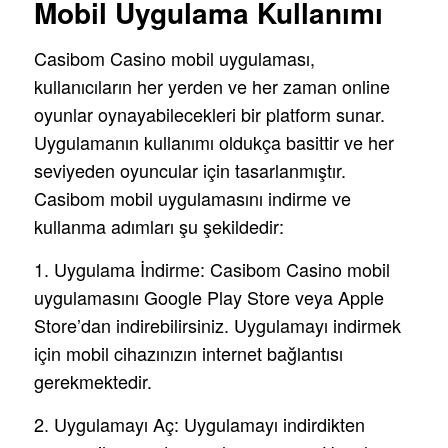
Mobil Uygulama Kullanımı
Casibom Casino mobil uygulaması,
kullanıcıların her yerden ve her zaman online
oyunlar oynayabilecekleri bir platform sunar.
Uygulamanın kullanımı oldukça basittir ve her
seviyeden oyuncular için tasarlanmıştır.
Casibom mobil uygulamasını indirme ve
kullanma adımları şu şekildedir:
1. Uygulama İndirme: Casibom Casino mobil
uygulamasını Google Play Store veya Apple
Store’dan indirebilirsiniz. Uygulamayı indirmek
için mobil cihazınızın internet bağlantısı
gerekmektedir.
2. Uygulamayı Aç: Uygulamayı indirdikten