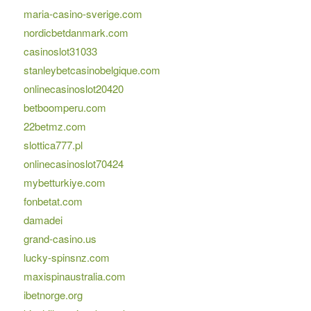
maria-casino-sverige.com
nordicbetdanmark.com
casinoslot31033
stanleybetcasinobelgique.com
onlinecasinoslot20420
betboomperu.com
22betmz.com
slottica777.pl
onlinecasinoslot70424
mybetturkiye.com
fonbetat.com
damadei
grand-casino.us
lucky-spinsnz.com
maxispinaustralia.com
ibetnorge.org