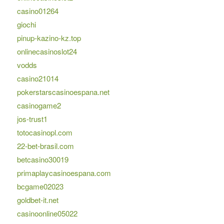
casino01264
giochi
pinup-kazino-kz.top
onlinecasinoslot24
vodds
casino21014
pokerstarscasinoespana.net
casinogame2
jos-trust1
totocasinopl.com
22-bet-brasil.com
betcasino30019
primaplaycasinoespana.com
bcgame02023
goldbet-it.net
casinoonline05022