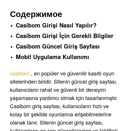
Содержимое
Casibom Girişi Nasıl Yapılır?
Casibom Girişi İçin Gerekli Bilgiler
Casibom Güncel Giriş Sayfası
Mobil Uygulama Kullanımı
casibom
, en popüler ve güvenilir kasıtlı oyun
sitelerinden biridir. Sitenin güncel giriş sayfası,
kullanıcıların rahat ve güvenli bir deneyim
yaşamasına yardımcı olmak için tasarlanmıştır.
Casibom giriş sayfası, kullanıcıların hızlı ve
kolay bir şekilde oyunlarına erişebilmelerine
olanak tanır. Sitenin güncel giriş sayfası,
kullanıcıların en son güncellemeleri ve teklifleri