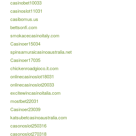
casinobet10033
casinoslot11031
casibomus.us
bettsonfi.com
smokacecasinoitaly.com
Casinoer15034
spinsamuraicasinoaustralia.net
Casinoer17035
chickenroadgioco.it.com
onlinecasinoslot18031
onlinecasinoslot20033
excitewincasinoitalia.com
mostbet22031
Casinoer23039
katsubetcasinoaustralia.com
casonoslot250316
casonoslot270318