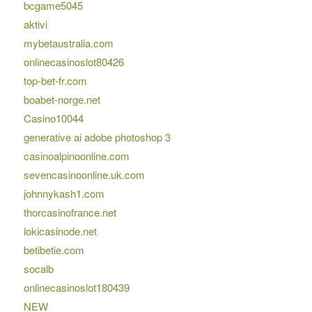
bcgame5045
aktivi
mybetaustralia.com
onlinecasinoslot80426
top-bet-fr.com
boabet-norge.net
Casino10044
generative ai adobe photoshop 3
casinoalpinoonline.com
sevencasinoonline.uk.com
johnnykash1.com
thorcasinofrance.net
lokicasinode.net
betibetie.com
socalb
onlinecasinoslot180439
NEW