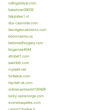
rollingslotsat.com
batwinner28032
fatpirates1.nl
dux-casinode.com
lasvegascasinomx.com
boomcasino.us
betonredhungary.com
bcgames4044
afrobet1.com
wwinbih.com
mybetit.net
fonbetuk.com
top-bet-uk.com
onlinecasinoslot100428
lucky-spinsnorge.com
svenskaspeles.com
casino13online.it