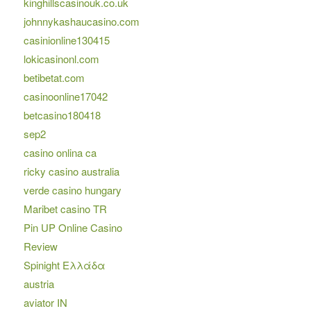
kinghillscasinouk.co.uk
johnnykashaucasino.com
casinionline130415
lokicasinonl.com
betibetat.com
casinoonline17042
betcasino180418
sep2
casino onlina ca
ricky casino australia
verde casino hungary
Maribet casino TR
Pin UP Online Casino
Review
Spinight Ελλάδα
austria
aviator IN