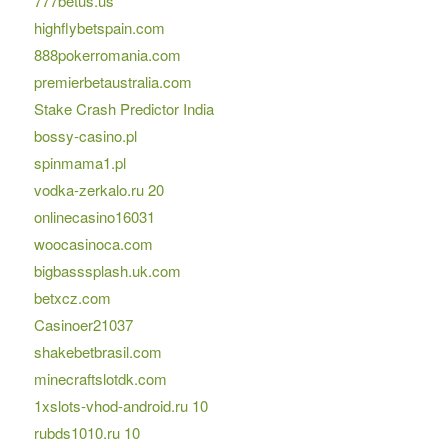
777betus.us
highflybetspain.com
888pokerromania.com
premierbetaustralia.com
Stake Crash Predictor India
bossy-casino.pl
spinmama1.pl
vodka-zerkalo.ru 20
onlinecasino16031
woocasinoca.com
bigbasssplash.uk.com
betxcz.com
Casinoer21037
shakebetbrasil.com
minecraftslotdk.com
1xslots-vhod-android.ru 10
rubds1010.ru 10