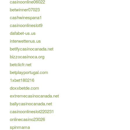
casinoonline06022
betwinner07023
cashwinespana1
casinoonlineslot9
dafabet-us.us
interwettenus.us
betifycasinocanada.net
bizzocasinoca.org
betclicfr.net
betplayportugal.com
1xbet180216
doxxbetde.com
extremecasinocanada.net
ballycasinocanada.net
casinoonlineslot220231
onlinecasino23026
spinmama