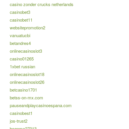
casino zonder crucks netherlands
casinobet3
casinobet11
websitepromotion2
vanuatucbi
betandres4
onlinecasinoslot3
casino01265
1xbet russian
onlinecasinoslot18
onlinecasinoslot26
betcasino1701
betss-on-mx.com
pauseandplaycasinoespana.com
casinobest1
jos-trust2
bcgame27013