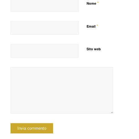
*
Nome
*
Email
Sito web