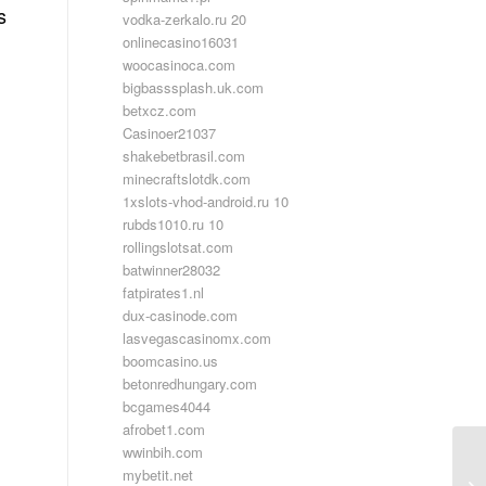
s
vodka-zerkalo.ru 20
onlinecasino16031
woocasinoca.com
bigbasssplash.uk.com
betxcz.com
Casinoer21037
shakebetbrasil.com
minecraftslotdk.com
1xslots-vhod-android.ru 10
rubds1010.ru 10
rollingslotsat.com
batwinner28032
fatpirates1.nl
dux-casinode.com
lasvegascasinomx.com
boomcasino.us
betonredhungary.com
bcgames4044
afrobet1.com
wwinbih.com
mybetit.net
Sl