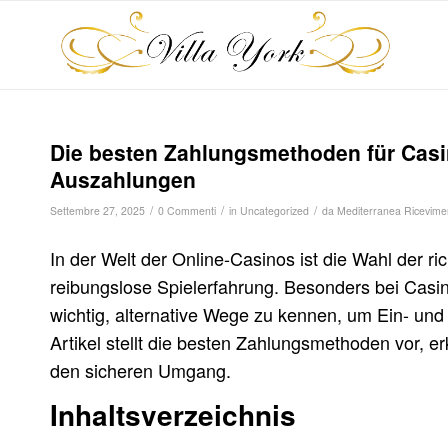
Die besten Zahlungsmethoden für Cas
Auszahlungen
/
/
/
Settembre 27, 2025
0 Commenti
in
Uncategorized
da
Mediterranea Ricevimen
In der Welt der Online-Casinos ist die Wahl der 
reibungslose Spielerfahrung. Besonders bei Casin
wichtig, alternative Wege zu kennen, um Ein- un
Artikel stellt die besten Zahlungsmethoden vor, erk
den sicheren Umgang.
Inhaltsverzeichnis