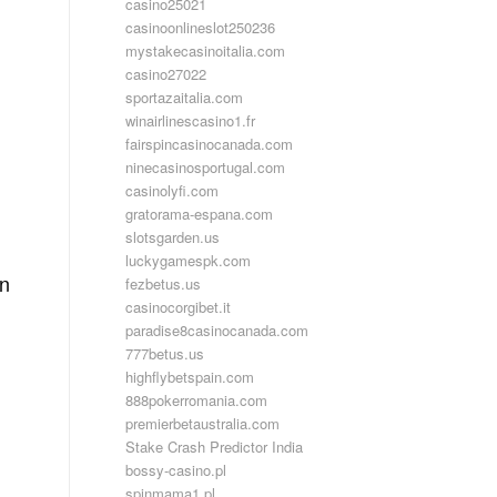
casino25021
casinoonlineslot250236
mystakecasinoitalia.com
casino27022
sportazaitalia.com
winairlinescasino1.fr
fairspincasinocanada.com
ninecasinosportugal.com
casinolyfi.com
gratorama-espana.com
slotsgarden.us
luckygamespk.com
on
fezbetus.us
casinocorgibet.it
paradise8casinocanada.com
777betus.us
highflybetspain.com
888pokerromania.com
premierbetaustralia.com
Stake Crash Predictor India
bossy-casino.pl
spinmama1.pl