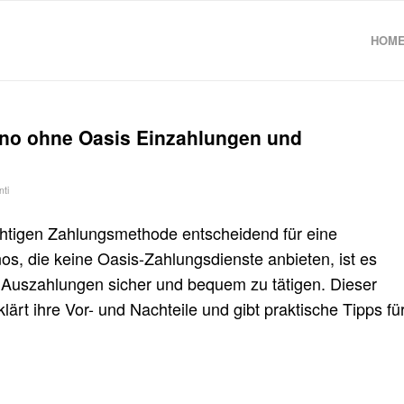
HOM
ino ohne Oasis Einzahlungen und
ti
richtigen Zahlungsmethode entscheidend für eine
os, die keine Oasis-Zahlungsdienste anbieten, ist es
d Auszahlungen sicher und bequem zu tätigen. Dieser
lärt ihre Vor- und Nachteile und gibt praktische Tipps fü