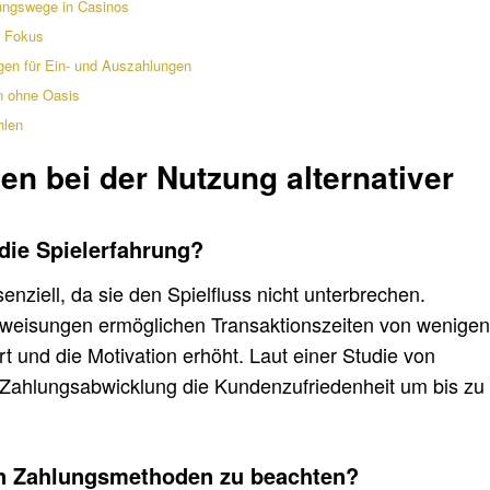
lungswege in Casinos
m Fokus
en für Ein- und Auszahlungen
n ohne Oasis
hlen
en bei der Nutzung alternativer
die Spielerfahrung?
enziell, da sie den Spielfluss nicht unterbrechen.
weisungen ermöglichen Transaktionszeiten von wenigen
 und die Motivation erhöht. Laut einer Studie von
e Zahlungsabwicklung die Kundenzufriedenheit um bis zu
en Zahlungsmethoden zu beachten?