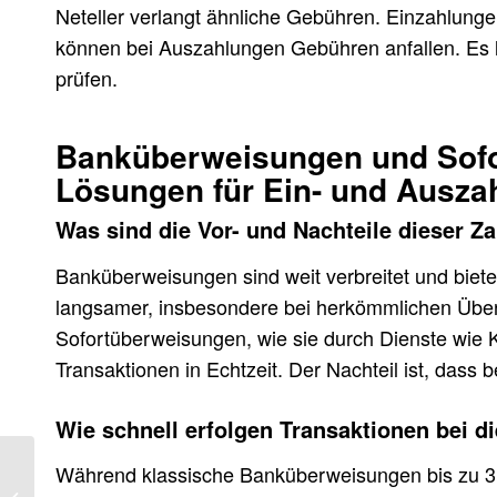
Neteller verlangt ähnliche Gebühren. Einzahlungen
können bei Auszahlungen Gebühren anfallen. Es 
prüfen.
Banküberweisungen und Sofo
Lösungen für Ein- und Ausza
Was sind die Vor- und Nachteile dieser 
Banküberweisungen sind weit verbreitet und biete
langsamer, insbesondere bei herkömmlichen Übe
Sofortüberweisungen, wie sie durch Dienste wie 
Transaktionen in Echtzeit. Der Nachteil ist, das
Wie schnell erfolgen Transaktionen bei d
Während klassische Banküberweisungen bis zu 3 
Engaging in Online Casino: A Guide