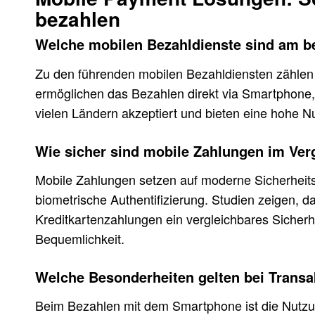
bezahlen
Welche mobilen Bezahldienste sind am be
Zu den führenden mobilen Bezahldiensten zählen
ermöglichen das Bezahlen direkt via Smartphone, o
vielen Ländern akzeptiert und bieten eine hohe Nu
Wie sicher sind mobile Zahlungen im Verg
Mobile Zahlungen setzen auf moderne Sicherhei
biometrische Authentifizierung. Studien zeigen, 
Kreditkartenzahlungen ein vergleichbares Sicherhe
Bequemlichkeit.
Welche Besonderheiten gelten bei Trans
Beim Bezahlen mit dem Smartphone ist die Nutzu