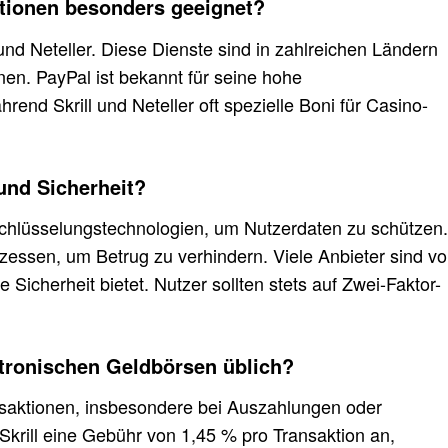
ktionen besonders geeignet?
und Neteller. Diese Dienste sind in zahlreichen Ländern
nen. PayPal ist bekannt für seine hohe
end Skrill und Neteller oft spezielle Boni für Casino-
und Sicherheit?
chlüsselungstechnologien, um Nutzerdaten zu schützen.
ozessen, um Betrug zu verhindern. Viele Anbieter sind v
 Sicherheit bietet. Nutzer sollten stets auf Zwei-Faktor-
tronischen Geldbörsen üblich?
nsaktionen, insbesondere bei Auszahlungen oder
krill eine Gebühr von 1,45 % pro Transaktion an,