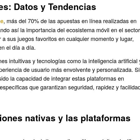
es: Datos y Tendencias
, más del
70% de las apuestas en línea realizadas en
ce
ndo así la importancia del ecosistema móvil en el sector
 a sus juegos favoritos en cualquier momento y lugar,
n el día a día.
s intuitivas y tecnologías como la inteligencia artificial 
periencia de usuario más envolvente y personalizada. S
do la capacidad de integrar estas plataformas en
específicas que garantizan seguridad, rapidez y facilida
iones nativas y las plataformas