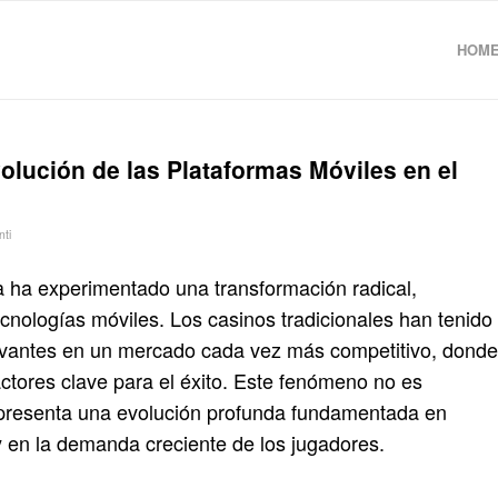
HOM
olución de las Plataformas Móviles en el
ti
nea ha experimentado una transformación radical,
cnologías móviles. Los casinos tradicionales han tenido
vantes en un mercado cada vez más competitivo, donde
factores clave para el éxito. Este fenómeno no es
epresenta una evolución profunda fundamentada en
y en la demanda creciente de los jugadores.