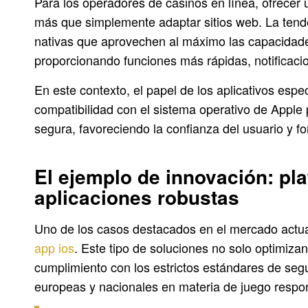
Para los operadores de casinos en línea, ofrecer 
más que simplemente adaptar sitios web. La tenden
nativas que aprovechen al máximo las capacidades
proporcionando funciones más rápidas, notificaci
En este contexto, el papel de los aplicativos espe
compatibilidad con el sistema operativo de Apple 
segura, favoreciendo la confianza del usuario y fo
El ejemplo de innovación: pl
aplicaciones robustas
Uno de los casos destacados en el mercado actual
app ios
. Este tipo de soluciones no solo optimiz
cumplimiento con los estrictos estándares de seg
europeas y nacionales en materia de juego respo