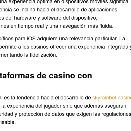
una experiencia óptima en dispositivos móviles significa
cia se inclina hacia el desarrollo de aplicaciones
 del hardware y software del dispositivo,
ones en tiempo real y una navegación más fluida.
cíficos para iOS adquiere una relevancia particular. La
permite a los casinos ofrecer una experiencia integrada 
mentando la fidelización.
ataformas de casino con
 es la tendencia hacia el desarrollo de
skyrainbet casin
an la experiencia del jugador sino que además aseguran
uridad y protección de datos que exigen las regulacione
nsable.