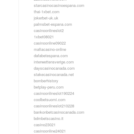
starcasinocasinoespana.com
thai-1xbet.com
jokerbet-uk.uk
palmsbet-espana.com
casinoonlineslot2
1xbet08021
casinoonline09022
mafiacasino-online
dafabetespana.com
interwettensverige.com
dayscasinocanada.com
stakecasinocanada.net
bomberhistory
betplay-peru.com
casinoonlineslot190224
coolbetsuomi.com
casinoonlineslot210228
bankonbetcasinocanada.com
bdmbetscasino.it
casino23021
casinoonline24021