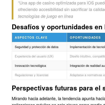
“Una app de casino optimizada para iOS puede 
ofreciendo accesibilidad sin sacrificar la cali
tecnologías de juego en línea
Desafíos y oportunidades en 
ASPECTOS CLAVE
OPORTUNIDADES
Seguridad y protección de datos
Implementación de tecno
Experiencia del usuario (UX)
Diseño intuitivo, compatib
Innovación tecnológica
Integración de realidad a
Regulaciones y licencias
Adaptarse a normativas es
Perspectivas futuras para el 
Mirando hacia adelante, la tendencia apunta hac
aplicaciones móviles no solo sirven como medio d