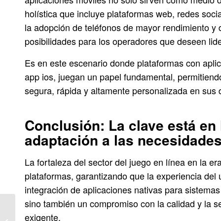
holística que incluye plataformas web, redes soc
la adopción de teléfonos de mayor rendimiento y 
posibilidades para los operadores que deseen lid
Es en este escenario donde plataformas con aplic
app ios, juegan un papel fundamental, permitiendo
segura, rápida y altamente personalizada en sus d
Conclusión: La clave está en 
adaptación a las necesidades
La fortaleza del sector del juego en línea en la e
plataformas, garantizando que la experiencia del
integración de aplicaciones nativas para sistema
sino también un compromiso con la calidad y la
Sixteen Servicios Y Apps De Chat Y
exigente.
Video Chat Para Charlar Con