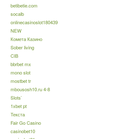
betibetie.com
socalb
onlinecasinoslot180439
NEW
Комета Казино
Sober living
CIB
bbrbet mx
mono slot
mostbet tr
mbousosh10.ru 4-8
Slots`
1xbet pt
Текста
Fair Go Casino
casinobet10