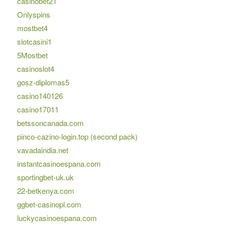
casinobet21
Onlyspins
mostbet4
slotcasini1
5Mostbet
casinoslot4
gosz-diplomas5
casino140126
casino17011
betssoncanada.com
pinco-cazino-login.top (second pack)
vavadaindia.net
instantcasinoespana.com
sportingbet-uk.uk
22-betkenya.com
ggbet-casinopl.com
luckycasinoespana.com