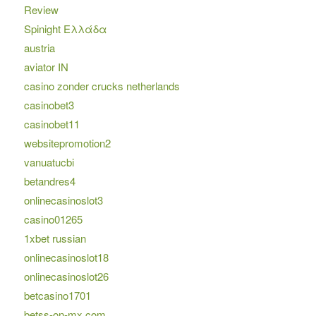
Review
Spinight Ελλάδα
austria
aviator IN
casino zonder crucks netherlands
casinobet3
casinobet11
websitepromotion2
vanuatucbi
betandres4
onlinecasinoslot3
casino01265
1xbet russian
onlinecasinoslot18
onlinecasinoslot26
betcasino1701
betss-on-mx.com