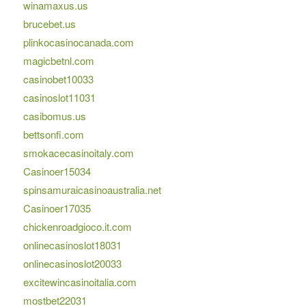
winamaxus.us
brucebet.us
plinkocasinocanada.com
magicbetnl.com
casinobet10033
casinoslot11031
casibomus.us
bettsonfi.com
smokacecasinoitaly.com
Casinoer15034
spinsamuraicasinoaustralia.net
Casinoer17035
chickenroadgioco.it.com
onlinecasinoslot18031
onlinecasinoslot20033
excitewincasinoitalia.com
mostbet22031