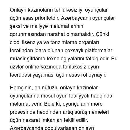
Onlayn kazinoların təhlükəsizliyi oyunçular
üçün əsas prioritetdir. Azərbaycanlı oyunçular
şəxsi və maliyyə məlumatlarının
qorunmasından narahat olmamalıdır. Çünki
ciddi lisenziya və tənzimləmə orqanları
tərəfindən idarə olunan çoxsaylı platformalar
müasir şifrləmə texnologiyalarını tətbiq edir. Bu
üzvlər online kazinoda təhlükəsiz oyun
təcrübəsi yaşaması üçün əsas rol oynayır.
Həmçinin, ən nüfuzlu onlayn kazinolar
oyunçularına məsul oyun fəaliyyəti haqqında
məlumat verir. Belə ki, oyunçuların mərc
prosesində həddindən artıq sürüşməmələri
üçün nəzarət imkanları təklif edilir.
Azərbaycanda populyarlaşan onlayn