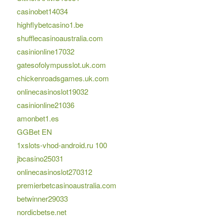
casinobet14034
highflybetcasino1.be
shufflecasinoaustralia.com
casinionline17032
gatesofolympusslot.uk.com
chickenroadsgames.uk.com
onlinecasinoslot19032
casinionline21036
amonbet1.es
GGBet EN
1xslots-vhod-android.ru 100
jbcasino25031
onlinecasinoslot270312
premierbetcasinoaustralia.com
betwinner29033
nordicbetse.net