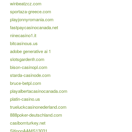
winbeatzcz.com
sportaza-greece.com
playjonnyromania.com
fastpaycasinocanada.net
ninecasino1.it
bitcasinous.us
adobe generative ai 1
slotsgardenfr.com
bison-casinopl.com
starda-casinode.com
bruce-betpl.com
playalbertacasinocanada.com
platin-casino.us
trueluckcasinonederland.com
888poker-deutschland.com
casibomturkey.net
SitinonAAMS13031