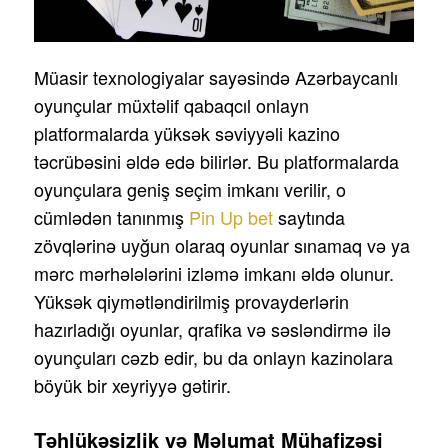
Müasir texnologiyalar sayəsində Azərbaycanlı
oyunçular müxtəlif qabaqcıl onlayn
platformalarda yüksək səviyyəli kazino
təcrübəsini əldə edə bilirlər. Bu platformalarda
oyunçulara geniş seçim imkanı verilir, o
cümlədən tanınmış
Pin Up bet
saytında
zövqlərinə uyğun olaraq oyunlar sınamaq və ya
mərc mərhələlərini izləmə imkanı əldə olunur.
Yüksək qiymətləndirilmiş provayderlərin
hazırladığı oyunlar, qrafika və səsləndirmə ilə
oyunçuları cəzb edir, bu da onlayn kazinolara
böyük bir xeyriyyə gətirir.
Təhlükəsizlik və Məlumat Mühafizəsi